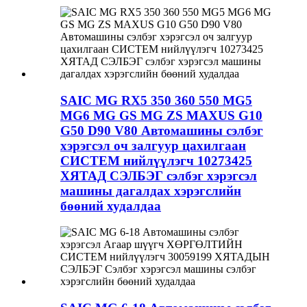
SAIC MG RX5 350 360 550 MG5
MG6 MG GS MG ZS MAXUS G10
G50 D90 V80 Автомашины сэлбэг
хэрэгсэл оч залгуур цахилгаан
СИСТЕМ нийлүүлэгч 10273425
ХЯТАД СЭЛБЭГ сэлбэг хэрэгсэл
машины дагалдах хэрэгслийн
бөөний худалдаа