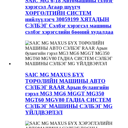
SAIC MG 6-18 Автомашины сэлбэг
хэрэгсэл Агаар шүүгч
ХӨРГӨЛТИЙН СИСТЕМ
нийлүүлэгч 30059199 ХЯТАДЫН
СЭЛБЭГ Сэлбэг хэрэгсэл машины
сэлбэг хэрэгслийн бөөний худалдаа
SAIC MG MAXUS БҮХ
ТӨРӨЛИЙН МАШИНЫ АВТО
СЭЛБЭГ RAAR Арын булангийн
гэрэл MG3 MG6 MGGT MG350
MGT60 MGV80 ГАДНА СИСТЕМ
СЭЛБЭГ МАШИНЫ СЭЛБЭГ MG
ҮЙЛДВЭРЛЭЛ