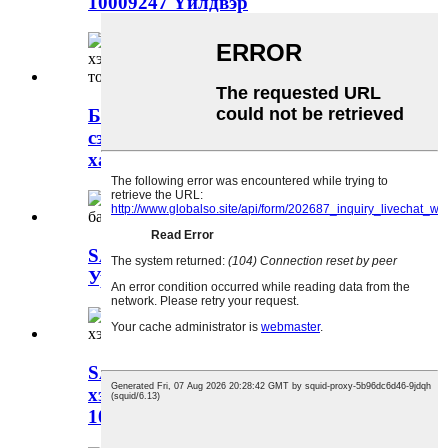
10009247 Үйлдвэр
Бөөний SAIC MG 5 Автомашины
сэлбэг хэрэгсэл Арын бар хаалт
хажуу тал-том10326369
SAIC MG 5 Автомашины эд анги
Урд бампер сиплиер 10359706
SAIC MG 5 автомашины сэлбэг
хэрэгслийн бөөний худалдаа
10509620