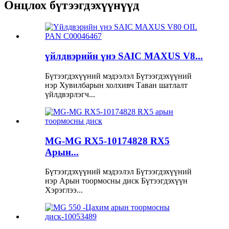
Онцлох бүтээгдэхүүнүүд
үйлдвэрийн үнэ SAIC MAXUS V8...
Бүтээгдэхүүний мэдээлэл Бүтээгдэхүүний
нэр Хувилбарын холхивч Таван шатлалт
үйлдвэрлэгч...
MG-MG RX5-10174828 RX5
Арын...
Бүтээгдэхүүний мэдээлэл Бүтээгдэхүүний
нэр Арын тоормосны диск Бүтээгдэхүүн
Хэрэглээ...