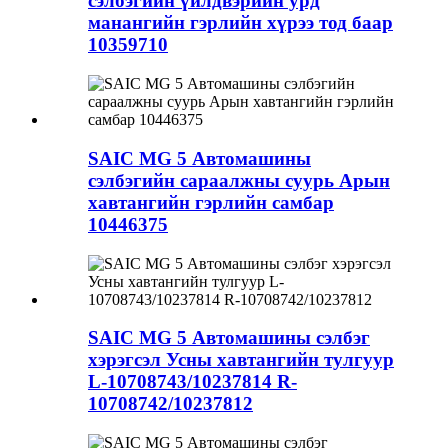
сэлбэгийн үйлдвэрийн урд
манангийн гэрлийн хүрээ тод баар
10359710
SAIC MG 5 Автомашины
сэлбэгийн сараалжны суурь Арын
хавтангийн гэрлийн самбар
10446375
SAIC MG 5 Автомашины сэлбэг
хэрэгсэл Усны хавтангийн тулгуур
L-10708743/10237814 R-
10708742/10237812