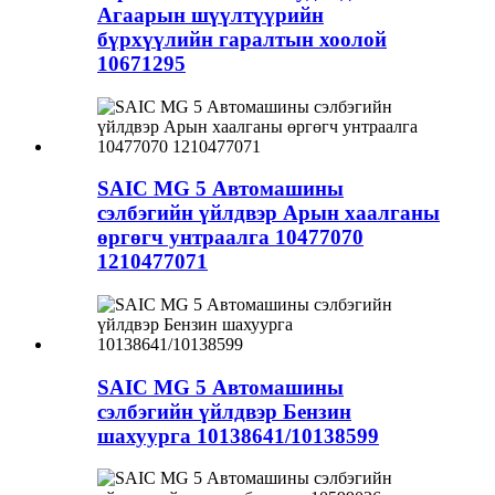
Агаарын шүүлтүүрийн
бүрхүүлийн гаралтын хоолой
10671295
SAIC MG 5 Автомашины
сэлбэгийн үйлдвэр Арын хаалганы
өргөгч унтраалга 10477070
1210477071
SAIC MG 5 Автомашины
сэлбэгийн үйлдвэр Бензин
шахуурга 10138641/10138599