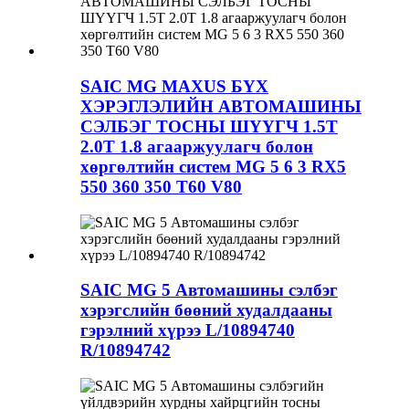
SAIC MG MAXUS БҮХ
ХЭРЭГЛЭЛИЙН АВТОМАШИНЫ
СЭЛБЭГ ТОСНЫ ШҮҮГЧ 1.5T
2.0T 1.8 агааржуулагч болон
хөргөлтийн систем MG 5 6 3 RX5
550 360 350 T60 V80
SAIC MG 5 Автомашины сэлбэг
хэрэгслийн бөөний худалдааны
гэрэлний хүрээ L/10894740
R/10894742