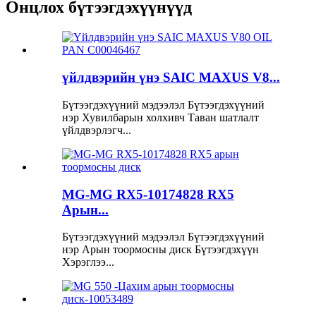
Онцлох бүтээгдэхүүнүүд
үйлдвэрийн үнэ SAIC MAXUS V8...
Бүтээгдэхүүний мэдээлэл Бүтээгдэхүүний
нэр Хувилбарын холхивч Таван шатлалт
үйлдвэрлэгч...
MG-MG RX5-10174828 RX5
Арын...
Бүтээгдэхүүний мэдээлэл Бүтээгдэхүүний
нэр Арын тоормосны диск Бүтээгдэхүүн
Хэрэглээ...