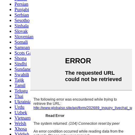
Persian
Punjabi
Serbian
Sesotho
Sinhala
Slovak
Slovenian
Somali
Samoan
Scots Gaelic
Shona
Sindhi
Sundanese
Swahili
Tajik
Tamil
Telugu
Thai
Ukrainian
Urdu
Uzbek
Vietnamese
Welsh
Xhosa
Yiddish