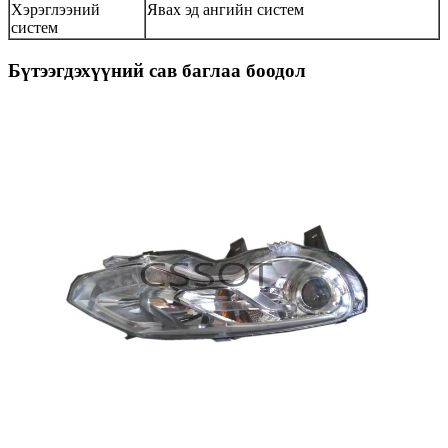
Хэрэглээний
Явах эд ангийн систем
систем
Бүтээгдэхүүний сав баглаа боодол