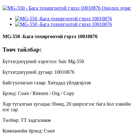
MG-550 -Бага тохиргоотой гэрэл 10010876
Товч тайлбар:
Бүтээгдэхүүний хэрэглээ: Saic Mg-550
Бүтээгдэхүүний дугаар: 10010876
Байгууллагын газар: Хятадад үйлдвэрлэв
Брэнд: Cssot / Rmoem / Org / Copy
Хар тугалгын хугацаа: Нөөц, 20 ширхэгээс бага бол хэвийн
нэг сар
Төлбөр: TT хадгаламж
Компанийн брэнд: Cssot