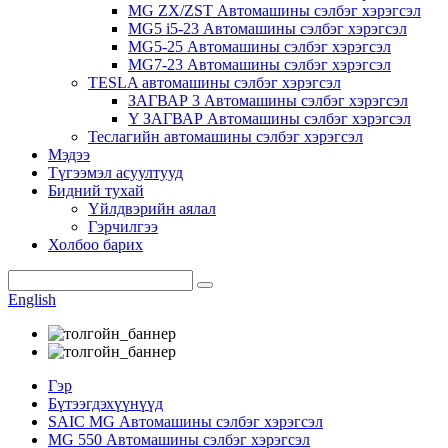
MG ZX/ZST Автомашины сэлбэг хэрэгсэл
MG5 i5-23 Автомашины сэлбэг хэрэгсэл
MG5-25 Автомашины сэлбэг хэрэгсэл
MG7-23 Автомашины сэлбэг хэрэгсэл
TESLA автомашины сэлбэг хэрэгсэл
ЗАГВАР 3 Автомашины сэлбэг хэрэгсэл
Y ЗАГВАР Автомашины сэлбэг хэрэгсэл
Теслагийн автомашины сэлбэг хэрэгсэл
Мэдээ
Түгээмэл асуултууд
Бидний тухай
Үйлдвэрийн аялал
Гэрчилгээ
Холбоо барих
English
Гэр
Бүтээгдэхүүнүүд
SAIC MG Автомашины сэлбэг хэрэгсэл
MG 550 Автомашины сэлбэг хэрэгсэл