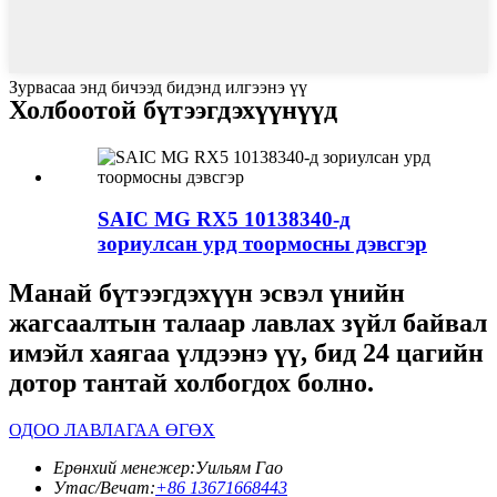
Зурвасаа энд бичээд бидэнд илгээнэ үү
Холбоотой бүтээгдэхүүнүүд
SAIC MG RX5 10138340-д
зориулсан урд тоормосны дэвсгэр
Манай бүтээгдэхүүн эсвэл үнийн
жагсаалтын талаар лавлах зүйл байвал
имэйл хаягаа үлдээнэ үү, бид 24 цагийн
дотор тантай холбогдох болно.
ОДОО ЛАВЛАГАА ӨГӨХ
Ерөнхий менежер:
Уильям Гао
Утас/Вечат:
+86 13671668443