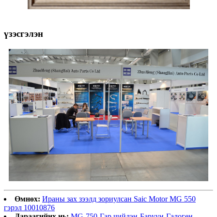
үзэсгэлэн
Өмнөх:
Ираны зах зээлд зориулсан Saic Motor MG 550
гэрэл 10010876
Дараагийнх нь:
MG-750-Гар чийдэн-Баруун-Галоген