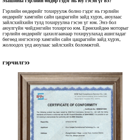
Машины гэрлийн өндөр гэдэг нь юу гэсэн үг вэ?
Гэрлийн өндөрийг тохируулж болно гэдэг нь гэрлийн
өндөрийг хамгийн сайн цацрагийн зайд хүрэх, аюулаас
зайлсхийхийн тулд тохируулна гэсэн үг юм. Энэ бол
аюулгүйн чийдэнгийн тохиргоо юм. Ерөнхийдөө моторыг
гэрлийн өндөрийг цахилгаанаар тохируулахад ашигладаг
бөгөөд ингэснээр хамгийн сайн цацрагийн зайд хүрэх,
жолоодох үед аюулаас зайлсхийх боломжтой.
гэрчилгээ