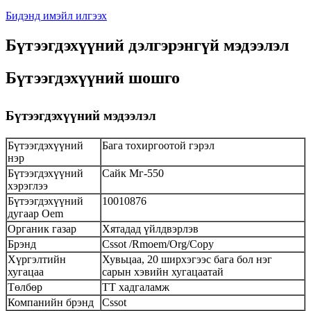
Бидэнд имэйл илгээх
Бүтээгдэхүүний дэлгэрэнгүй мэдээлэл
Бүтээгдэхүүний шошго
Бүтээгдэхүүний мэдээлэл
Бүтээгдэхүүний
Бага тохиргоотой гэрэл
нэр
Бүтээгдэхүүний
Сайк Мг-550
хэрэглээ
Бүтээгдэхүүний
10010876
дугаар Oem
Органик газар
Хятадад үйлдвэрлэв
Брэнд
Cssot /Rmoem/Org/Copy
Хүргэлтийн
Хувьцаа, 20 ширхэгээс бага бол нэг
хугацаа
сарын хэвийн хугацаатай
Төлбөр
ТТ хадгаламж
Компанийн брэнд
Cssot