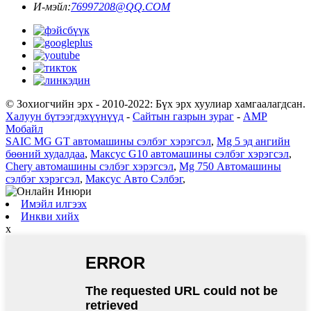
И-мэйл:
76997208@QQ.COM
© Зохиогчийн эрх - 2010-2022: Бүх эрх хуулиар хамгаалагдсан.
Халуун бүтээгдэхүүнүүд
-
Сайтын газрын зураг
-
AMP
Мобайл
SAIC MG GT автомашины сэлбэг хэрэгсэл
,
Mg 5 эд ангийн
бөөний худалдаа
,
Максус G10 автомашины сэлбэг хэрэгсэл
,
Chery автомашины сэлбэг хэрэгсэл
,
Mg 750 Автомашины
сэлбэг хэрэгсэл
,
Максус Авто Сэлбэг
,
Имэйл илгээх
Инкви хийх
x