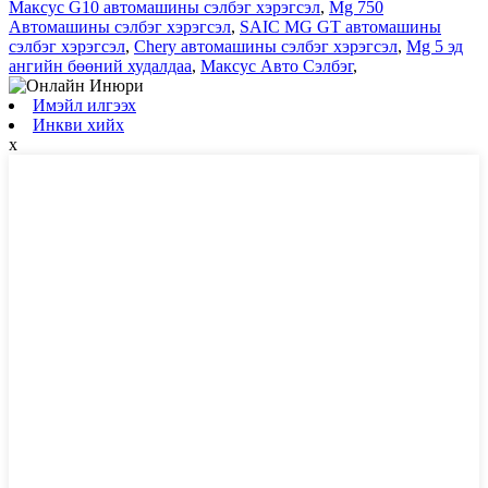
Максус G10 автомашины сэлбэг хэрэгсэл
,
Mg 750
Автомашины сэлбэг хэрэгсэл
,
SAIC MG GT автомашины
сэлбэг хэрэгсэл
,
Chery автомашины сэлбэг хэрэгсэл
,
Mg 5 эд
ангийн бөөний худалдаа
,
Максус Авто Сэлбэг
,
Имэйл илгээх
Инкви хийх
x