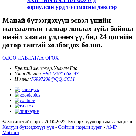
SAIC MG RX5 10138340-д
зориулсан урд тоормосны дэвсгэр
Манай бүтээгдэхүүн эсвэл үнийн
жагсаалтын талаар лавлах зүйл байвал
имэйл хаягаа үлдээнэ үү, бид 24 цагийн
дотор тантай холбогдох болно.
ОДОО ЛАВЛАГАА ӨГӨХ
Ерөнхий менежер:
Уильям Гао
Утас/Вечат:
+86 13671668443
И-мэйл:
76997208@QQ.COM
© Зохиогчийн эрх - 2010-2022: Бүх эрх хуулиар хамгаалагдсан.
Халуун бүтээгдэхүүнүүд
-
Сайтын газрын зураг
-
AMP
Мобайл