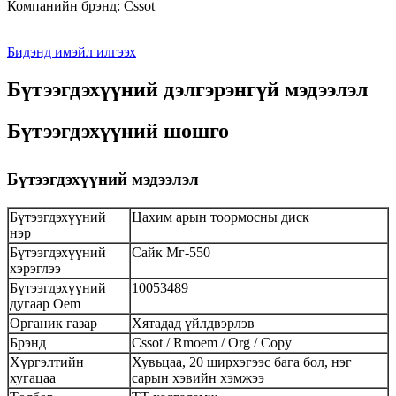
Компанийн брэнд: Cssot
Бидэнд имэйл илгээх
Бүтээгдэхүүний дэлгэрэнгүй мэдээлэл
Бүтээгдэхүүний шошго
Бүтээгдэхүүний мэдээлэл
Бүтээгдэхүүний
Цахим арын тоормосны диск
нэр
Бүтээгдэхүүний
Сайк Мг-550
хэрэглээ
Бүтээгдэхүүний
10053489
дугаар Oem
Органик газар
Хятадад үйлдвэрлэв
Брэнд
Cssot / Rmoem / Org / Copy
Хүргэлтийн
Хувьцаа, 20 ширхэгээс бага бол, нэг
хугацаа
сарын хэвийн хэмжээ