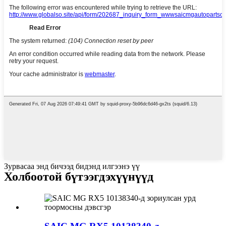
Зурвасаа энд бичээд бидэнд илгээнэ үү
Холбоотой бүтээгдэхүүнүүд