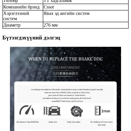
Төлбөр
ТТ хадгаламж
Компанийн брэнд
Cssot
Хэрэглээний
Явах эд ангийн систем
систем
Диаметр
276 мм
Бүтээгдэхүүний дэлгэц