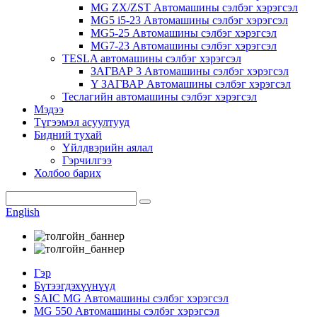
MG ZX/ZST Автомашины сэлбэг хэрэгсэл
MG5 i5-23 Автомашины сэлбэг хэрэгсэл
MG5-25 Автомашины сэлбэг хэрэгсэл
MG7-23 Автомашины сэлбэг хэрэгсэл
TESLA автомашины сэлбэг хэрэгсэл
ЗАГВАР 3 Автомашины сэлбэг хэрэгсэл
Y ЗАГВАР Автомашины сэлбэг хэрэгсэл
Теслагийн автомашины сэлбэг хэрэгсэл
Мэдээ
Түгээмэл асуултууд
Бидний тухай
Үйлдвэрийн аялал
Гэрчилгээ
Холбоо барих
English
Гэр
Бүтээгдэхүүнүүд
SAIC MG Автомашины сэлбэг хэрэгсэл
MG 550 Автомашины сэлбэг хэрэгсэл