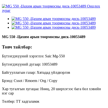
MG 550 -Цахим арын тоормосны диск-10053489
Товч тайлбар:
Бүтээгдэхүүний хэрэглээ: Saic Mg-550
Бүтээгдэхүүний дугаар: 10053489
Байгууллагын газар: Хятадад үйлдвэрлэв
Брэнд: Cssot / Rmoem / Org / Copy
Хар тугалгын хугацаа: Нөөц, 20 ширхэгээс бага бол хэвийн
нэг сар
Төлбөр: TT хадгаламж