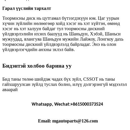
Гарал үүслийн тархалт
Тоормосны диск нь цутгамал бүтээгдэхүүн юм. Цаг уурын
хүчин зүйлийн нөлөөгөөр хойд хэсэг нь хэт хүйтэн, өмнөд
хэсэг нь хэт халуун байдаг тул тоормосны дискний
үйлдвэрлэлийн ихэнх баазууд нь Шаньдун, Хэбэй, Шаньси
мужуудад, ялангуяа Шаньдун мужийн Лайжоу, Лонгкоу дахь
тоормосны дискний үйлдвэрлэлд байрладаг. Энэ нь олон
үйлдвэрлэгчдийн анхны эхлэл байв.
Бидэнтэй холбоо барина уу
Бид таны төлөө шийдэж чадах бүх зүйл, CSSOT нь таны
гайхшруулсан зүйлд туслах болно, илүү дэлгэрэнгүй мэдээлэл
аваарай
Whatsapp, Wechat:+8615000373524
Email: mgautoparts@126.com