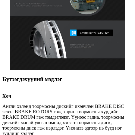
Бүтээгдэхүүний мэдлэг
Хоч
Англи хэлэнд тоормосны дискийг ихэвчлэн BRAKE DISC
эсвэл BRAKE ROTORS гэж, харин тоормосны хүрдийг
BRAKE DRUM гэж тэмдэглэдэг. Үүнээс гадна, тоормосны
дискийг манай улсын өмнөд хэсэгт тоормосны диск,
тоормосны диск гэж нэрлэдэг. Үнэндээ эдгээр нь бүгд нэг
зүйлийг хэлдэг.