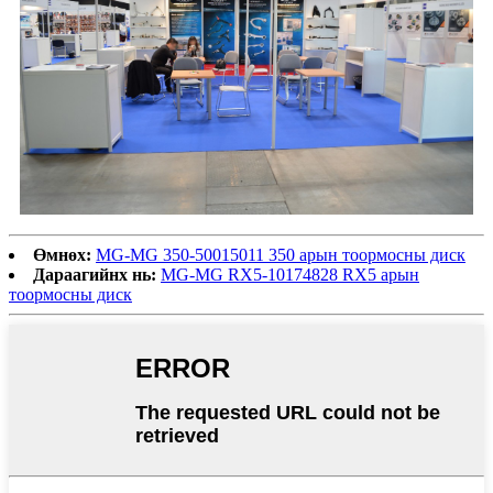
Өмнөх:
MG-MG 350-50015011 350 арын тоормосны диск
Дараагийнх нь:
MG-MG RX5-10174828 RX5 арын
тоормосны диск