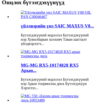
Онцлох бүтээгдэхүүнүүд
үйлдвэрийн үнэ SAIC MAXUS V8...
Бүтээгдэхүүний мэдээлэл Бүтээгдэхүүний
нэр Хувилбарын холхивч Таван шатлалт
үйлдвэрлэгч...
MG-MG RX5-10174828 RX5
Арын...
Бүтээгдэхүүний мэдээлэл Бүтээгдэхүүний
нэр Арын тоормосны диск Бүтээгдэхүүн
Хэрэглээ...