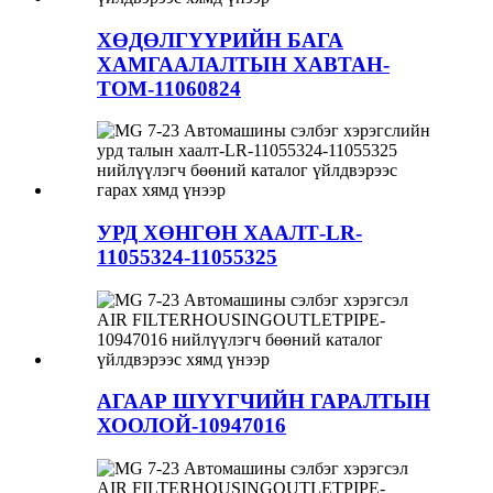
ХӨДӨЛГҮҮРИЙН БАГА
ХАМГААЛАЛТЫН ХАВТАН-
ТОМ-11060824
УРД ХӨНГӨН ХААЛТ-LR-
11055324-11055325
АГААР ШҮҮГЧИЙН ГАРАЛТЫН
ХООЛОЙ-10947016