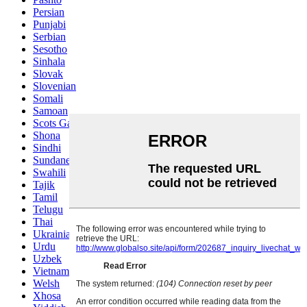
Persian
Punjabi
Serbian
Sesotho
Sinhala
Slovak
Slovenian
Somali
Samoan
Scots Gaelic
Shona
Sindhi
Sundanese
Swahili
Tajik
Tamil
Telugu
Thai
Ukrainian
Urdu
Uzbek
Vietnamese
Welsh
Xhosa