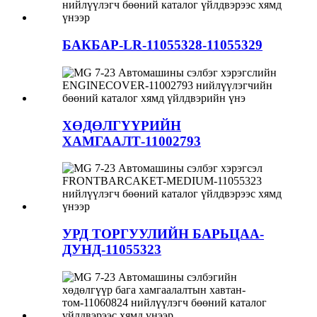
БАКБАР-LR-11055328-11055329
ХӨДӨЛГҮҮРИЙН
ХАМГААЛТ-11002793
УРД ТОРГУУЛИЙН БАРЬЦАА-
ДУНД-11055323