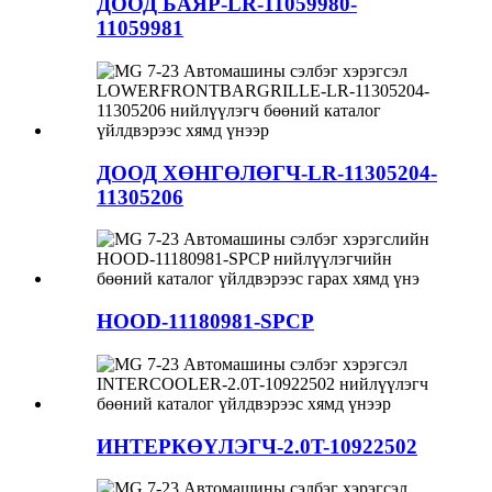
ДООД БАЯР-LR-11059980-
11059981
ДООД ХӨНГӨЛӨГЧ-LR-11305204-
11305206
HOOD-11180981-SPCP
ИНТЕРКӨҮЛЭГЧ-2.0T-10922502