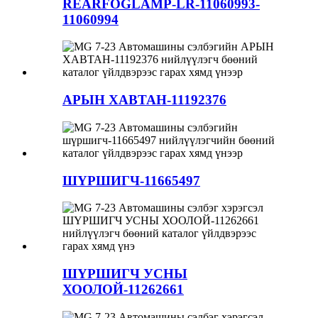
REARFOGLAMP-LR-11060993-
11060994
АРЫН ХАВТАН-11192376
ШҮРШИГЧ-11665497
ШҮРШИГЧ УСНЫ
ХООЛОЙ-11262661