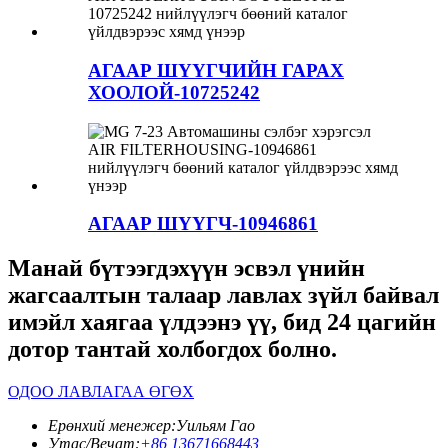
АГААР ШҮҮГЧИЙН ГАРАХ
ХООЛОЙ-10725242
АГААР ШҮҮГЧ-10946861
Манай бүтээгдэхүүн эсвэл үнийн
жагсаалтын талаар лавлах зүйл байвал
имэйл хаягаа үлдээнэ үү, бид 24 цагийн
дотор тантай холбогдох болно.
ОДОО ЛАВЛАГАА ӨГӨХ
Ерөнхий менежер:
Уильям Гао
Утас/Вечат:
+86 13671668443