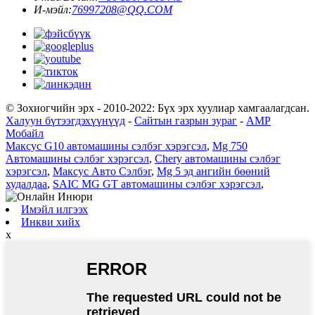
И-мэйл:
76997208@QQ.COM
© Зохиогчийн эрх - 2010-2022: Бүх эрх хуулиар хамгаалагдсан.
Халуун бүтээгдэхүүнүүд
-
Сайтын газрын зураг
-
AMP
Мобайл
Максус G10 автомашины сэлбэг хэрэгсэл
,
Mg 750
Автомашины сэлбэг хэрэгсэл
,
Chery автомашины сэлбэг
хэрэгсэл
,
Максус Авто Сэлбэг
,
Mg 5 эд ангийн бөөний
худалдаа
,
SAIC MG GT автомашины сэлбэг хэрэгсэл
,
Имэйл илгээх
Инкви хийх
x