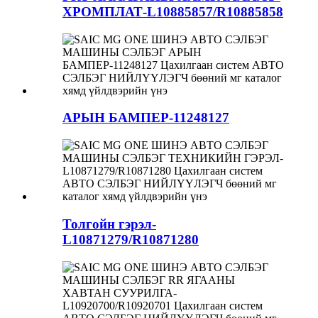
ХРОМПЛАТ-L10885857/R10885858
АРЫН БАМПЕР-11248127
Толгойн гэрэл-
L10871279/R10871280