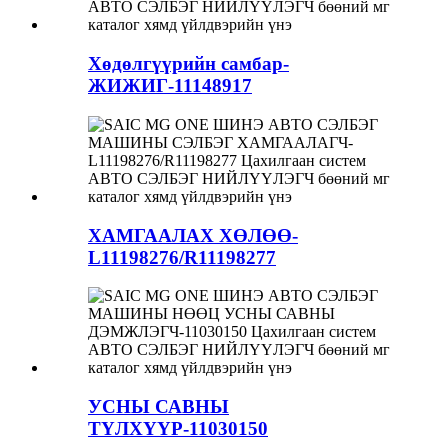
Хөдөлгүүрийн самбар-
ЖИЖИГ-11148917
ХАМГААЛАХ ХӨЛӨӨ-
L11198276/R11198277
УСНЫ САВНЫ
ТҮЛХҮҮР-11030150