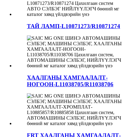
ТАЙ ЛАМП-L10871273/R10871274
ХААЛГАНЫ ХАМГААЛАЛТ-
НОГООН-L11038705/R11038706
FRT ХААЛГАНЫ ХАМГААЛАЛТ-