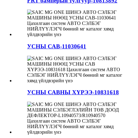
FRT бамперын тулгуур-10813892
УСНЫ САВ-11030641
УСНЫ САВНЫ ХҮРЭЭ-10831618