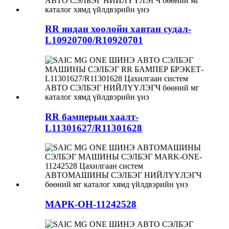
RR яндан хоолойн хавтан судал-
L10920700/R10920701
RR бамперын хаалт-
L11301627/R11301628
МАРК-ОН-11242528