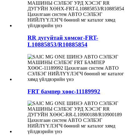
RR дугуйтай хөмсөг-FRT-
L10885853/R10885854
FRT бампер хөөс-11189992