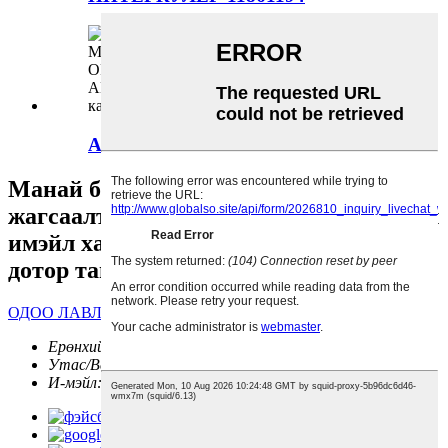
АСААЛТЫН ОРООМОГ-10236893
Манай бүтээгдэхүүн эсвэл үнийн
жагсаалтын талаар лавлах зүйл байвал
имэйл хаягаа үлдээнэ үү, бид 24 цагийн
дотор тантай холбогдох болно.
ОДОО ЛАВЛАГАА ӨГӨХ
Ерөнхий менежер:
Уильям Гао
Утас/Вечат:
+86 13671668443
И-мэйл:
76997208@QQ.COM