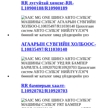
RR дугуйтай хөмсөг-RR-
L10900188/R10900189
АГААРЫН СУВГИЙН ХОЛБООС-
L10835497/R11030140
RR бамперын хаалт-
L10920702/R10920703