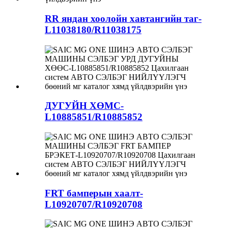
RR яндан хоолойн хавтангийн таг-
L11038180/R11038175
ДУГУЙН ХӨМС-
L10885851/R10885852
FRT бамперын хаалт-
L10920707/R10920708