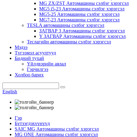
MG ZX/ZST Автомашины сэлбэг хэрэгсэл
MG5 i5-23 Автомашины сэлбэг хэрэгсэл
MG5-25 Автомашины сэлбэг хэрэгсэл
MG7-23 Автомашины сэлбэг хэрэгсэл
TESLA автомашины сэлбэг хэрэгсэл
ЗАГВАР 3 Автомашины сэлбэг хэрэгсэл
Y ЗАГВАР Автомашины сэлбэг хэрэгсэл
Теслагийн автомашины сэлбэг хэрэгсэл
Мэдээ
Түгээмэл асуултууд
Бидний тухай
Үйлдвэрийн аялал
Гэрчилгээ
Холбоо барих
English
Гэр
Бүтээгдэхүүнүүд
SAIC MG Автомашины сэлбэг хэрэгсэл
MG ONE Автомашины сэлбэг хэрэгсэл