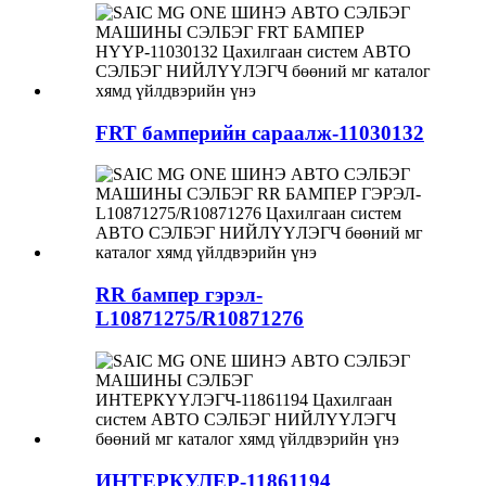
FRT бамперийн сараалж-11030132
RR бампер гэрэл-
L10871275/R10871276
ИНТЕРКУЛЕР-11861194