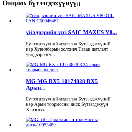
Онцлох бүтээгдэхүүнүүд
үйлдвэрийн үнэ SAIC MAXUS V8...
Бүтээгдэхүүний мэдээлэл Бүтээгдэхүүний
нэр Хувилбарын холхивч Таван шатлалт
үйлдвэрлэгч...
MG-MG RX5-10174828 RX5
Арын...
Бүтээгдэхүүний мэдээлэл Бүтээгдэхүүний
нэр Арын тоормосны диск Бүтээгдэхүүн
Хэрэглээ...