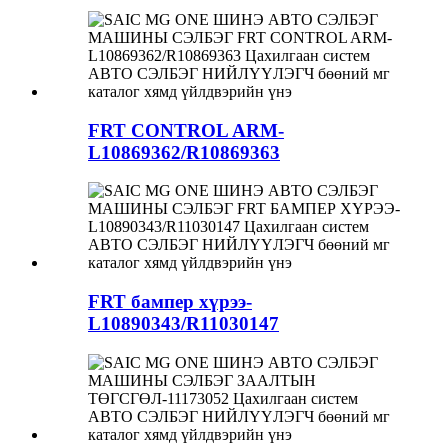
FRT CONTROL ARM-
L10869362/R10869363
FRT бампер хүрээ-
L10890343/R11030147