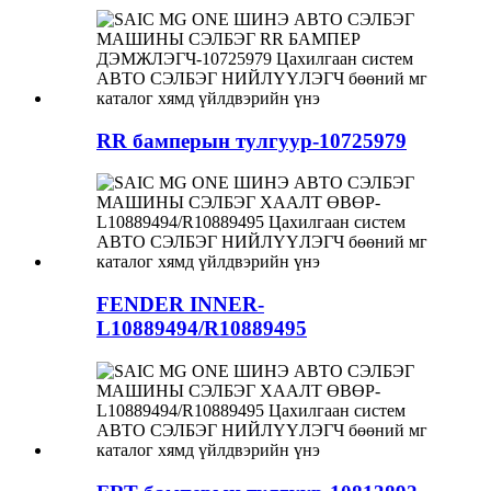
RR бамперын тулгуур-10725979
FENDER INNER-
L10889494/R10889495