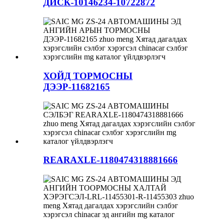
ДИСК-10146234-10722872
ХОЙД ТОРМОСНЫ
ДЭЭР-11682165
REARAXLE-1180474318881666