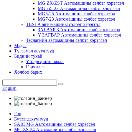
MG ZX/ZST Автомашины сэлбэг хэрэгсэл
MG5 i5-23 Автомашины сэлбэг хэрэгсэл
MG5-25 Автомашины сэлбэг хэрэгсэл
MG7-23 Автомашины сэлбэг хэрэгсэл
TESLA автомашины сэлбэг хэрэгсэл
ЗАГВАР 3 Автомашины сэлбэг хэрэгсэл
Y ЗАГВАР Автомашины сэлбэг хэрэгсэл
Теслагийн автомашины сэлбэг хэрэгсэл
Мэдээ
Түгээмэл асуултууд
Бидний тухай
Үйлдвэрийн аялал
Гэрчилгээ
Холбоо барих
English
Гэр
Бүтээгдэхүүнүүд
SAIC MG Автомашины сэлбэг хэрэгсэл
MG ZS-24 Автомашины сэлбэг хэрэгсэл