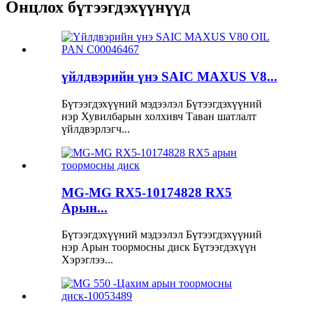
Онцлох бүтээгдэхүүнүүд
үйлдвэрийн үнэ SAIC MAXUS V8...
Бүтээгдэхүүний мэдээлэл Бүтээгдэхүүний
нэр Хувилбарын холхивч Таван шатлалт
үйлдвэрлэгч...
MG-MG RX5-10174828 RX5
Арын...
Бүтээгдэхүүний мэдээлэл Бүтээгдэхүүний
нэр Арын тоормосны диск Бүтээгдэхүүн
Хэрэглээ...