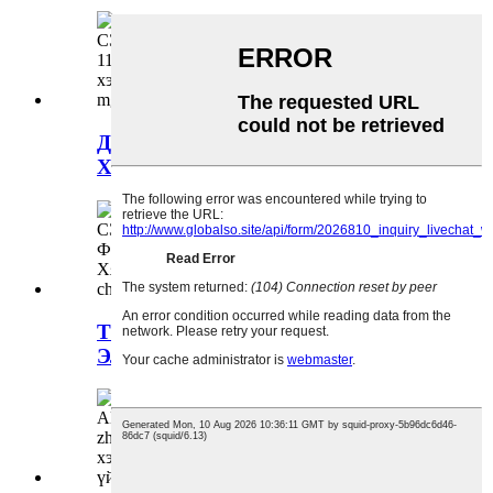
ДООД ТАВЦАНЫ
ХААЛТ-11148442
ТОСНЫ ШҮҮРГИЙН
ЭЛЕМЕНТ-10588708