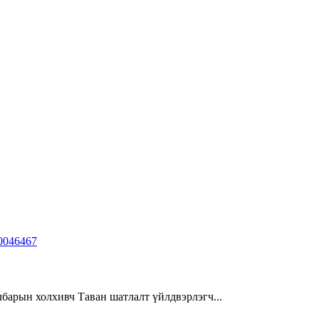
барын холхивч Таван шатлалт үйлдвэрлэгч...