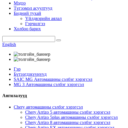
Мэдээ
Түгээмэл асуултууд
Бидний тухай
Үйлдвэрийн аялал
Гэрчилгээ
Холбоо барих
English
Гэр
Бүтээгдэхүүнүүд
SAIC MG Автомашины сэлбэг хэрэгсэл
MG 3 Автомашины сэлбэг хэрэгсэл
Ангилалууд
Chery автомашины сэлбэг хэрэгсэл
Chery Arrizo 5 автомашины сэлбэг хэрэгсэл
Chery Arrizo 5plus автомашины сэлбэг хэрэгсэл
Chery Arrizo 8 автомашины сэлбэг хэрэгсэл
Chery Arrizo EX автомашины сэлбэг хэрэгсэл