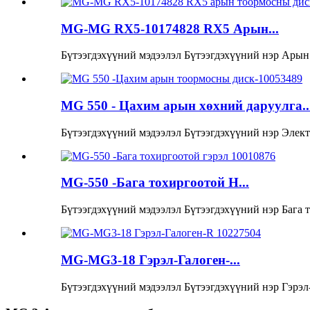
MG-MG RX5-10174828 RX5 Арын...
Бүтээгдэхүүний мэдээлэл Бүтээгдэхүүний нэр Арын 
MG 550 - Цахим арын хөхний даруулга..
Бүтээгдэхүүний мэдээлэл Бүтээгдэхүүний нэр Элек
MG-550 -Бага тохиргоотой H...
Бүтээгдэхүүний мэдээлэл Бүтээгдэхүүний нэр Бага т
MG-MG3-18 Гэрэл-Галоген-...
Бүтээгдэхүүний мэдээлэл Бүтээгдэхүүний нэр Гэрэл-