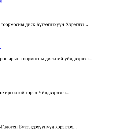
тоормосны диск Бүтээгдэхүүн Хэрэглээ...
.
трон арын тоормосны дискний үйлдвэрлэл...
охиргоотой гэрэл Үйлдвэрлэгч...
Галоген Бүтээгдэхүүнүүд хэрэглэх...