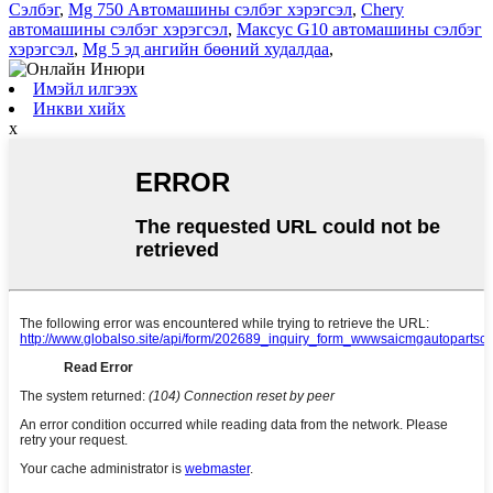
Сэлбэг
,
Mg 750 Автомашины сэлбэг хэрэгсэл
,
Chery
автомашины сэлбэг хэрэгсэл
,
Максус G10 автомашины сэлбэг
хэрэгсэл
,
Mg 5 эд ангийн бөөний худалдаа
,
Имэйл илгээх
Инкви хийх
x