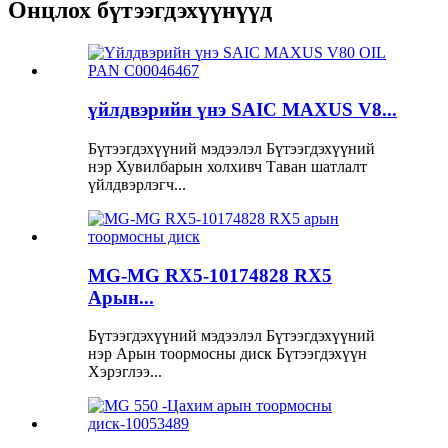
Онцлох бүтээгдэхүүнүүд
үйлдвэрийн үнэ SAIC MAXUS V8...
Бүтээгдэхүүний мэдээлэл Бүтээгдэхүүний
нэр Хувилбарын холхивч Таван шатлалт
үйлдвэрлэгч...
MG-MG RX5-10174828 RX5
Арын...
Бүтээгдэхүүний мэдээлэл Бүтээгдэхүүний
нэр Арын тоормосны диск Бүтээгдэхүүн
Хэрэглээ...