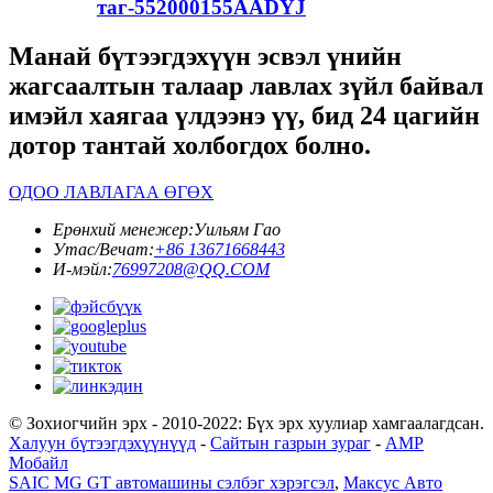
таг-552000155AADYJ
Манай бүтээгдэхүүн эсвэл үнийн
жагсаалтын талаар лавлах зүйл байвал
имэйл хаягаа үлдээнэ үү, бид 24 цагийн
дотор тантай холбогдох болно.
ОДОО ЛАВЛАГАА ӨГӨХ
Ерөнхий менежер:
Уильям Гао
Утас/Вечат:
+86 13671668443
И-мэйл:
76997208@QQ.COM
© Зохиогчийн эрх - 2010-2022: Бүх эрх хуулиар хамгаалагдсан.
Халуун бүтээгдэхүүнүүд
-
Сайтын газрын зураг
-
AMP
Мобайл
SAIC MG GT автомашины сэлбэг хэрэгсэл
,
Максус Авто