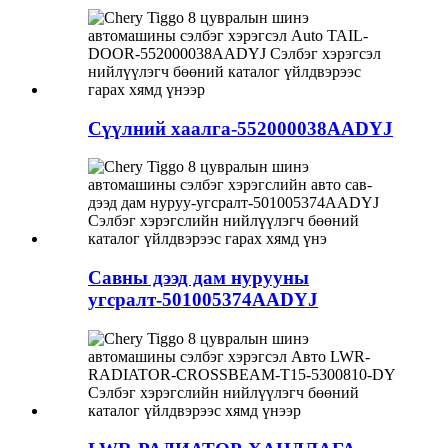
Сүүлний хаалга-552000038AADYJ
Савны дээд дам нурууны
угсралт-501005374AADYJ