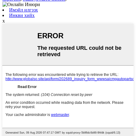
Имэйл илгээх
Инкви хийх
x