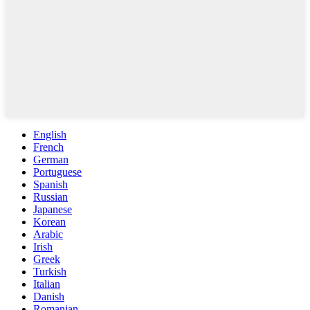
English
French
German
Portuguese
Spanish
Russian
Japanese
Korean
Arabic
Irish
Greek
Turkish
Italian
Danish
Romanian