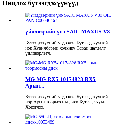
Онцлох бүтээгдэхүүнүүд
үйлдвэрийн үнэ SAIC MAXUS V8...
Бүтээгдэхүүний мэдээлэл Бүтээгдэхүүний
нэр Хувилбарын холхивч Таван шатлалт
үйлдвэрлэгч...
MG-MG RX5-10174828 RX5
Арын...
Бүтээгдэхүүний мэдээлэл Бүтээгдэхүүний
нэр Арын тоормосны диск Бүтээгдэхүүн
Хэрэглээ...