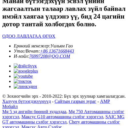
Манай бүтээгдэхүүн эсвэл үнийн
жагсаалтын талаар лавлах зүйл байвал
имэйл хаягаа үлдээнэ үү, бид 24 цагийн
дотор тантай холбогдох болно.
ОДОО ЛАВЛАГАА ӨГӨХ
Ерөнхий менежер:
Уильям Гао
Утас/Вечат:
+86 13671668443
И-мэйл:
76997208@QQ.COM
© Зохиогчийн эрх - 2010-2022: Бүх эрх хуулиар хамгаалагдсан.
Халуун бүтээгдэхүүнүүд
-
Сайтын газрын зураг
-
AMP
Мобайл
Mg 5 эд ангийн бөөний худалдаа
,
Mg 750 Автомашины сэлбэг
хэрэгсэл
,
Максус G10 автомашины сэлбэг хэрэгсэл
,
SAIC MG
GT автомашины сэлбэг хэрэгсэл
,
Chery автомашины сэлбэг
хэрэгсэл
,
Максус Авто Сэлбэг
,