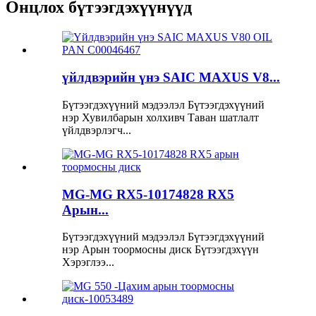
Онцлох бүтээгдэхүүнүүд
үйлдвэрийн үнэ SAIC MAXUS V8...
Бүтээгдэхүүний мэдээлэл Бүтээгдэхүүний
нэр Хувилбарын холхивч Таван шатлалт
үйлдвэрлэгч...
MG-MG RX5-10174828 RX5
Арын...
Бүтээгдэхүүний мэдээлэл Бүтээгдэхүүний
нэр Арын тоормосны диск Бүтээгдэхүүн
Хэрэглээ...