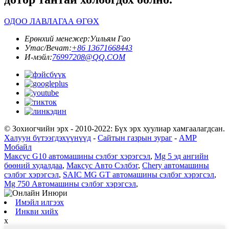
ОДОО ЛАВЛАГАА ӨГӨХ
Ерөнхий менежер:
Уильям Гао
Утас/Вечат:
+86 13671668443
И-мэйл:
76997208@QQ.COM
© Зохиогчийн эрх - 2010-2022: Бүх эрх хуулиар хамгаалагдсан.
Халуун бүтээгдэхүүнүүд
-
Сайтын газрын зураг
-
AMP
Мобайл
Максус G10 автомашины сэлбэг хэрэгсэл
,
Mg 5 эд ангийн
бөөний худалдаа
,
Максус Авто Сэлбэг
,
Chery автомашины
сэлбэг хэрэгсэл
,
SAIC MG GT автомашины сэлбэг хэрэгсэл
,
Mg 750 Автомашины сэлбэг хэрэгсэл
,
Имэйл илгээх
Инкви хийх
x