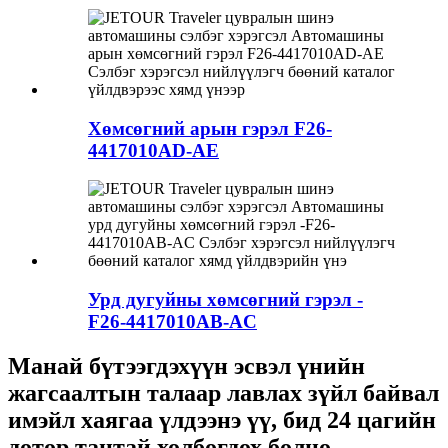
Хөмсөгний арын гэрэл F26-
4417010AD-AE
Урд дугуйны хөмсөгний гэрэл -
F26-4417010AB-AC
Манай бүтээгдэхүүн эсвэл үнийн
жагсаалтын талаар лавлах зүйл байвал
имэйл хаягаа үлдээнэ үү, бид 24 цагийн
дотор тантай холбогдох болно.