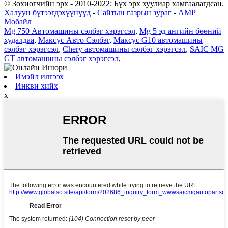
© Зохиогчийн эрх - 2010-2022: Бүх эрх хуулиар хамгаалагдсан.
Халуун бүтээгдэхүүнүүд
-
Сайтын газрын зураг
-
AMP
Мобайл
Mg 750 Автомашины сэлбэг хэрэгсэл
,
Mg 5 эд ангийн бөөний
худалдаа
,
Максус Авто Сэлбэг
,
Максус G10 автомашины
сэлбэг хэрэгсэл
,
Chery автомашины сэлбэг хэрэгсэл
,
SAIC MG
GT автомашины сэлбэг хэрэгсэл
,
Имэйл илгээх
Инкви хийх
x