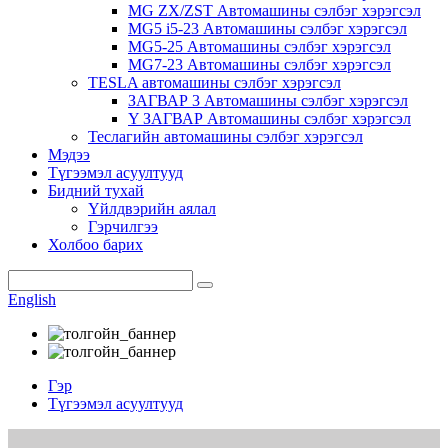
MG ZX/ZST Автомашины сэлбэг хэрэгсэл
MG5 i5-23 Автомашины сэлбэг хэрэгсэл
MG5-25 Автомашины сэлбэг хэрэгсэл
MG7-23 Автомашины сэлбэг хэрэгсэл
TESLA автомашины сэлбэг хэрэгсэл
ЗАГВАР 3 Автомашины сэлбэг хэрэгсэл
Y ЗАГВАР Автомашины сэлбэг хэрэгсэл
Теслагийн автомашины сэлбэг хэрэгсэл
Мэдээ
Түгээмэл асуултууд
Бидний тухай
Үйлдвэрийн аялал
Гэрчилгээ
Холбоо барих
English
Гэр
Түгээмэл асуултууд