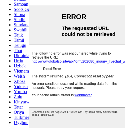
Samoan
Scots Gaelic
Shona
Sindhi
Sundanese
Swahili
Tajik
Tamil
Telugu
Thai
Ukrainian
Urdu
Uzbek
Vietnamese
Welsh
Xhosa
Yiddish
Yoruba
Zulu
Kinyarwanda
Tatar
Oriya
Turkmen
Uyghur