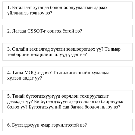
1. Баталгаат хугацаа болон борлуулалтын дараах
үйлчилгээ гэж юу вэ?
2. Яагаад CSSOT-г сонгох ёстой вэ?
3. Онлайн захиалгад хүлээн зөвшөөрөгдөх үү? Та ямар
төлбөрийн нөхцөлийг илүүд үздэг вэ?
4. Таны MOQ хэд вэ? Та жижиглэнгийн худалдааг
хүлээн авдаг уу?
5. Танай бүтээгдэхүүнүүд өөрчлөн тохируулахыг
дэмждэг үү? Би бүтээгдэхүүн дээрээ логогоо байрлуулж
болох уу? Бүтээгдэхүүний сав баглаа боодол нь юу вэ?
6. Бүтээгдэхүүн ямар гэрчилгээтэй вэ?