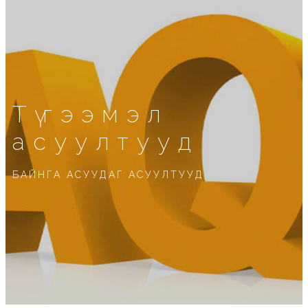
Түгээмэл
асуултууд
БАЙНГА АСУУДАГ АСУУЛТУУД