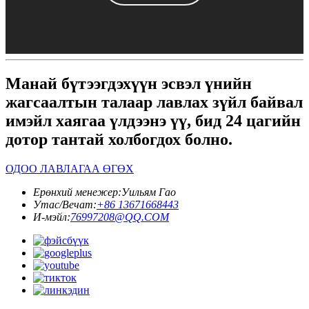
Манай бүтээгдэхүүн эсвэл үнийн
жагсаалтын талаар лавлах зүйл байвал
имэйл хаягаа үлдээнэ үү, бид 24 цагийн
дотор тантай холбогдох болно.
ОДОО ЛАВЛАГАА ӨГӨХ
Ерөнхий менежер:
Уильям Гао
Утас/Вечат:
+86 13671668443
И-мэйл:
76997208@QQ.COM