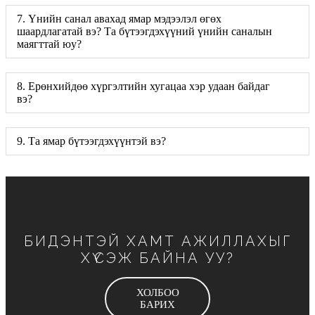
7. Үнийн санал авахад ямар мэдээлэл өгөх
шаардлагатай вэ? Та бүтээгдэхүүний үнийн саналын
маягттай юу?
8. Ерөнхийдөө хүргэлтийн хугацаа хэр удаан байдаг
вэ?
9. Та ямар бүтээгдэхүүнтэй вэ?
БИДЭНТЭЙ ХАМТ АЖИЛЛАХЫГ
ХҮСЭЖ БАЙНА УУ?
ХОЛБОО
БАРИХ