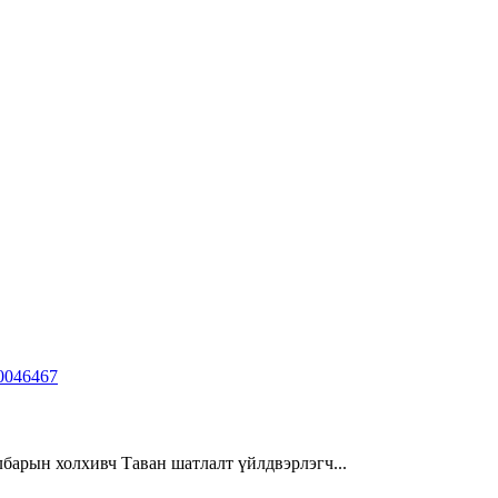
барын холхивч Таван шатлалт үйлдвэрлэгч...