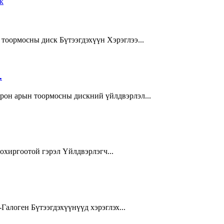
тоормосны диск Бүтээгдэхүүн Хэрэглээ...
.
трон арын тоормосны дискний үйлдвэрлэл...
охиргоотой гэрэл Үйлдвэрлэгч...
Галоген Бүтээгдэхүүнүүд хэрэглэх...