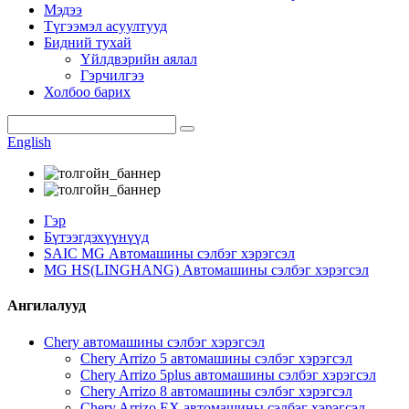
Мэдээ
Түгээмэл асуултууд
Бидний тухай
Үйлдвэрийн аялал
Гэрчилгээ
Холбоо барих
English
Гэр
Бүтээгдэхүүнүүд
SAIC MG Автомашины сэлбэг хэрэгсэл
MG HS(LINGHANG) Автомашины сэлбэг хэрэгсэл
Ангилалууд
Chery автомашины сэлбэг хэрэгсэл
Chery Arrizo 5 автомашины сэлбэг хэрэгсэл
Chery Arrizo 5plus автомашины сэлбэг хэрэгсэл
Chery Arrizo 8 автомашины сэлбэг хэрэгсэл
Chery Arrizo EX автомашины сэлбэг хэрэгсэл