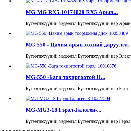
MG-MG RX5-10174828 RX5 Арын...
Бүтээгдэхүүний мэдээлэл Бүтээгдэхүүний нэр Арын 
MG 550 - Цахим арын хөхний даруулга..
Бүтээгдэхүүний мэдээлэл Бүтээгдэхүүний нэр Элек
MG-550 -Бага тохиргоотой H...
Бүтээгдэхүүний мэдээлэл Бүтээгдэхүүний нэр Бага т
MG-MG3-18 Гэрэл-Галоген-...
Бүтээгдэхүүний мэдээлэл Бүтээгдэхүүний нэр Гэрэл-