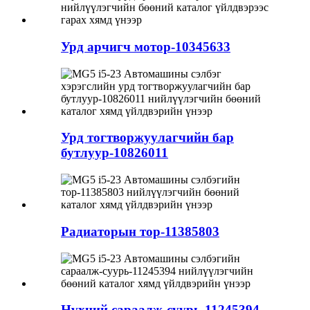
Урд арчигч мотор-10345633
Урд тогтворжуулагчийн бар
бутлуур-10826011
Радиаторын тор-11385803
Нүхний сараалж-суурь-11245394