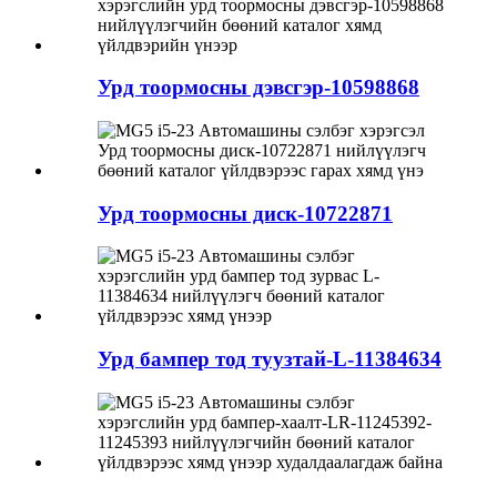
Урд тоормосны дэвсгэр-10598868
Урд тоормосны диск-10722871
Урд бампер тод туузтай-L-11384634