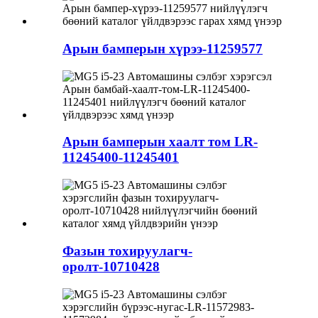
Арын бамперын хүрээ-11259577
Арын бамперын хаалт том LR-
11245400-11245401
Фазын тохируулагч-
оролт-10710428