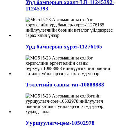
Урд бамперын хаалт-LR-11245392-
11245393
Урд бамперын хүрээ-11276165
Тэлэлтийн савны таг-10888888
Ууршуулагч-цөм-10502978