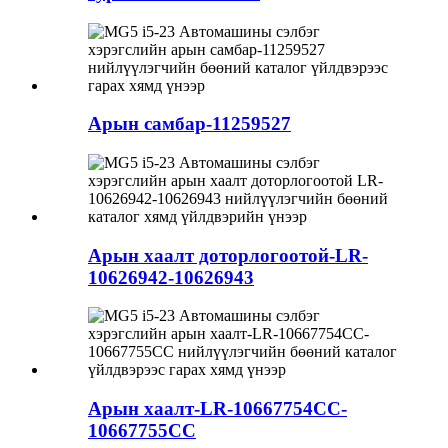
Арын самбар-11259527
Арын хаалт доторлогоотой-LR-
10626942-10626943
Арын хаалт-LR-10667754CC-
10667755CC