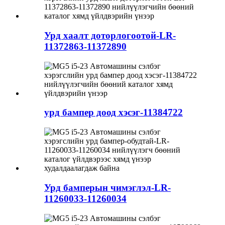
Урд хаалт доторлогоотой-LR-
11372863-11372890
урд бампер доод хэсэг-11384722
Урд бамперын чимэглэл-LR-
11260033-11260034