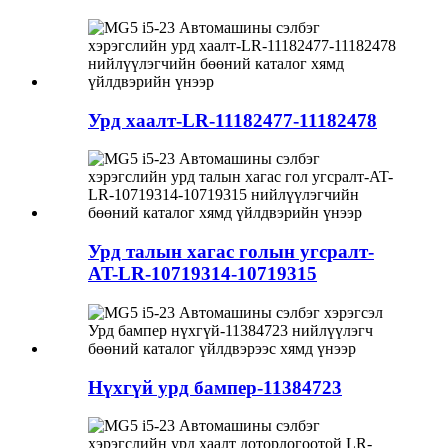
Урд хаалт-LR-11182477-11182478
Урд талын хагас голын угсралт-
AT-LR-10719314-10719315
Нүхгүй урд бампер-11384723