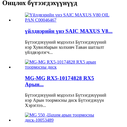
Онцлох бүтээгдэхүүнүүд
үйлдвэрийн үнэ SAIC MAXUS V8...
Бүтээгдэхүүний мэдээлэл Бүтээгдэхүүний
нэр Хувилбарын холхивч Таван шатлалт
үйлдвэрлэгч...
MG-MG RX5-10174828 RX5
Арын...
Бүтээгдэхүүний мэдээлэл Бүтээгдэхүүний
нэр Арын тоормосны диск Бүтээгдэхүүн
Хэрэглээ...