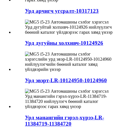
Урд арчигч угсралт-10317123
Урд дугуйны холхивч-10124926
Урд эвэрт-LR-10124950-10124960
Урд манангийн гэрэл-хүрээ-LR-
11384719-11384720