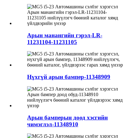
Арын манангийн гэрэл-LR-
11231104-11231105
Нүхгүй арын бампер-11348909
Арын бамперын доод хэсгийн
чимэглэл-11348910