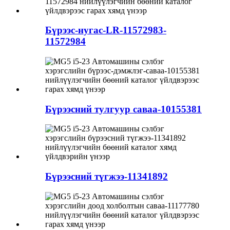
Бүрээс-нугас-LR-11572983-
11572984
Бүрээсний тулгуур саваа-10155381
Бүрээсний түгжээ-11341892