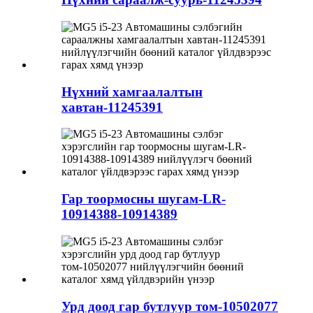
Нүхний хамгаалалтын
хавтан-11245391
Гар тоормосны шугам-LR-
10914388-10914389
Урд доод гар бутлуур том-10502077