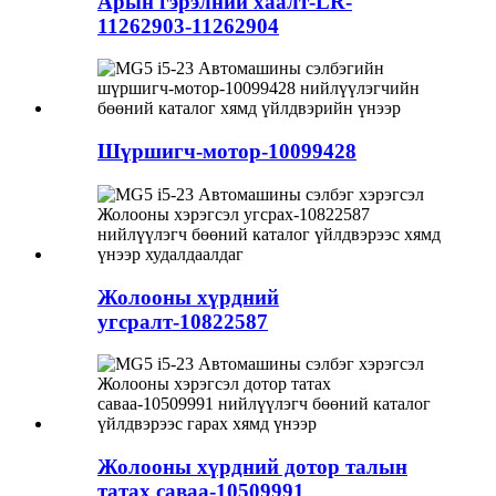
Арын гэрэлний хаалт-LR-
11262903-11262904
Шүршигч-мотор-10099428
Жолооны хүрдний
угсралт-10822587
Жолооны хүрдний дотор талын
татах саваа-10509991