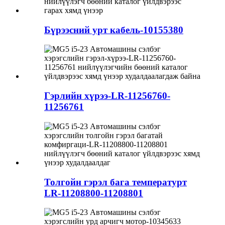
Бүрээсний урт кабель-10155380
Гэрлийн хүрээ-LR-11256760-
11256761
Толгойн гэрэл бага температурт
LR-11208800-11208801