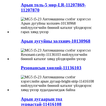
Арын толь-5 мөр-LR-11207869-
11207870
Арын дугуйны холхивч-10130968
Резонансын хөндий-11136103
Арын дугаарын тод
зурвастай-11416108