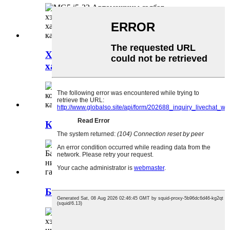
Хөдөлгүүр-Хөдөлгүүрийн
хаалт-10817198
Конденсатор-10769602
Байгаль орчны мэдрэгч-10175065