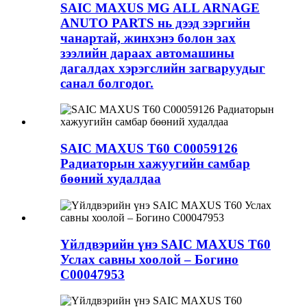
SAIC MAXUS MG ALL ARNAGE
ANUTO PARTS нь дээд зэргийн
чанартай, жинхэнэ болон зах
зээлийн дараах автомашины
дагалдах хэрэгслийн загваруудыг
санал болгодог.
SAIC MAXUS T60 C00059126
Радиаторын хажуугийн самбар
бөөний худалдаа
Үйлдвэрийн үнэ SAIC MAXUS T60
Услах савны хоолой – Богино
C00047953