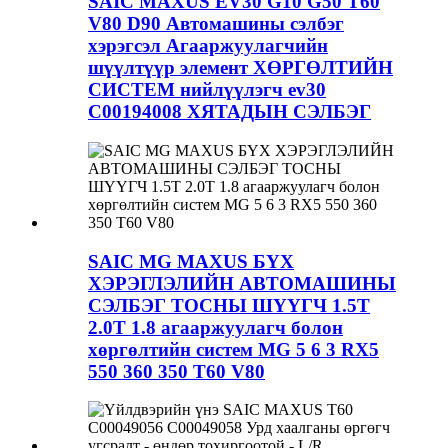
SAIC MAXUS EV30 G10 G50 T60
V80 D90 Автомашины сэлбэг
хэрэгсэл Агааржуулагчийн
шүүлтүүр элемент ХӨРГӨЛТИЙН
СИСТЕМ нийлүүлэгч ev30
C00194008 ХЯТАДЫН СЭЛБЭГ
SAIC MG MAXUS БҮХ
ХЭРЭГЛЭЛИЙН АВТОМАШИНЫ
СЭЛБЭГ ТОСНЫ ШҮҮГЧ 1.5T
2.0T 1.8 агааржуулагч болон
хөргөлтийн систем MG 5 6 3 RX5
550 360 350 T60 V80