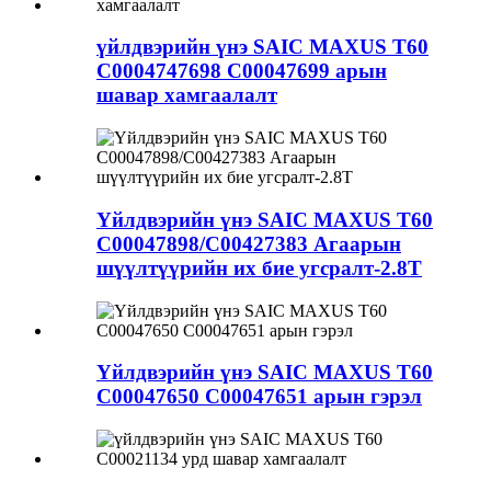
үйлдвэрийн үнэ SAIC MAXUS T60
C0004747698 C00047699 арын
шавар хамгаалалт
Үйлдвэрийн үнэ SAIC MAXUS T60
C00047898/C00427383 Агаарын
шүүлтүүрийн их бие угсралт-2.8T
Үйлдвэрийн үнэ SAIC MAXUS T60
C00047650 C00047651 арын гэрэл