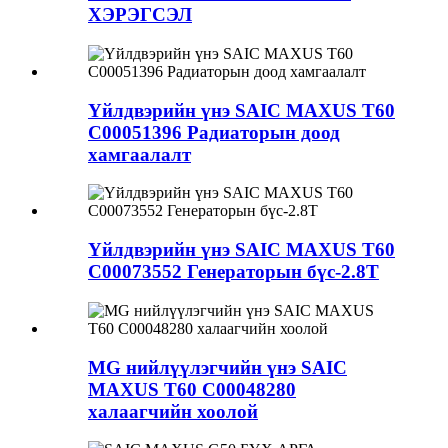
ХЭРЭГСЭЛ
Үйлдвэрийн үнэ SAIC MAXUS T60
C00051396 Радиаторын доод
хамгаалалт
Үйлдвэрийн үнэ SAIC MAXUS T60
C00073552 Генераторын бүс-2.8T
MG нийлүүлэгчийн үнэ SAIC
MAXUS T60 C00048280
халаагчийн хоолой