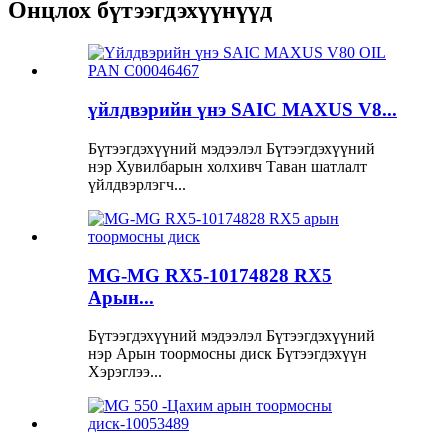
Онцлох бүтээгдэхүүнүүд
үйлдвэрийн үнэ SAIC MAXUS V8...
Бүтээгдэхүүний мэдээлэл Бүтээгдэхүүний
нэр Хувилбарын холхивч Таван шатлалт
үйлдвэрлэгч...
MG-MG RX5-10174828 RX5
Арын...
Бүтээгдэхүүний мэдээлэл Бүтээгдэхүүний
нэр Арын тоормосны диск Бүтээгдэхүүн
Хэрэглээ...