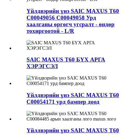
Үйлдвэрийн үнэ SAIC MAXUS T60
C00049056 C00049058 Урд
хаалганы өргөгч угсралт - өндөр
тохиргоотой - L/R
SAIC MAXUS T60 БҮХ АРГА
ХЭРЭГСЭЛ
Үйлдвэрийн үнэ SAIC MAXUS T60
C00054171 урд бампер доод
Үйлдвэрийн үнэ SAIC MAXUS T60