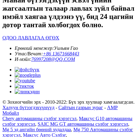
Манай бүтээгдэхүүн эсвэл үнийн
жагсаалтын талаар лавлах зүйл байвал
имэйл хаягаа үлдээнэ үү, бид 24 цагийн
дотор тантай холбогдох болно.
ОДОО ЛАВЛАГАА ӨГӨХ
Ерөнхий менежер:
Уильям Гао
Утас/Вечат:
+86 13671668443
И-мэйл:
76997208@QQ.COM
© Зохиогчийн эрх - 2010-2022: Бүх эрх хуулиар хамгаалагдсан.
Халуун бүтээгдэхүүнүүд
-
Сайтын газрын зураг
-
AMP
Мобайл
Chery автомашины сэлбэг хэрэгсэл
,
Максус G10 автомашины
сэлбэг хэрэгсэл
,
SAIC MG GT автомашины сэлбэг хэрэгсэл
,
Mg 5 эд ангийн бөөний худалдаа
,
Mg 750 Автомашины сэлбэг
хэрэгсэл
,
Максус Авто Сэлбэг
,