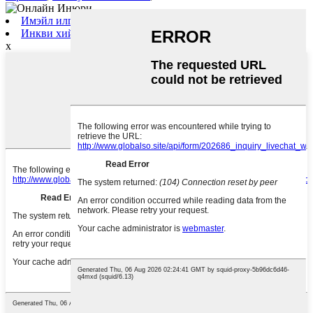
Имэйл илгээх
Инкви хийх
x