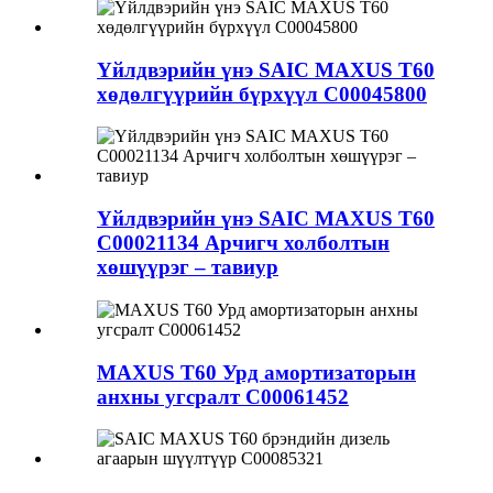
Үйлдвэрийн үнэ SAIC MAXUS T60
хөдөлгүүрийн бүрхүүл C00045800
Үйлдвэрийн үнэ SAIC MAXUS T60
C00021134 Арчигч холболтын
хөшүүрэг – тавиур
MAXUS T60 Урд амортизаторын
анхны угсралт C00061452