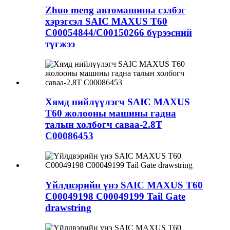
Zhuo meng автомашины сэлбэг
хэрэгсэл SAIC MAXUS T60
C00054844/C00150266 бүрээсний
түгжээ
Хямд нийлүүлэгч SAIC MAXUS
T60 жолооны машины гадна
талын холбогч саваа-2.8T
C00086453
Үйлдвэрийн үнэ SAIC MAXUS T60
C00049198 C00049199 Tail Gate
drawstring