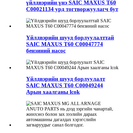
үйлдвэрийн үнэ SAIC MAXUS T60
C00021134 урд тогтворжуулагч бут
Үйлдвэрийн шууд борлуулалттай
SAIC MAXUS T60 C00047774
бензиний насос
Үйлдвэрийн шууд борлуулалт
SAIC MAXUS T60 C00049244
Арын хаалганы lcok