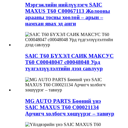
Мэргэжлийн нийлүүлэгч SAIC
MAXUS T60 C00067113 Жолооны
арааны тосны хоолой – арын –
намхан явах эд анги
SAIC T60 БҮХЭЛ САИК МАКСУС
T60 C00048047 c00048048 Урд
түдгэлзүүлэлтийн дээд савлуур
MG AUTO PARTS Бөөний үнэ
SAIC MAXUS T60 C00021134
Арчигч холбогч хөшүүрэг – тавиур