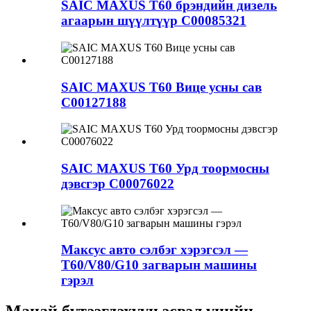
SAIC MAXUS T60 брэндийн дизель
агаарын шүүлтүүр C00085321
SAIC MAXUS T60 Вице усны сав
C00127188
SAIC MAXUS T60 Урд тоормосны
дэвсгэр C00076022
Максус авто сэлбэг хэрэгсэл —
T60/V80/G10 загварын машины
гэрэл