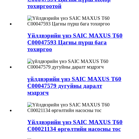
тохиргоотой
Үйлдвэрийн үнэ SAIC MAXUS T60
C00047593 Цагны пүрш бага
тохиргоо
үйлдвэрийн үнэ SAIC MAXUS T60
C00047579 дугуйны даралт
мэдрэгч
Үйлдвэрийн үнэ SAIC MAXUS T60
C00021134 өргөлтийн насосны тос