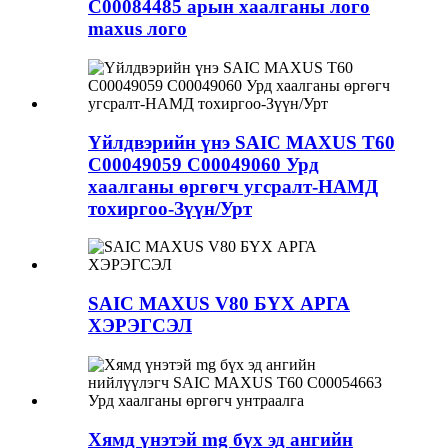
C00084485 арын хаалганы лого
maxus лого
Үйлдвэрийн үнэ SAIC MAXUS T60
C00049059 C00049060 Урд
хаалганы өргөгч угсралт-НАМД
тохиргоо-Зүүн/Урт
SAIC MAXUS V80 БҮХ АРГА
ХЭРЭГСЭЛ
Хямд үнэтэй mg бүх эд ангийн