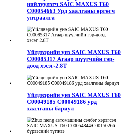
нийлүүлэгч SAIC MAXUS T60
C00054663 Урд хаалганы өргөгч
унтраалга
Үйлдвэрийн үнэ SAIC MAXUS T60
C00085317 Агаар шүүгчийн гэр-
доод хэсэг-2.8T
Үйлдвэрийн үнэ SAIC MAXUS T60
C00049185 C00049186 урд
хаалганы бариул