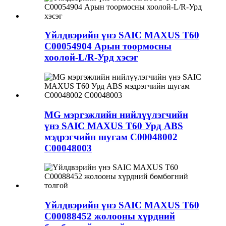
Үйлдвэрийн үнэ SAIC MAXUS T60
C00054904 Арын тоормосны
хоолой-L/R-Урд хэсэг
MG мэргэжлийн нийлүүлэгчийн
үнэ SAIC MAXUS T60 Урд ABS
мэдрэгчийн шугам C00048002
C00048003
Үйлдвэрийн үнэ SAIC MAXUS T60
C00088452 жолооны хүрдний