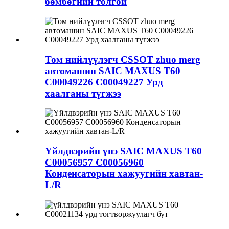
бөмбөгний толгой
Том нийлүүлэгч CSSOT zhuo merg
автомашин SAIC MAXUS T60
C00049226 C00049227 Урд
хаалганы түгжээ
Үйлдвэрийн үнэ SAIC MAXUS T60
C00056957 C00056960
Конденсаторын хажуугийн хавтан-
L/R