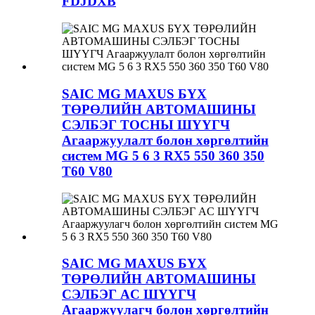
FDJDXB
SAIC MG MAXUS БҮХ
ТӨРӨЛИЙН АВТОМАШИНЫ
СЭЛБЭГ ТОСНЫ ШҮҮГЧ
Агааржуулалт болон хөргөлтийн
систем MG 5 6 3 RX5 550 360 350
T60 V80
SAIC MG MAXUS БҮХ
ТӨРӨЛИЙН АВТОМАШИНЫ
СЭЛБЭГ AC ШҮҮГЧ
Агааржуулагч болон хөргөлтийн