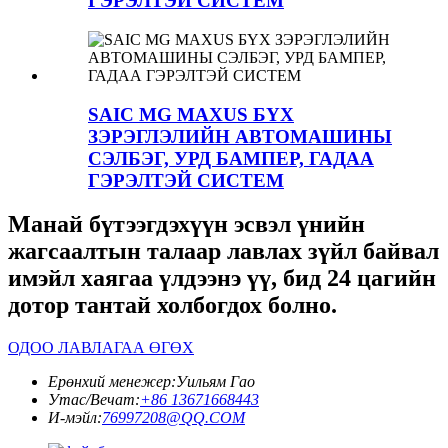
ГЭРЭЛТЭЙ СИСТЕМ
SAIC MG MAXUS БҮХ
ЗЭРЭГЛЭЛИЙН АВТОМАШИНЫ
СЭЛБЭГ, УРД БАМПЕР, ГАДАА
ГЭРЭЛТЭЙ СИСТЕМ
Манай бүтээгдэхүүн эсвэл үнийн
жагсаалтын талаар лавлах зүйл байвал
имэйл хаягаа үлдээнэ үү, бид 24 цагийн
дотор тантай холбогдох болно.
ОДОО ЛАВЛАГАА ӨГӨХ
Ерөнхий менежер:
Уильям Гао
Утас/Вечат:
+86 13671668443
И-мэйл:
76997208@QQ.COM