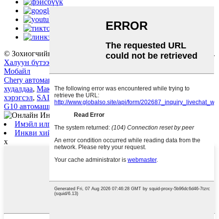
© Зохиогчийн эрх - 2010-2022: Бүх эрх хуулиар хамгаалагдсан.
Халуун бүтээгдэхүүнүүд
-
Сайтын газрын зураг
-
AMP
Мобайл
Chery автомашины сэлбэг хэрэгсэл
,
Mg 5 эд ангийн бөөний
худалдаа
,
Максус Авто Сэлбэг
,
Mg 750 Автомашины сэлбэг
хэрэгсэл
,
SAIC MG GT автомашины сэлбэг хэрэгсэл
,
Максус
G10 автомашины сэлбэг хэрэгсэл
,
Имэйл илгээх
Инкви хийх
x