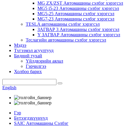
MG ZX/ZST Автомашины сэлбэг хэрэгсэл
MG5 i5-23 Автомашины сэлбэг хэрэгсэл
MG5-25 Автомашины сэлбэг хэрэгсэл
MG7-23 Автомашины сэлбэг хэрэгсэл
TESLA автомашины сэлбэг хэрэгсэл
ЗАГВАР 3 Автомашины сэлбэг хэрэгсэл
Y ЗАГВАР Автомашины сэлбэг хэрэгсэл
Теслагийн автомашины сэлбэг хэрэгсэл
Мэдээ
Түгээмэл асуултууд
Бидний тухай
Үйлдвэрийн аялал
Гэрчилгээ
Холбоо барих
English
Гэр
Бүтээгдэхүүнүүд
SAIC Автомашины Сэлбэг