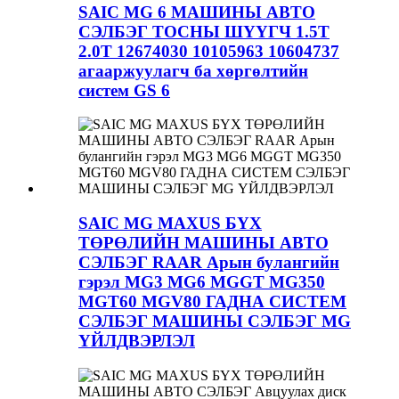
SAIC MG 6 МАШИНЫ АВТО
СЭЛБЭГ ТОСНЫ ШҮҮГЧ 1.5T
2.0T 12674030 10105963 10604737
агааржуулагч ба хөргөлтийн
систем GS 6
SAIC MG MAXUS БҮХ
ТӨРӨЛИЙН МАШИНЫ АВТО
СЭЛБЭГ RAAR Арын булангийн
гэрэл MG3 MG6 MGGT MG350
MGT60 MGV80 ГАДНА СИСТЕМ
СЭЛБЭГ МАШИНЫ СЭЛБЭГ MG
ҮЙЛДВЭРЛЭЛ