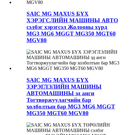
SAIC MG MAXUS БҮХ
ХЭРЭГСЛИЙН МАШИНЫ АВТО
сэлбэг хэрэгсэл Жолооны хүрд
MG3 MG6 MGGT MG350 MGT60
MGV80
SAIC MG MAXUS БҮХ
ЗЭРЭГЛЭЛИЙН МАШИНЫ
АВТОМАШИНЫ эд анги
Тогтворжуулагчийн бар
холболтын бар MG3 MG6 MGGT
MG350 MGT60 MGV80