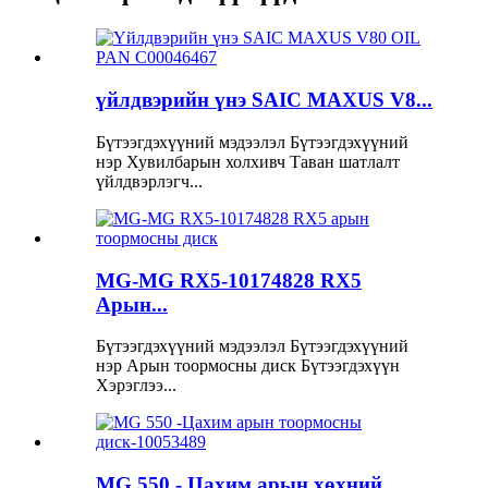
үйлдвэрийн үнэ SAIC MAXUS V8...
Бүтээгдэхүүний мэдээлэл Бүтээгдэхүүний
нэр Хувилбарын холхивч Таван шатлалт
үйлдвэрлэгч...
MG-MG RX5-10174828 RX5
Арын...
Бүтээгдэхүүний мэдээлэл Бүтээгдэхүүний
нэр Арын тоормосны диск Бүтээгдэхүүн
Хэрэглээ...
MG 550 - Цахим арын хөхний