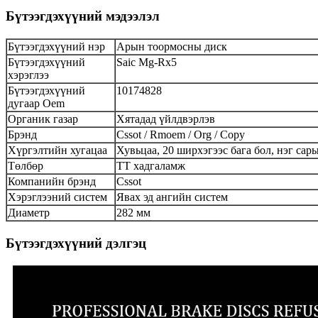
Бүтээгдэхүүний мэдээлэл
Бүтээгдэхүүний нэр
Арын тоормосны диск
Бүтээгдэхүүний
Saic Mg-Rx5
хэрэглээ
Бүтээгдэхүүний
10174828
дугаар Oem
Органик газар
Хятадад үйлдвэрлэв
Брэнд
Cssot / Rmoem / Org / Copy
Хүргэлтийн хугацаа
Хувьцаа, 20 ширхэгээс бага бол, нэг са
Төлбөр
ТТ хадгаламж
Компанийн брэнд
Cssot
Хэрэглээний систем
Явах эд ангийн систем
Диаметр
282 мм
Бүтээгдэхүүний дэлгэц