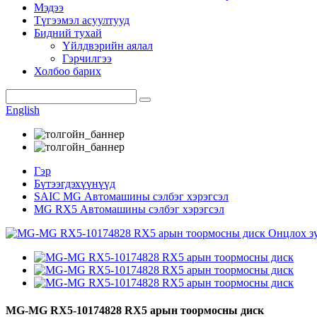
Мэдээ
Түгээмэл асуултууд
Бидний тухай
Үйлдвэрийн аялал
Гэрчилгээ
Холбоо барих
English
Гэр
Бүтээгдэхүүнүүд
SAIC MG Автомашины сэлбэг хэрэгсэл
MG RX5 Автомашины сэлбэг хэрэгсэл
MG-MG RX5-10174828 RX5 арын тоормосны диск