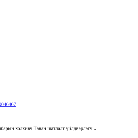
барын холхивч Таван шатлалт үйлдвэрлэгч...