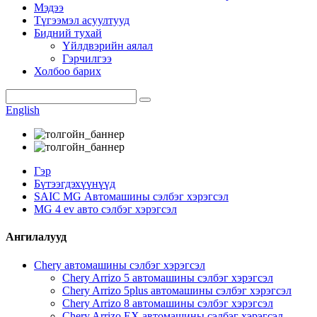
Мэдээ
Түгээмэл асуултууд
Бидний тухай
Үйлдвэрийн аялал
Гэрчилгээ
Холбоо барих
English
Гэр
Бүтээгдэхүүнүүд
SAIC MG Автомашины сэлбэг хэрэгсэл
MG 4 ev авто сэлбэг хэрэгсэл
Ангилалууд
Chery автомашины сэлбэг хэрэгсэл
Chery Arrizo 5 автомашины сэлбэг хэрэгсэл
Chery Arrizo 5plus автомашины сэлбэг хэрэгсэл
Chery Arrizo 8 автомашины сэлбэг хэрэгсэл
Chery Arrizo EX автомашины сэлбэг хэрэгсэл