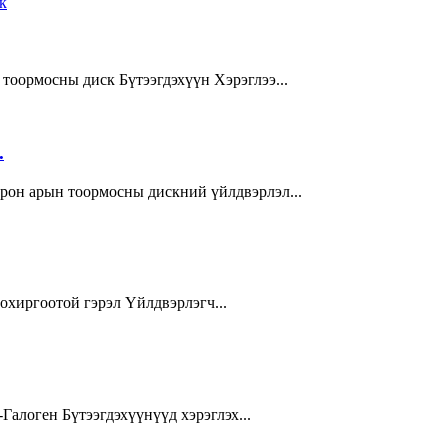
тоормосны диск Бүтээгдэхүүн Хэрэглээ...
.
трон арын тоормосны дискний үйлдвэрлэл...
охиргоотой гэрэл Үйлдвэрлэгч...
Галоген Бүтээгдэхүүнүүд хэрэглэх...