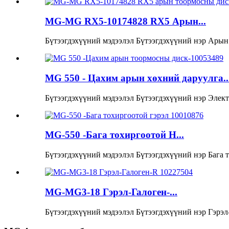
MG-MG RX5-10174828 RX5 Арын...
Бүтээгдэхүүний мэдээлэл Бүтээгдэхүүний нэр Арын 
MG 550 - Цахим арын хөхний даруулга..
Бүтээгдэхүүний мэдээлэл Бүтээгдэхүүний нэр Элек
MG-550 -Бага тохиргоотой H...
Бүтээгдэхүүний мэдээлэл Бүтээгдэхүүний нэр Бага т
MG-MG3-18 Гэрэл-Галоген-...
Бүтээгдэхүүний мэдээлэл Бүтээгдэхүүний нэр Гэрэл-