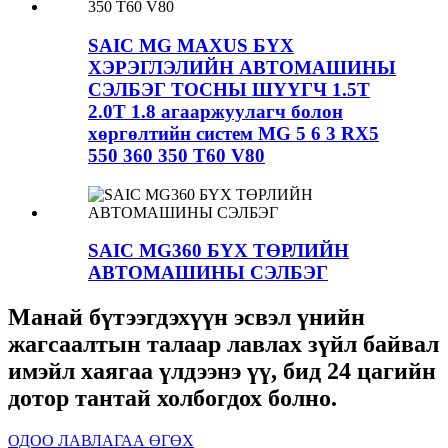
SAIC MG MAXUS БҮХ
ХЭРЭГЛЭЛИЙН АВТОМАШИНЫ
СЭЛБЭГ ТОСНЫ ШҮҮГЧ 1.5T
2.0T 1.8 агааржуулагч болон
хөргөлтийн систем MG 5 6 3 RX5
550 360 350 T60 V80
SAIC MG360 БҮХ ТӨРЛИЙН
АВТОМАШИНЫ СЭЛБЭГ
Манай бүтээгдэхүүн эсвэл үнийн
жагсаалтын талаар лавлах зүйл байвал
имэйл хаягаа үлдээнэ үү, бид 24 цагийн
дотор тантай холбогдох болно.
ОДОО ЛАВЛАГАА ӨГӨХ