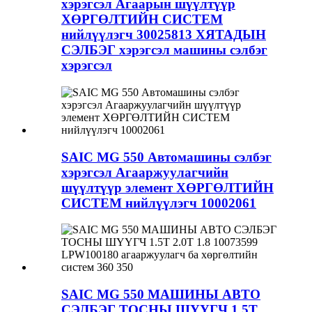
хэрэгсэл Агаарын шүүлтүүр
ХӨРГӨЛТИЙН СИСТЕМ
нийлүүлэгч 30025813 ХЯТАДЫН
СЭЛБЭГ хэрэгсэл машины сэлбэг
хэрэгсэл
SAIC MG 550 Автомашины сэлбэг
хэрэгсэл Агааржуулагчийн
шүүлтүүр элемент ХӨРГӨЛТИЙН
СИСТЕМ нийлүүлэгч 10002061
SAIC MG 550 МАШИНЫ АВТО
СЭЛБЭГ ТОСНЫ ШҮҮГЧ 1.5T