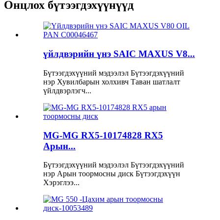
Онцлох бүтээгдэхүүнүүд
үйлдвэрийн үнэ SAIC MAXUS V8...
Бүтээгдэхүүний мэдээлэл Бүтээгдэхүүний
нэр Хувилбарын холхивч Таван шатлалт
үйлдвэрлэгч...
MG-MG RX5-10174828 RX5
Арын...
Бүтээгдэхүүний мэдээлэл Бүтээгдэхүүний
нэр Арын тоормосны диск Бүтээгдэхүүн
Хэрэглээ...