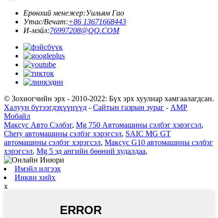
Ерөнхий менежер:
Уильям Гао
Утас/Вечат:
+86 13671668443
И-мэйл:
76997208@QQ.COM
© Зохиогчийн эрх - 2010-2022: Бүх эрх хуулиар хамгаалагдсан.
Халуун бүтээгдэхүүнүүд
-
Сайтын газрын зураг
-
AMP
Мобайл
Максус Авто Сэлбэг
,
Mg 750 Автомашины сэлбэг хэрэгсэл
,
Chery автомашины сэлбэг хэрэгсэл
,
SAIC MG GT
автомашины сэлбэг хэрэгсэл
,
Максус G10 автомашины сэлбэг
хэрэгсэл
,
Mg 5 эд ангийн бөөний худалдаа
,
Имэйл илгээх
Инкви хийх
x