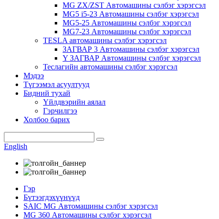
MG ZX/ZST Автомашины сэлбэг хэрэгсэл
MG5 i5-23 Автомашины сэлбэг хэрэгсэл
MG5-25 Автомашины сэлбэг хэрэгсэл
MG7-23 Автомашины сэлбэг хэрэгсэл
TESLA автомашины сэлбэг хэрэгсэл
ЗАГВАР 3 Автомашины сэлбэг хэрэгсэл
Y ЗАГВАР Автомашины сэлбэг хэрэгсэл
Теслагийн автомашины сэлбэг хэрэгсэл
Мэдээ
Түгээмэл асуултууд
Бидний тухай
Үйлдвэрийн аялал
Гэрчилгээ
Холбоо барих
English
Гэр
Бүтээгдэхүүнүүд
SAIC MG Автомашины сэлбэг хэрэгсэл
MG 360 Автомашины сэлбэг хэрэгсэл