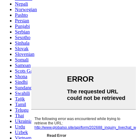
Nepali
Norwegian
Pashto
Persian
Punjabi
Serbian
Sesotho
Sinhala
Slovak
Slovenian
Somali
Samoan
Scots Gaelic
Shona
Sindhi
Sundanese
Swahili
Tajik
Tamil
Telugu
Thai
Ukrainian
Urdu
Uzbek
Vietnamese