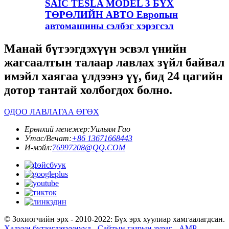
SAIC TESLA MODEL 3 БҮХ
ТӨРӨЛИЙН АВТО Европын
автомашины сэлбэг хэрэгсэл
Манай бүтээгдэхүүн эсвэл үнийн
жагсаалтын талаар лавлах зүйл байвал
имэйл хаягаа үлдээнэ үү, бид 24 цагийн
дотор тантай холбогдох болно.
ОДОО ЛАВЛАГАА ӨГӨХ
Ерөнхий менежер:
Уильям Гао
Утас/Вечат:
+86 13671668443
И-мэйл:
76997208@QQ.COM
© Зохиогчийн эрх - 2010-2022: Бүх эрх хуулиар хамгаалагдсан.
Халуун бүтээгдэхүүнүүд
-
Сайтын газрын зураг
-
AMP