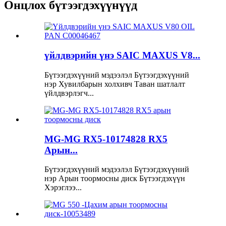
Онцлох бүтээгдэхүүнүүд
үйлдвэрийн үнэ SAIC MAXUS V8...
Бүтээгдэхүүний мэдээлэл Бүтээгдэхүүний
нэр Хувилбарын холхивч Таван шатлалт
үйлдвэрлэгч...
MG-MG RX5-10174828 RX5
Арын...
Бүтээгдэхүүний мэдээлэл Бүтээгдэхүүний
нэр Арын тоормосны диск Бүтээгдэхүүн
Хэрэглээ...