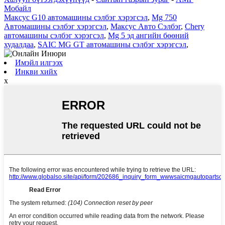
Мобайл
Максус G10 автомашины сэлбэг хэрэгсэл
,
Mg 750
Автомашины сэлбэг хэрэгсэл
,
Максус Авто Сэлбэг
,
Chery
автомашины сэлбэг хэрэгсэл
,
Mg 5 эд ангийн бөөний
худалдаа
,
SAIC MG GT автомашины сэлбэг хэрэгсэл
,
Имэйл илгээх
Инкви хийх
x