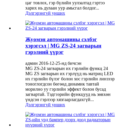
цаг товлох, гэр бүлийн уулзалтад гэртээ
харих нь дулаан уур амьсгал болдог...
Дэлгэрэнгүй унших
Жуомэн автомашины сэлбэг
хэрэгсэл | MG ZS-24 загварын
гэрэлний үүрэг
админ 2016-12-25-нд бичсэн
MG ZS-24 загварын их гэрлийн функц 24
MG ZS загварын их гэрлүүд нь матриц LED
их гэрлийн бүлэг болон хос гэрлийн линзээр
тоноглогдсон бөгөөд динамик тавтай
морилно уу гэрлийн эффект болон бусад
загвартай. Тэдгээрийн функцууд нь зөвхөн
үндсэн гэрлээр хязгаарлагдахгүй...
Дэлгэрэнгүй унших