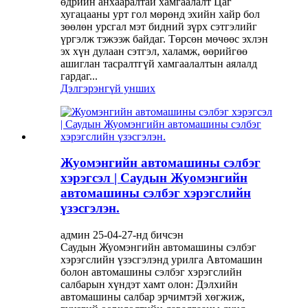
өдрийн анхааралтай хамгаалалт Цаг
хугацааны урт гол мөрөнд эхийн хайр бол
зөөлөн урсгал мэт бидний зүрх сэтгэлийг
үргэлж тэжээж байдаг. Төрсөн мөчөөс эхлэн
эх хүн дулаан сэтгэл, халамж, өөрийгөө
ашиглан тасралтгүй хамгаалалтын аялалд
гардаг...
Дэлгэрэнгүй унших
Жуомэнгийн автомашины сэлбэг
хэрэгсэл | Саудын Жуомэнгийн
автомашины сэлбэг хэрэгслийн
үзэсгэлэн.
админ 25-04-27-нд бичсэн
Саудын Жуомэнгийн автомашины сэлбэг
хэрэгслийн үзэсгэлэнд урилга Автомашин
болон автомашины сэлбэг хэрэгслийн
салбарын хүндэт хамт олон: Дэлхийн
автомашины салбар эрчимтэй хөгжиж,