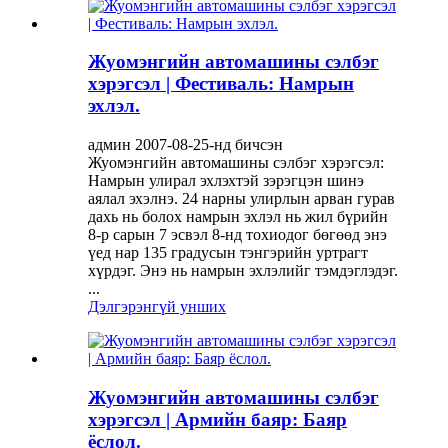
Жуомэнгийн автомашины сэлбэг
хэрэгсэл | Фестиваль: Намрын
эхлэл.
админ 2007-08-25-нд бичсэн
Жуомэнгийн автомашины сэлбэг хэрэгсэл:
Намрын улирал эхлэхтэй зэрэгцэн шинэ
аялал эхэлнэ. 24 нарны улирлын арван гурав
дахь нь болох намрын эхлэл нь жил бүрийн
8-р сарын 7 эсвэл 8-нд тохиодог бөгөөд энэ
үед нар 135 градусын тэнгэрийн уртрагт
хүрдэг. Энэ нь намрын эхлэлийг тэмдэглэдэг.
...
Дэлгэрэнгүй унших
Жуомэнгийн автомашины сэлбэг
хэрэгсэл | Армийн баяр: Баяр
ёслол.