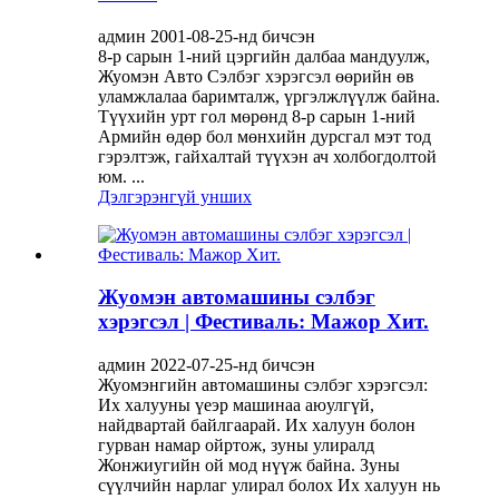
админ 2001-08-25-нд бичсэн
8-р сарын 1-ний цэргийн далбаа мандуулж,
Жуомэн Авто Сэлбэг хэрэгсэл өөрийн өв
уламжлалаа баримталж, үргэлжлүүлж байна.
Түүхийн урт гол мөрөнд 8-р сарын 1-ний
Армийн өдөр бол мөнхийн дурсгал мэт тод
гэрэлтэж, гайхалтай түүхэн ач холбогдолтой
юм. ...
Дэлгэрэнгүй унших
Жуомэн автомашины сэлбэг
хэрэгсэл | Фестиваль: Мажор Хит.
админ 2022-07-25-нд бичсэн
Жуомэнгийн автомашины сэлбэг хэрэгсэл:
Их халууны үеэр машинаа аюулгүй,
найдвартай байлгаарай. Их халуун болон
гурван намар ойртож, зуны улиралд
Жонжиугийн ой мод нүүж байна. Зуны
сүүлчийн нарлаг улирал болох Их халуун нь