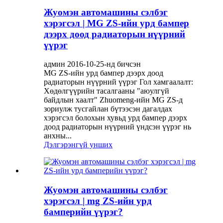
Жуомэн автомашины сэлбэг
хэрэгсэл | MG ZS-ийн урд бампер
дээрх доод радиаторын нүүрний
үүрэг
админ 2016-10-25-нд бичсэн
MG ZS-ийн урд бампер дээрх доод
радиаторын нүүрний үүрэг Гол хамгаалалт:
Хөдөлгүүрийн тасалгааны "аюулгүй
байдлын хаалт" Zhuomeng-ийн MG ZS-д
зориулж тусгайлан бүтээсэн дагалдах
хэрэгсэл болохын хувьд урд бампер дээрх
доод радиаторын нүүрний үндсэн үүрэг нь
анхны...
Дэлгэрэнгүй унших
Жуомэн автомашины сэлбэг
хэрэгсэл | mg ZS-ийн урд
бамперийн үүрэг?