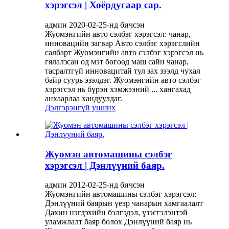
хэрэгсэл | Хоёрдугаар сар.
админ 2020-02-25-нд бичсэн
Жуомэнгийн авто сэлбэг хэрэгсэл: чанар,
инновацийн загвар Авто сэлбэг хэрэгслийн
салбарт Жуомэнгийн авто сэлбэг хэрэгсэл нь
гялалзсан од мэт бөгөөд маш сайн чанар,
тасралтгүй инновацитай тул зах зээлд чухал
байр суурь эзэлдэг. Жуомэнгийн авто сэлбэг
хэрэгсэл нь бүрэн хэмжээний ... хангахад
анхаарлаа хандуулдаг.
Дэлгэрэнгүй унших
Жуомэн автомашины сэлбэг
хэрэгсэл | Дэнлүүний баяр.
админ 2012-02-25-нд бичсэн
Жуомэнгийн автомашины сэлбэг хэрэгсэл:
Дэнлүүний баярын үеэр чанарын хамгаалалт
Дахин нэгдэхийн бэлгэдэл, үзэсгэлэнтэй
уламжлалт баяр болох Дэнлүүний баяр нь