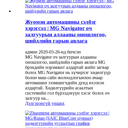
Жуомэн автомашины сэлбэг
хэрэгсэл | MG Navigator оч
залгуурын алдааны оношлогоо,
шийдлийн гарын авлага
админ 2020-03-26-нд бичсэн
MG Navigator оч залгуурын алдааны
оношлогоо, шийдлийн гарын авлага MG
брэндийн нэрэмжит алдартай жийп загвар
болох MG Navigator нь хүчирхэг хөдөлгүүр
болон маш сайн жолоодлогынхоо ачаар
автомашин эзэмшигчдийн дунд ихээхэн
алдартай. Хөдөлгүүрийн асаалтын
системийн гол бүрэлдэхүүн хэсэг болох оч
залгуур нь...
Дэлгэрэнгүй унших