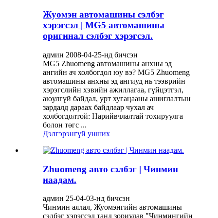
Жуомэн автомашины сэлбэг
хэрэгсэл | MG5 автомашины
оригинал сэлбэг хэрэгсэл.
админ 2008-04-25-нд бичсэн
MG5 Zhuomeng автомашины анхны эд
ангийн ач холбогдол юу вэ? MG5 Zhuomeng
автомашины анхны эд ангиуд нь тээврийн
хэрэгслийн хэвийн ажиллагаа, гүйцэтгэл,
аюулгүй байдал, урт хугацааны ашиглалтын
зардалд дараах байдлаар чухал ач
холбогдолтой: Нарийвчлалтай тохируулга
болон төгс ...
Дэлгэрэнгүй унших
Zhuomeng авто сэлбэг | Чинмин
наадам.
админ 25-04-03-нд бичсэн
Чинмин аялал, Жуомэнгийн автомашины
сэлбэг хэрэгсэл танд зориулав "Чинмингийн