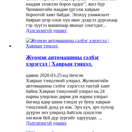
наадам ээлжлэн бороо ордог", жил бүр
Чинмингийн наадам үргэлж хаврын
бороотой хамт байдаг. Энэхүү уламжлалт
баярын үеэр олон хүн өвөг дээдсээ дурсахаар
гэр лүүгээ машинаар явахыг сонгодог...
Дэлгэрэнгүй унших
Жуомэн автомашины сэлбэг
хэрэгсэл | Хаврын тэнцэл.
админ 2020-03-25-нд бичсэн
Хаврын тэнцээний улирал, Жуомэнгийн
автомашины сэлбэг хэрэгсэл тантай хамт
байна Хаврын тэнцээний улирал нь 24
нарны улирлын дөрөв дэх нарны улирал
бөгөөд өдөр шөнө тэнцэх үе буюу хаврын
тэнцээний дунд үе юм. Эрч хүч, эрч хүчээр
дүүрэн энэ улиралд байгаль цэцэглэн
хөгжиж буй дүр зургийг харуулдаг. ...
Дэлгэрэнгүй унших