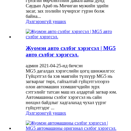
гүнзгий өөрчлөлтийн давалгааны дунд
Саудын Араб нь Мичиган мужийн эдийн
засаг, зах зээлийн хүчирхэг гүрэн болж
байна...
Дэлгэрэнгүй унших
Жуомэн авто сэлбэг хэрэгсэл | MG5
авто сэлбэг хэрэгсэл.
админ 2021-04-25-нд бичсэн
MG5 дагалдах хэрэгслийн цогц шинжилгээ:
Гүйцэтгэл ба хэв маягийн түлхүүр MG5 нь
загварлаг төрх, гайхалтай гүйцэтгэлээрээ
олон автомашин эзэмшигчдийн зүрх
сэтгэлийг татсан маш их алдартай загвар юм.
Автомашины сэлбэг хэрэгсэл нь сайн
нөхцөл байдлыг хадгалахад чухал үүрэг
гүйцэтгэдэг ...
Дэлгэрэнгүй унших