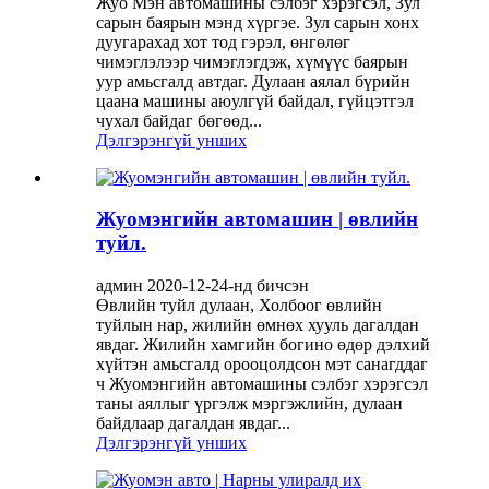
Жуо Мэн автомашины сэлбэг хэрэгсэл, Зул
сарын баярын мэнд хүргэе. Зул сарын хонх
дуугарахад хот тод гэрэл, өнгөлөг
чимэглэлээр чимэглэгдэж, хүмүүс баярын
уур амьсгалд автдаг. Дулаан аялал бүрийн
цаана машины аюулгүй байдал, гүйцэтгэл
чухал байдаг бөгөөд...
Дэлгэрэнгүй унших
Жуомэнгийн автомашин | өвлийн
туйл.
админ 2020-12-24-нд бичсэн
Өвлийн туйл дулаан, Холбоог өвлийн
туйлын нар, жилийн өмнөх хууль дагалдан
явдаг. Жилийн хамгийн богино өдөр дэлхий
хүйтэн амьсгалд орооцолдсон мэт санагддаг
ч Жуомэнгийн автомашины сэлбэг хэрэгсэл
таны аяллыг үргэлж мэргэжлийн, дулаан
байдлаар дагалдан явдаг...
Дэлгэрэнгүй унших