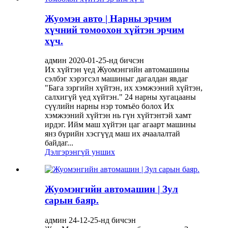
Жуомэн авто | Нарны эрчим
хүчний томоохон хүйтэн эрчим
хүч.
админ 2020-01-25-нд бичсэн
Их хүйтэн үед Жуомэнгийн автомашины
сэлбэг хэрэгсэл машиныг дагалдан явдаг
"Бага зэргийн хүйтэн, их хэмжээний хүйтэн,
салхигүй үед хүйтэн." 24 нарны хугацааны
сүүлийн нарны нэр томъёо болох Их
хэмжээний хүйтэн нь гүн хүйтэнтэй хамт
ирдэг. Ийм маш хүйтэн цаг агаарт машины
янз бүрийн хэсгүүд маш их ачаалалтай
байдаг...
Дэлгэрэнгүй унших
Жуомэнгийн автомашин | Зул
сарын баяр.
админ 24-12-25-нд бичсэн