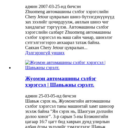
админ 2007-03-25-нд бичсэн
Zhuomeng автомашины сэлбэг хэрэгслийн
Chery Jetour цувралын шинэ бүтээгдэхүүнүүд
зах зээлийг цочирдуулж, аяллын шинэ чиг
хандлагыг тэргүүлэв. Автомашины сэлбэг
хэрэгслийн салбарт Zhuomeng автомашины
сэлбэг хэрэгсэл нь маш сайн чанар, шинэлэг
сэтгэлгээгээрээ анхаарал татаж байна.
Саяхан Chery Jetour цувралын...
Дэлгэрэнгүй унших
Жуомэн автомашины сэлбэг
хэрэгсэл | Шавьжны сэрэлт.
админ 25-03-05-нд бичсэн
Шавьж сэрэх нь, Жуомэнгийн автомашины
сэлбэг хэрэгсэл таны машинтай хамт шинээр
эхэлж байна "Ян сэрэх нь, Шаогуан дэлхийн
долоо хоног". 3-р сарын 5-ны Бээжингийн
цагаар 16:7 цагт бид хаврын дунд улирлын
албан ёсны эхлэлийг тэмдэглэдэг Шавьж