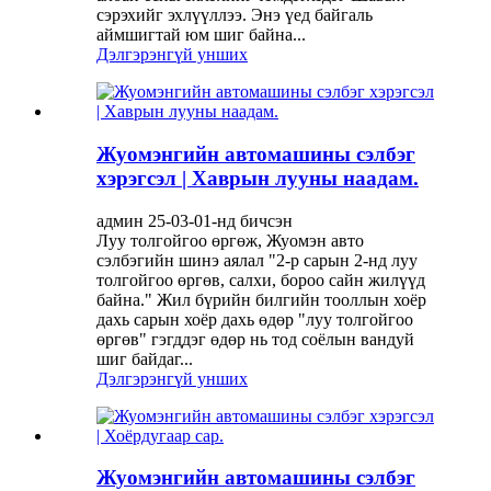
сэрэхийг эхлүүллээ. Энэ үед байгаль
аймшигтай юм шиг байна...
Дэлгэрэнгүй унших
Жуомэнгийн автомашины сэлбэг
хэрэгсэл | Хаврын лууны наадам.
админ 25-03-01-нд бичсэн
Луу толгойгоо өргөж, Жуомэн авто
сэлбэгийн шинэ аялал "2-р сарын 2-нд луу
толгойгоо өргөв, салхи, бороо сайн жилүүд
байна." Жил бүрийн билгийн тооллын хоёр
дахь сарын хоёр дахь өдөр "луу толгойгоо
өргөв" гэгддэг өдөр нь тод соёлын вандуй
шиг байдаг...
Дэлгэрэнгүй унших
Жуомэнгийн автомашины сэлбэг