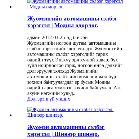
Жуомэнгийн автомашины сэлбэг
хэрэгсэл | Модны өдөрлөг.
админ 2012-03-25-нд бичсэн
Жуомэнгийн ногоон шугам, автомашины
сэлбэг хэрэгслийг шинэчилдэг Жуомэнгийн
автомашины сэлбэг хэрэгслийг тарих
өдрийн түүх Энэхүү эрч хүчтэй хавар, бүх
зүйл нойрноосоо сэрж, ногоон өнгө дэлхийг
дэлгэрүүлж эхлэхэд Жуомэнгийн
автомашины сэлбэгийн компани жил бүр
зохион байгуулагддаг ер бусын Модны
өдрийн арга хэмжээг зохион байгуулав. Аж
ахуйн нэгжийн хувьд...
Дэлгэрэнгүй унших
Жуомэн автомашины сэлбэг
хэрэгсэл | Шинээр шинээр.