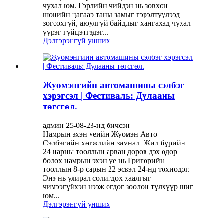
чухал юм. Гэрлийн чийдэн нь зөвхөн
шөнийн цагаар таны замыг гэрэлтүүлээд
зогсохгүй, аюулгүй байдлыг хангахад чухал
үүрэг гүйцэтгэдэг...
Дэлгэрэнгүй унших
Жуомэнгийн автомашины сэлбэг
хэрэгсэл | Фестиваль: Дулааны
төгсгөл.
админ 25-08-23-нд бичсэн
Намрын эхэн үеийн Жуомэн Авто
Сэлбэгийн хөгжлийн замнал. Жил бүрийн
24 нарны тооллын арван дөрөв дэх өдөр
болох намрын эхэн үе нь Григорийн
тооллын 8-р сарын 22 эсвэл 24-нд тохиодог.
Энэ нь улирал солигдох хаалгыг
чимээгүйхэн нээж өгдөг зөөлөн түлхүүр шиг
юм...
Дэлгэрэнгүй унших