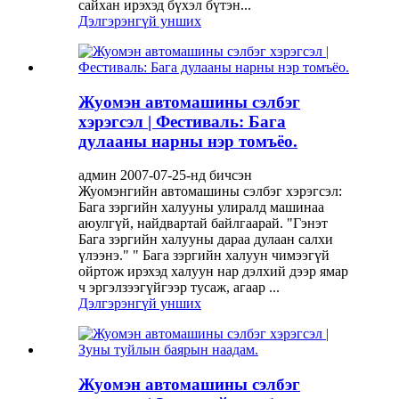
сайхан ирэхэд бүхэл бүтэн...
Дэлгэрэнгүй унших
Жуомэн автомашины сэлбэг
хэрэгсэл | Фестиваль: Бага
дулааны нарны нэр томъёо.
админ 2007-07-25-нд бичсэн
Жуомэнгийн автомашины сэлбэг хэрэгсэл:
Бага зэргийн халууны улиралд машинаа
аюулгүй, найдвартай байлгаарай. "Гэнэт
Бага зэргийн халууны дараа дулаан салхи
үлээнэ." " Бага зэргийн халуун чимээгүй
ойртож ирэхэд халуун нар дэлхий дээр ямар
ч эргэлзээгүйгээр тусаж, агаар ...
Дэлгэрэнгүй унших
Жуомэн автомашины сэлбэг