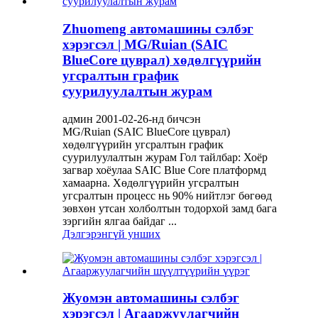
Zhuomeng автомашины сэлбэг
хэрэгсэл | MG/Ruian (SAIC
BlueCore цуврал) хөдөлгүүрийн
угсралтын график
суурилуулалтын журам
админ 2001-02-26-нд бичсэн
MG/Ruian (SAIC BlueCore цуврал)
хөдөлгүүрийн угсралтын график
суурилуулалтын журам Гол тайлбар: Хоёр
загвар хоёулаа SAIC Blue Core платформд
хамаарна. Хөдөлгүүрийн угсралтын
угсралтын процесс нь 90% нийтлэг бөгөөд
зөвхөн утсан холболтын тодорхой замд бага
зэргийн ялгаа байдаг ...
Дэлгэрэнгүй унших
Жуомэн автомашины сэлбэг
хэрэгсэл | Агааржуулагчийн