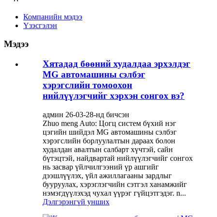
Компанийн мэдээ
Үзэсгэлэн
Мэдээ
Хятадад бөөний худалдаа эрхэлдэг
MG автомашины сэлбэг
хэрэгслийн томоохон
нийлүүлэгчийг хэрхэн сонгох вэ?
админ 26-03-28-нд бичсэн
Zhuo meng Auto: Цогц систем бүхий нэг
цэгийн шийдэл MG автомашины сэлбэг
хэрэгслийн борлуулалтын дараах болон
худалдан авалтын салбарт хүчтэй, сайн
бүтэцтэй, найдвартай нийлүүлэгчийг сонгох
нь засвар үйлчилгээний үр ашгийг
дээшлүүлэх, үйл ажиллагааны зардлыг
бууруулах, хэрэглэгчийн сэтгэл ханамжийг
нэмэгдүүлэхэд чухал үүрэг гүйцэтгэдэг. n...
Дэлгэрэнгүй унших