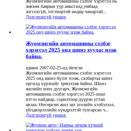
Жуомэнгийн автомашины сэлбэг хэрэгсэл нь
зөвхөн баярын уур амьсгалд умбаад
зогсохгүй, тогтвортой өндөр чанартай...
Дэлгэрэнгүй унших
Жуомэнгийн автомашины сэлбэг
хэрэгсэл 2025 онд шинэ хуудас нээж
байна.
админ 2007-02-25-нд бичсэн
Жуомэнгийн автомашины сэлбэг хэрэгсэл
2025 онд шинэ бүлэг нээж, салбартаа шинэ
оргилд хүрэхийг эрмэлзэж байна. Шинэ
жилийн хонх дуугарч, Жуомэнгийн
автомашины сэлбэг хэрэгсэл 2025 оныг
итгэл найдвар, сорилтоор дүүрэн угтан
авлаа. Өнгөрсөн жил зах зээлийн хэлбэлзэл,
үйлдвэрлэлийн хүндрэлтэй тулгарсан ч...
Дэлгэрэнгүй унших