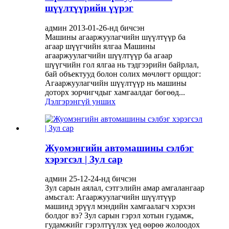
шүүлтүүрийн үүрэг
админ 2013-01-26-нд бичсэн
Машины агааржуулагчийн шүүлтүүр ба
агаар шүүгчийн ялгаа Машины
агааржуулагчийн шүүлтүүр ба агаар
шүүгчийн гол ялгаа нь тэдгээрийн байрлал,
бай объектууд болон солих мөчлөгт оршдог:
Агааржуулагчийн шүүлтүүр нь машины
доторх зорчигчдыг хамгаалдаг бөгөөд...
Дэлгэрэнгүй унших
Жуомэнгийн автомашины сэлбэг
хэрэгсэл | Зул сар
админ 25-12-24-нд бичсэн
Зул сарын аялал, сэтгэлийн амар амгалангаар
амьсгал: Агааржуулагчийн шүүлтүүр
машинд эрүүл мэндийн хамгаалагч хэрхэн
болдог вэ? Зул сарын гэрэл хотын гудамж,
гудамжийг гэрэлтүүлэх үед өөрөө жолоодох