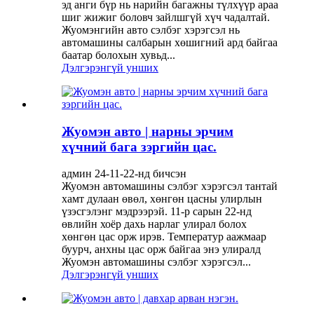
эд анги бүр нь нарийн багажны түлхүүр араа
шиг жижиг боловч зайлшгүй хүч чадалтай.
Жуомэнгийн авто сэлбэг хэрэгсэл нь
автомашины салбарын хөшигний ард байгаа
баатар болохын хувьд...
Дэлгэрэнгүй унших
Жуомэн авто | нарны эрчим
хүчний бага зэргийн цас.
админ 24-11-22-нд бичсэн
Жуомэн автомашины сэлбэг хэрэгсэл тантай
хамт дулаан өвөл, хөнгөн цасны улирлын
үзэсгэлэнг мэдрээрэй. 11-р сарын 22-нд
өвлийн хоёр дахь нарлаг улирал болох
хөнгөн цас орж ирэв. Температур аажмаар
буурч, анхны цас орж байгаа энэ улиралд
Жуомэн автомашины сэлбэг хэрэгсэл...
Дэлгэрэнгүй унших