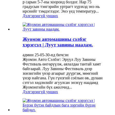
р сарын 5-7-ны хооронд болдог. Нар 75
градусын тэнгэрийн уртрагт хүрэхэд энэ нь
ирснийг тэмдэглэдэг. Энэ үед температур...
Дэлгэрэнгүй унших
Жуомэн автомашины сэлбэг
хэрэгсэл | Луут завины наадам.
админ 25-05-30-нд бичсэн
Жуомэн Авто Сэлбэг: Эрүүл Луу Завины
Фестиваль өнгөрүүлж, аялалдаа тантай хамт
байгаарай. Луу Завины Фестиваль дээр
зонзигийн үнэр агаарыг дүүргэж, мөөгний
үнэр найгана. Гүн гүнзгий соёлын өв, дулаан
сэтгэл хөдлөлийг агуулсан энэхүү наадамд
Жуомэнгийн бүх ажилчид...
Дэлгэрэнгүй унших