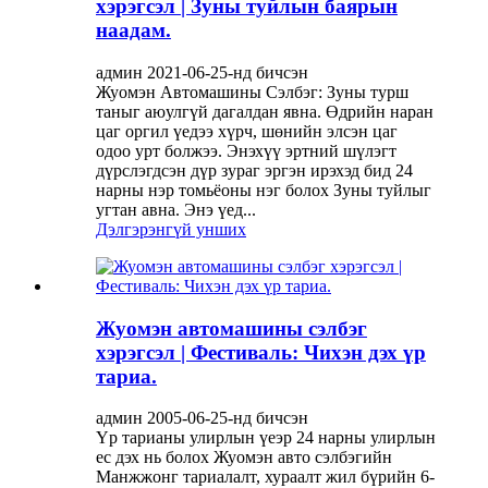
хэрэгсэл | Зуны туйлын баярын
наадам.
админ 2021-06-25-нд бичсэн
Жуомэн Автомашины Сэлбэг: Зуны турш
таныг аюулгүй дагалдан явна. Өдрийн наран
цаг оргил үедээ хүрч, шөнийн элсэн цаг
одоо урт болжээ. Энэхүү эртний шүлэгт
дүрслэгдсэн дүр зураг эргэн ирэхэд бид 24
нарны нэр томьёоны нэг болох Зуны туйлыг
угтан авна. Энэ үед...
Дэлгэрэнгүй унших
Жуомэн автомашины сэлбэг
хэрэгсэл | Фестиваль: Чихэн дэх үр
тариа.
админ 2005-06-25-нд бичсэн
Үр тарианы улирлын үеэр 24 нарны улирлын
ес дэх нь болох Жуомэн авто сэлбэгийн
Манжжонг тариалалт, хураалт жил бүрийн 6-