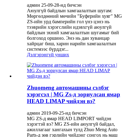
админ 25-09-28-нд бичсэн
Аюулгүй байдлын хамгаалалтын шугам:
Мөргөлдөөний мөчийн "Буферийн хуяг" MG
ZS-ийн урд бамперийн гол үнэ цэнэ нь
тээврийн хэрэгслийн идэвхгүй аюулгүй
байдлын эхний хамгаалалтын шугамыг бий
болгоход оршино. Энэ нь дан хуванцар
хайрцаг биш, харин нарийн хамгаалалтын
системээс бүрддэг...
Дэлгэрэнгүй унших
Zhuomeng автомашины сэлбэг
хэрэгсэл | MG Zs-д зориулсан ямар
HEAD LIMAP чийдэн вэ?
админ 2019-09-25-нд бичсэн
MG ZS-д ямар HEAD LIMPORT чийдэн
хэрэгтэй вэ? MG ZS-ийн аюулгүй байдал,
ажиллагааг хангахын тулд Zhuo Meng Auto
Parts-д зөв гэрлийн чийдэнг сонгох нь маш