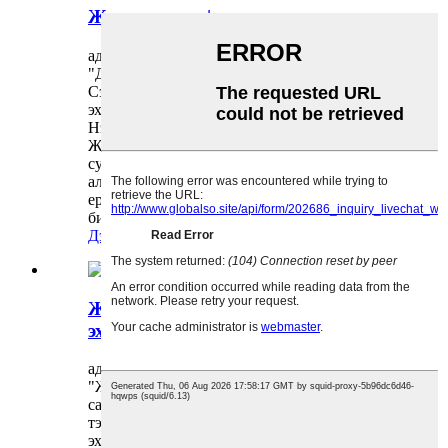
Жуомэн авто | давхар арван нэгэн.
админ 24-11-11-нд бичсэн
"Давхар Арван Нэг Жуомэнгийн Авто
Сэлбэгийн Баяр наадам, шинэ аялал
эхлүүлээрэй" Энэхүү Давхар Арван
Нэгдүгээр Баяр наадмын давалгаанд
Жуомэнгийн Авто Сэлбэг хэрэгсэл нь тод
сувд шиг, автомашин худалдан авагчдын
алсын хараанд гэрэлтэж байна. Автомашины
ертөнцөд дагалдах хэрэгсэл нь хүний ​​
биеийн эрхтэнтэй адил бөгөөд тус бүр...
Дэлгэрэнгүй унших
Жуомэнгийн автомашин | Өвлийн
эхлэл.
админ 24-11-07-нд бичсэн
"Жуомэн машин: Өвлийн эхлэл дагалдаж,
санаа зоволтгүй" Өвлийн эхлэлийг
тэмдэглэдэг нарны нэр томъёо болох өвлийн
эхлэл нь бага зэрэг хүйтэн жавартай хамт