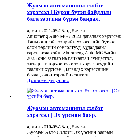
Жуомэн автомашины сэлбэг
хэрэгсэл | Бүрэн бүтэн байдлын
бага зэргийн бүрэн байдал.
админ 2021-05-25-нд бичсэн
Zhuomeng Auto MG5 2023 дагалдах хэрэгсэл:
Таны онцгой тээврийн хэрэгслийг бүтээх
олон төрлийн сонголтууд Худалдаанд
гарснаасаа хойш Zhuomeng Auto MG5-ийн
2023 оны загвар нь гайхалтай гүйцэтгэл,
загварлаг төрхөөрөө олон хэрэглэгчдийн
тааллыг хүртсэн. Дагалдах хэрэгслийн
баялаг, олон төрлийн сонголт...
Дэлгэрэнгүй унших
Жуомэн автомашины сэлбэг
хэрэгсэл | Эх үрсийн баяр.
админ 2010-05-25-нд бичсэн
Жуомэн Авто Сэлбэг: Эх үрсийн баярын