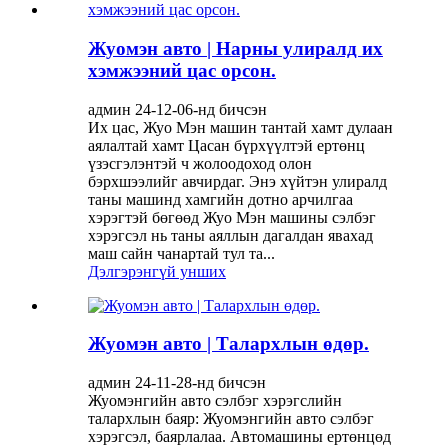
Жуомэн авто | Нарны улиралд их
хэмжээний цас орсон.
админ 24-12-06-нд бичсэн
Их цас, Жуо Мэн машин тантай хамт дулаан
аялалтай хамт Цасан бүрхүүлтэй ертөнц
үзэсгэлэнтэй ч жолоодоход олон
бэрхшээлийг авчирдаг. Энэ хүйтэн улиралд
таны машинд хамгийн дотно арчилгаа
хэрэгтэй бөгөөд Жуо Мэн машины сэлбэг
хэрэгсэл нь таны аяллын дагалдан явахад
маш сайн чанартай тул та...
Дэлгэрэнгүй унших
Жуомэн авто | Талархлын өдөр.
админ 24-11-28-нд бичсэн
Жуомэнгийн авто сэлбэг хэрэгслийн
талархлын баяр: Жуомэнгийн авто сэлбэг
хэрэгсэл, баярлалаа. Автомашины ертөнцөд