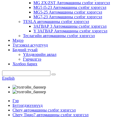
MG ZX/ZST Автомашины сэлбэг хэрэгсэл
MG5 i5-23 Автомашины сэлбэг хэрэгсэл
MG5-25 Автомашины сэлбэг хэрэгсэл
MG7-23 Автомашины сэлбэг хэрэгсэл
TESLA автомашины сэлбэг хэрэгсэл
ЗАГВАР 3 Автомашины сэлбэг хэрэгсэл
Y ЗАГВАР Автомашины сэлбэг хэрэгсэл
Теслагийн автомашины сэлбэг хэрэгсэл
Мэдээ
Түгээмэл асуултууд
Бидний тухай
Үйлдвэрийн аялал
Гэрчилгээ
Холбоо барих
English
Гэр
Бүтээгдэхүүнүүд
Chery автомашины сэлбэг хэрэгсэл
Chery Tiggo7 автомашины сэлбэг хэрэгсэл