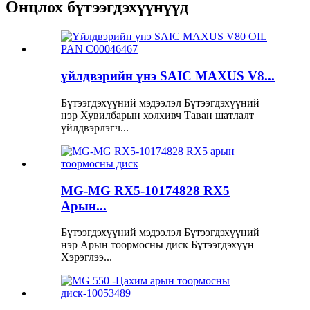
Онцлох бүтээгдэхүүнүүд
үйлдвэрийн үнэ SAIC MAXUS V8...
Бүтээгдэхүүний мэдээлэл Бүтээгдэхүүний
нэр Хувилбарын холхивч Таван шатлалт
үйлдвэрлэгч...
MG-MG RX5-10174828 RX5
Арын...
Бүтээгдэхүүний мэдээлэл Бүтээгдэхүүний
нэр Арын тоормосны диск Бүтээгдэхүүн
Хэрэглээ...