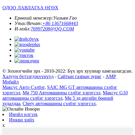
ОДОО ЛАВЛАГАА ӨГӨХ
Ерөнхий менежер:
Уильям Гао
Утас/Вечат:
+86 13671668443
И-мэйл:
76997208@QQ.COM
© Зохиогчийн эрх - 2010-2022: Бүх эрх хуулиар хамгаалагдсан.
Халуун бүтээгдэхүүнүүд
-
Сайтын газрын зураг
-
AMP
Мобайл
Максус Авто Сэлбэг
,
SAIC MG GT автомашины сэлбэг
хэрэгсэл
,
Mg 750 Автомашины сэлбэг хэрэгсэл
,
Максус G10
автомашины сэлбэг хэрэгсэл
,
Mg 5 эд ангийн бөөний
худалдаа
,
Chery автомашины сэлбэг хэрэгсэл
,
Имэйл илгээх
Инкви хийх
x