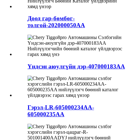
Доод гар-бөмбөг-
толгой-202000050AA
Үндсэн аюулгүйн дэр-407000183AA
Гэрэл-LR-605000234AA-
605000235AA