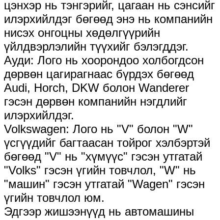
цэнхэр нь тэнгэрийг, цагаан нь сэнсийг
илэрхийлдэг бөгөөд энэ нь компанийн
нисэх онгоцны хөдөлгүүрийн
үйлдвэрлэлийн түүхийг бэлэгддэг.
Ауди: Лого нь хоорондоо холбогдсон
дөрвөн цагирагнаас бүрдэх бөгөөд
Audi, Horch, DKW болон Wanderer
гэсэн дөрвөн компанийн нэгдлийг
илэрхийлдэг.
Volkswagen: Лого нь "V" болон "W"
үсгүүдийг багтаасан тойрог хэлбэртэй
бөгөөд "V" нь "хүмүүс" гэсэн утгатай
"Volks" гэсэн үгийн товчлол, "W" нь
"машин" гэсэн утгатай "Wagen" гэсэн
үгийн товчлол юм.
Эдгээр жишээнүүд нь автомашины