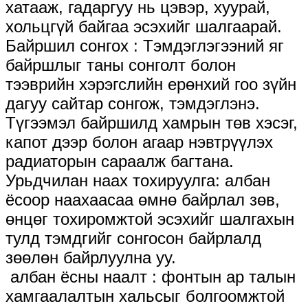
хатааж, гадаргуу нь цэвэр, хуурай,
хольцгүй байгаа эсэхийг шалгаарай.
Байршил сонгох ​: Тэмдэглэгээний яг
байршлыг таны сонголт болон
тээврийн хэрэгслийн ерөнхий гоо зүйн
дагуу сайтар сонгож, тэмдэглэнэ.
Түгээмэл байршилд хамрын төв хэсэг,
капот дээр болон агаар нэвтрүүлэх
радиаторын сараалж багтана.
Урьдчилан наах тохируулга: албан
ёсоор наахаасаа өмнө байрлал зөв,
өнцөг тохиромжтой эсэхийг шалгахын
тулд тэмдгийг сонгосон байрлалд
зөөлөн байрлуулна уу.
​ албан ёсны наалт ​: фонтын ар талын
хамгаалалтын хальсыг болгоомжтой