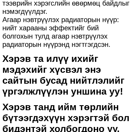
тээврийн хэрэгслийн өвөрмөц байдлыг
нэмэгдүүлдэг.
Агаар нэвтрүүлэх радиаторын нүүр:
нийт харааны эффектийг бий
болгохын тулд агаар нэвтрүүлэх
радиаторын нүүрэнд нэгтгэгдсэн.
Хэрэв та илүү ихийг
мэдэхийг хүсвэл энэ
сайтын бусад нийтлэлийг
үргэлжлүүлэн уншина уу!
Хэрэв танд ийм төрлийн
бүтээгдэхүүн хэрэгтэй бол
бидэнтэй холбогдоно уу.