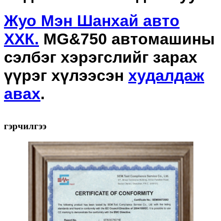
Жуо Мэн Шанхай авто
ХХК.
MG&750 автомашины
сэлбэг хэрэгслийг зарах
үүрэг хүлээсэн
худалдаж
авах
.
гэрчилгээ