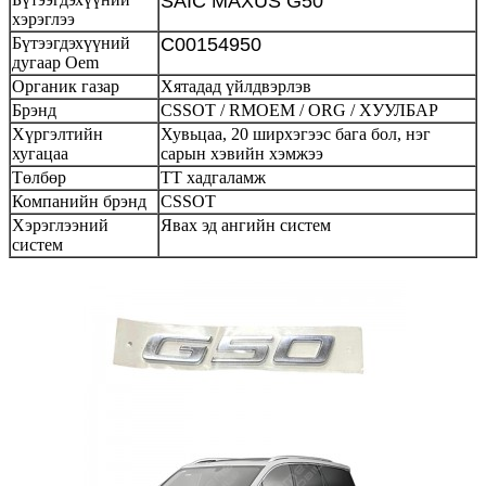
SAIC MAXUS G50
хэрэглээ
Бүтээгдэхүүний
C00154950
дугаар Oem
Органик газар
Хятадад үйлдвэрлэв
Брэнд
CSSOT / RMOEM / ORG / ХУУЛБАР
Хүргэлтийн
Хувьцаа, 20 ширхэгээс бага бол, нэг
хугацаа
сарын хэвийн хэмжээ
Төлбөр
ТТ хадгаламж
Компанийн брэнд
CSSOT
Хэрэглээний
Явах эд ангийн систем
систем