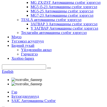
MG ZX/ZST Автомашины сэлбэг хэрэгсэл
MG5 i5-23 Автомашины сэлбэг хэрэгсэл
MG5-25 Автомашины сэлбэг хэрэгсэл
MG7-23 Автомашины сэлбэг хэрэгсэл
TESLA автомашины сэлбэг хэрэгсэл
ЗАГВАР 3 Автомашины сэлбэг хэрэгсэл
Y ЗАГВАР Автомашины сэлбэг хэрэгсэл
Теслагийн автомашины сэлбэг хэрэгсэл
Мэдээ
Түгээмэл асуултууд
Бидний тухай
Үйлдвэрийн аялал
Гэрчилгээ
Холбоо барих
English
Гэр
Бүтээгдэхүүнүүд
SAIC Автомашины Сэлбэг