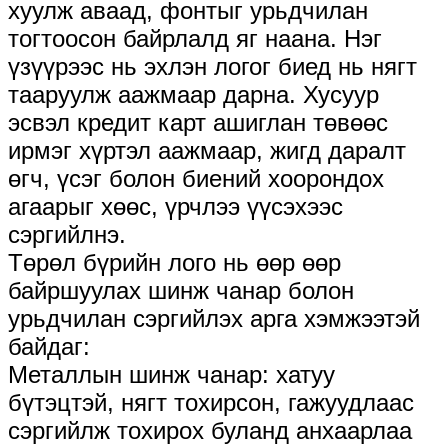
хуулж аваад, фонтыг урьдчилан
тогтоосон байрлалд яг наана. Нэг
үзүүрээс нь эхлэн логог биед нь нягт
тааруулж аажмаар дарна. Хусуур
эсвэл кредит карт ашиглан төвөөс
ирмэг хүртэл аажмаар, жигд даралт
өгч, үсэг болон биений хоорондох
агаарыг хөөс, үрчлээ үүсэхээс
сэргийлнэ.
Төрөл бүрийн лого нь өөр өөр
байршуулах шинж чанар болон
урьдчилан сэргийлэх арга хэмжээтэй
байдаг:
Металлын шинж чанар: хатуу
бүтэцтэй, нягт тохирсон, гажуудлаас
сэргийлж тохирох буланд анхаарлаа