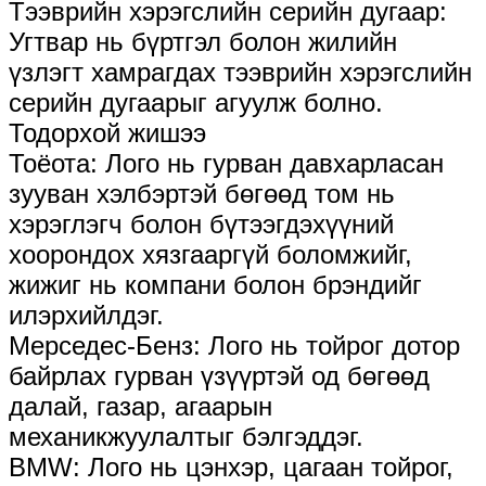
Тээврийн хэрэгслийн серийн дугаар:
Угтвар нь бүртгэл болон жилийн
үзлэгт хамрагдах тээврийн хэрэгслийн
серийн дугаарыг агуулж болно.
Тодорхой жишээ
Тоёота: Лого нь гурван давхарласан
зууван хэлбэртэй бөгөөд том нь
хэрэглэгч болон бүтээгдэхүүний
хоорондох хязгааргүй боломжийг,
жижиг нь компани болон брэндийг
илэрхийлдэг.
Мерседес-Бенз: Лого нь тойрог дотор
байрлах гурван үзүүртэй од бөгөөд
далай, газар, агаарын
механикжуулалтыг бэлгэддэг.
BMW: Лого нь цэнхэр, цагаан тойрог,