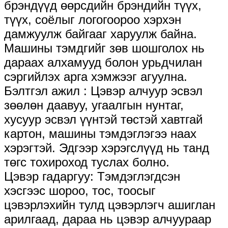
брэндүүд өөрсдийн брэндийн түүх,
түүх, соёлыг логогоороо хэрхэн
дамжуулж байгааг харуулж байна.
Машины тэмдгийг зөв шошголох нь
дараах алхамууд болон урьдчилан
сэргийлэх арга хэмжээг агуулна.
Бэлтгэл ажил ​: Цэвэр алчуур эсвэл
зөөлөн даавуу, угаалгын нунтаг,
хусуур эсвэл үүнтэй төстэй хавтгай
картон, машины тэмдэглэгээ наах
хэрэгтэй. Эдгээр хэрэгслүүд нь танд
төгс тохироход туслах болно.
Цэвэр гадаргуу: Тэмдэглэгдсэн
хэсгээс шороо, тос, тоосыг
цэвэрлэхийн тулд цэвэрлэгч ашиглан
арилгаад, дараа нь цэвэр алчуураар