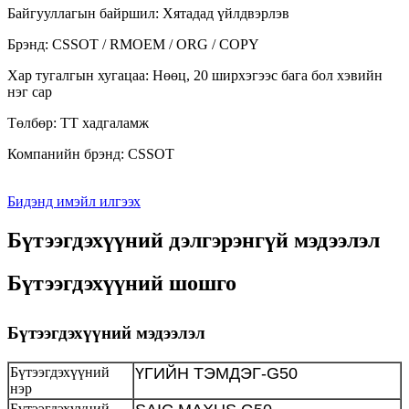
Байгууллагын байршил: Хятадад үйлдвэрлэв
Брэнд: CSSOT / RMOEM / ORG / COPY
Хар тугалгын хугацаа: Нөөц, 20 ширхэгээс бага бол хэвийн
нэг сар
Төлбөр: TT хадгаламж
Компанийн брэнд: CSSOT
Бидэнд имэйл илгээх
Бүтээгдэхүүний дэлгэрэнгүй мэдээлэл
Бүтээгдэхүүний шошго
Бүтээгдэхүүний мэдээлэл
Бүтээгдэхүүний
ҮГИЙН ТЭМДЭГ-G50
нэр
Бүтээгдэхүүний