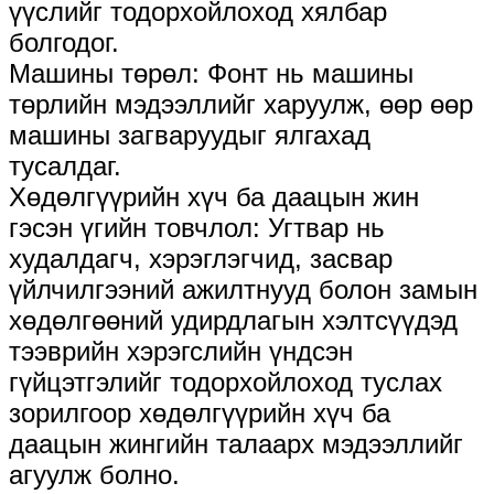
үүслийг тодорхойлоход хялбар
болгодог.
Машины төрөл: Фонт нь машины
төрлийн мэдээллийг харуулж, өөр өөр
машины загваруудыг ялгахад
тусалдаг.
Хөдөлгүүрийн хүч ба даацын жин
гэсэн үгийн товчлол: Угтвар нь
худалдагч, хэрэглэгчид, засвар
үйлчилгээний ажилтнууд болон замын
хөдөлгөөний удирдлагын хэлтсүүдэд
тээврийн хэрэгслийн үндсэн
гүйцэтгэлийг тодорхойлоход туслах
зорилгоор хөдөлгүүрийн хүч ба
даацын жингийн талаарх мэдээллийг
агуулж болно.