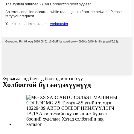
Зурвасаа энд бичээд бидэнд илгээнэ үү
Холбоотой бүтээгдэхүүнүүд