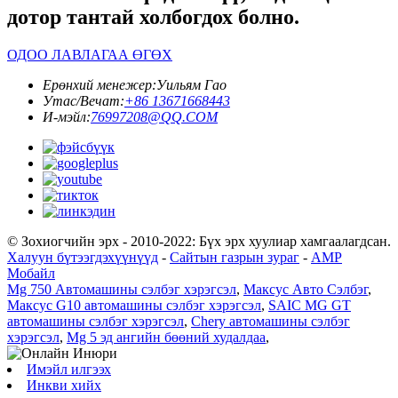
дотор тантай холбогдох болно.
ОДОО ЛАВЛАГАА ӨГӨХ
Ерөнхий менежер:
Уильям Гао
Утас/Вечат:
+86 13671668443
И-мэйл:
76997208@QQ.COM
© Зохиогчийн эрх - 2010-2022: Бүх эрх хуулиар хамгаалагдсан.
Халуун бүтээгдэхүүнүүд
-
Сайтын газрын зураг
-
AMP
Мобайл
Mg 750 Автомашины сэлбэг хэрэгсэл
,
Максус Авто Сэлбэг
,
Максус G10 автомашины сэлбэг хэрэгсэл
,
SAIC MG GT
автомашины сэлбэг хэрэгсэл
,
Chery автомашины сэлбэг
хэрэгсэл
,
Mg 5 эд ангийн бөөний худалдаа
,
Имэйл илгээх
Инкви хийх