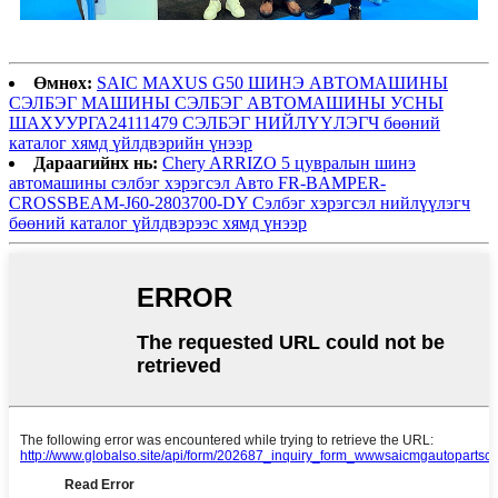
Өмнөх:
SAIC MAXUS G50 ШИНЭ АВТОМАШИНЫ
СЭЛБЭГ МАШИНЫ СЭЛБЭГ АВТОМАШИНЫ УСНЫ
ШАХУУРГА24111479 СЭЛБЭГ НИЙЛҮҮЛЭГЧ бөөний
каталог хямд үйлдвэрийн үнээр
Дараагийнх нь:
Chery ARRIZO 5 цувралын шинэ
автомашины сэлбэг хэрэгсэл Авто FR-BAMPER-
CROSSBEAM-J60-2803700-DY Сэлбэг хэрэгсэл нийлүүлэгч
бөөний каталог үйлдвэрээс хямд үнээр