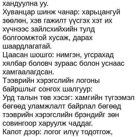
хандуулна уу.
Хуванцар шинж чанар: харьцангуй
зөөлөн, хэв гажилт үүсгэх хэт их
хүчнээс зайлсхийхийн тулд
болгоомжтой хусаж, дарах
шаардлагатай.
Цаасан шошго: нимгэн, угсрахад
хялбар боловч зураас болон уснаас
хамгаалагдсан.
Тээврийн хэрэгслийн логоны
байршлыг сонгох шалгуур:
Урд талын төв хэсэг: хамгийн түгээмэл
бөгөөд уламжлалт байрлал бөгөөд
тээврийн хэрэгслийн брэндийг зөн
совингоор харуулж чаддаг.
‌Капот дээр: логог илүү тодотгож,