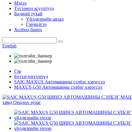
Мэдээ
Түгээмэл асуултууд
Бидний тухай
Үйлдвэрийн аялал
Гэрчилгээ
Холбоо барих
English
Гэр
Бүтээгдэхүүнүүд
SAIC MAXUS Автомашины сэлбэг хэрэгсэл
MAXUS G50 Автомашины сэлбэг хэрэгсэл