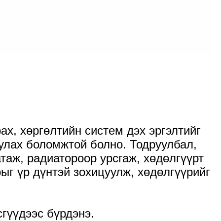
х, хөргөлтийн систем дэх эргэлтийг
улах боломжтой болно. Тодруулбал,
таж, радиатороор урсгаж, хөдөлгүүрт
ыг үр дүнтэй зохицуулж, хөдөлгүүрийг
гүүдээс бүрдэнэ.