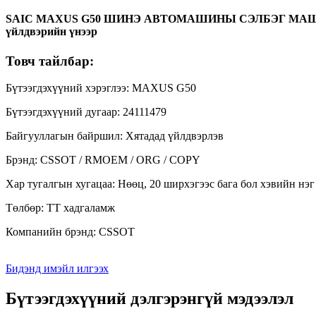
SAIC MAXUS G50 ШИНЭ АВТОМАШИНЫ СЭЛБЭГ МАШИ
үйлдвэрийн үнээр
Товч тайлбар:
Бүтээгдэхүүний хэрэглээ: MAXUS G50
Бүтээгдэхүүний дугаар: 24111479
Байгууллагын байршил: Хятадад үйлдвэрлэв
Брэнд: CSSOT / RMOEM / ORG / COPY
Хар тугалгын хугацаа: Нөөц, 20 ширхэгээс бага бол хэвийн нэг
Төлбөр: TT хадгаламж
Компанийн брэнд: CSSOT
Бидэнд имэйл илгээх
Бүтээгдэхүүний дэлгэрэнгүй мэдээлэл