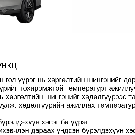
ункц
гол үүрэг нь хөргөлтийн шингэнийг дара
үүрийг тохиромжтой температурт ажиллу
 хөргөлтийн шингэнийг хөдөлгүүрээс та
улж, хөдөлгүүрийн ажиллах температур
рэлдэхүүн хэсэг ба үүрэг
хэвчлэн дараах үндсэн бүрэлдэхүүн хэс