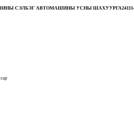
НЫ СЭЛБЭГ АВТОМАШИНЫ УСНЫ ШАХУУРГА24111479 С
 сар