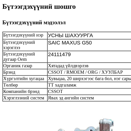
Бүтээгдэхүүний шошго
Бүтээгдэхүүний мэдээлэл
Бүтээгдэхүүний нэр
УСНЫ ШАХУУРГА
Бүтээгдэхүүний
SAIC MAXUS G50
хэрэглээ
Бүтээгдэхүүний
24111479
дугаар Oem
Органик газар
Хятадад үйлдвэрлэв
Брэнд
CSSOT / RMOEM / ORG / ХУУЛБАР
Хүргэлтийн хугацаа
Хувьцаа, 20 ширхэгээс бага бол, нэг са
Төлбөр
ТТ хадгаламж
Компанийн брэнд
CSSOT
Хэрэглээний систем
Явах эд ангийн систем