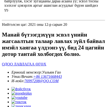
байрлуулж, хэсэг хугацааны дараа асаана уу; эсвэл тосны
хэлхээг цэвэрлэх аргыг ашиглан асуудлыг бүрэн шийднэ
үү.
Нийтэлсэн цаг: 2021 оны 12-р сарын 20
Манай бүтээгдэхүүн эсвэл үнийн
жагсаалтын талаар лавлах зүйл байвал
имэйл хаягаа үлдээнэ үү, бид 24 цагийн
дотор тантай холбогдох болно.
ОДОО ЛАВЛАГАА ӨГӨХ
Ерөнхий менежер:
Уильям Гао
Утас/Вечат:
+86 13671668443
И-мэйл:
76997208@QQ.COM