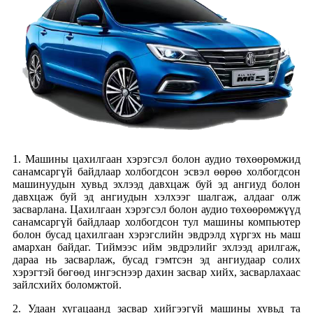
1. Машины цахилгаан хэрэгсэл болон аудио төхөөрөмжид
санамсаргүй байдлаар холбогдсон эсвэл өөрөө холбогдсон
машинуудын хувьд эхлээд давхцаж буй эд ангиуд болон
давхцаж буй эд ангиудын хэлхээг шалгаж, алдааг олж
засварлана. Цахилгаан хэрэгсэл болон аудио төхөөрөмжүүд
санамсаргүй байдлаар холбогдсон тул машины компьютер
болон бусад цахилгаан хэрэгслийн эвдрэлд хүргэх нь маш
амархан байдаг. Тиймээс ийм эвдрэлийг эхлээд арилгаж,
дараа нь засварлаж, бусад гэмтсэн эд ангиудаар солих
хэрэгтэй бөгөөд ингэснээр дахин засвар хийх, засварлахаас
зайлсхийх боломжтой.
2. Удаан хугацаанд засвар хийгээгүй машины хувьд та