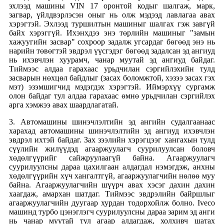
эхлээд машины VIN 17 оронтой кодыг шалгаж, марк,
загвар, үйлдвэрлэсэн оныг нь олж мэдээд лавлагаа авах
хэрэгтэй. Эхлээд туршилтын машиныг шалгах гэж завгүй
байх хэрэггүй. Ихэнхдээ энэ төрлийн машиныг "замын
хажуугийн засвар" сохроор задалж угсардаг бөгөөд энэ нь
нарийн төвөгтэй эвдрэл үүсгэдэг бөгөөд задалсан эд ангиуд
нь ихэвчлэн хуурамч, чанар муутай эд ангиуд байдаг.
Тиймээс алдаа гарахаас урьдчилан сэргийлэхийн тулд
засварын нөхцөл байдлыг (засах боломжтой, хэзээ засах гэх
мэт) эзэмшигчид мэдэгдэх хэрэгтэй. Иймэрхүү сургамж
олон байдаг тул алдаа гарахаас өмнө урьдчилан сэргийлэх
арга хэмжээ авах шаардлагатай.
3. Автомашины шинэчлэлтийн эд ангийн судалгаанаас
харахад автомашины шинэчлэлтийн эд ангиуд ихэвчлэн
эвдрэл ихтэй байдаг. Зах зээлийн хэрэгцээг хангахын тулд
сүүлийн жилүүдэд агааржуулагч суурилуулсан боловч
хөдөлгүүрийг сайжруулаагүй байна. Агааржуулагч
суурилуулсны дараа цахилгаан алдагдал нэмэгдэж, анхны
хөдөлгүүрийн хүч хангалтгүй, агааржуулагчийн нөлөө муу
байна. Агааржуулагчийн шүүрч авах хэсэг дахин дахин
хаагдаж, амархан шатдаг. Тиймээс эвдрэлийн байршлыг
агааржуулагчийн дуугаар хурдан тодорхойлж болно. Iveco
машинд турбо цэнэглэгч суурилуулсны дараа зарим эд анги
нь чанар муутай тул агаар алдагдаж, холхивч шатах