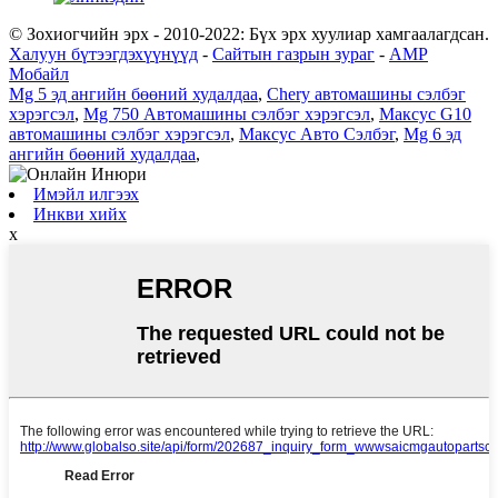
© Зохиогчийн эрх - 2010-2022: Бүх эрх хуулиар хамгаалагдсан.
Халуун бүтээгдэхүүнүүд
-
Сайтын газрын зураг
-
AMP
Мобайл
Mg 5 эд ангийн бөөний худалдаа
,
Chery автомашины сэлбэг
хэрэгсэл
,
Mg 750 Автомашины сэлбэг хэрэгсэл
,
Максус G10
автомашины сэлбэг хэрэгсэл
,
Максус Авто Сэлбэг
,
Mg 6 эд
ангийн бөөний худалдаа
,
Имэйл илгээх
Инкви хийх
x