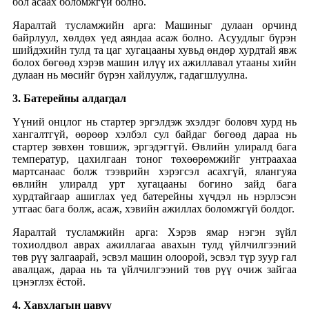
бол асаах боломжгүй болно.
Яаралтай тусламжийн арга: Машиныг дулаан орчинд
байрлуул, хөлдөх үед аяндаа асаж болно. Асуудлыг бүрэн
шийдэхийн тулд та цаг хугацааны хувьд өндөр хурдтай явж
болох бөгөөд хэрэв машин илүү их ажиллавал утааны хийн
дулаан нь мөсийг бүрэн хайлуулж, гадагшлуулна.
3. Батерейны алдагдал
Үүний онцлог нь стартер эргэлдэж эхэлдэг боловч хурд нь
хангалтгүй, өөрөөр хэлбэл сул байдаг бөгөөд дараа нь
стартер зөвхөн товшиж, эргэдэггүй. Өвлийн улиралд бага
температур, цахилгаан тоног төхөөрөмжийг унтраахаа
мартсанаас болж тээврийн хэрэгсэл асахгүй, ялангуяа
өвлийн улиралд урт хугацааны богино зайд бага
хурдтайгаар ашиглах үед батерейны хүчдэл нь нэрлэсэн
утгаас бага болж, асаж, хэвийн ажиллах боломжгүй болдог.
Яаралтай тусламжийн арга: Хэрэв ямар нэгэн зүйл
тохиолдвол аврах ажиллагаа авахын тулд үйлчилгээний
төв рүү залгаарай, эсвэл машин олоорой, эсвэл түр зуур гал
авалцаж, дараа нь та үйлчилгээний төв рүү очиж зайгаа
цэнэглэх ёстой.
4. Хавхлагын цавуу