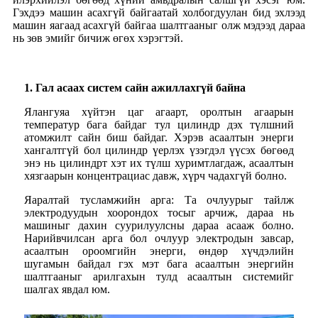
Гэхдээ машин асахгүй байгаатай холбогдуулан бид эхлээд
машин яагаад асахгүй байгаа шалтгааныг олж мэдээд дараа
нь зөв эмийг бичиж өгөх хэрэгтэй.
1. Гал асаах систем сайн ажиллахгүй байна
Ялангуяа хүйтэн цаг агаарт, оролтын агаарын
температур бага байдаг тул цилиндр дэх түлшний
атомжилт сайн биш байдаг. Хэрэв асаалтын энерги
хангалтгүй бол цилиндр үерлэх үзэгдэл үүсэх бөгөөд
энэ нь цилиндрт хэт их түлш хуримтлагдаж, асаалтын
хязгаарын концентрациас давж, хүрч чадахгүй болно.
Яаралтай тусламжийн арга: Та очлуурыг тайлж
электродуудын хоорондох тосыг арчиж, дараа нь
машиныг дахин суурилуулсны дараа асааж болно.
Нарийвчилсан арга бол очлуур электродын завсар,
асаалтын ороомгийн энерги, өндөр хүчдэлийн
шугамын байдал гэх мэт бага асаалтын энергийн
шалтгааныг арилгахын тулд асаалтын системийг
шалгах явдал юм.