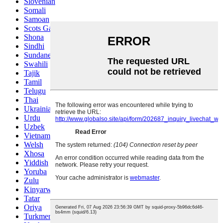
Slovenian
Somali
Samoan
Scots Gaelic
Shona
Sindhi
Sundanese
Swahili
Tajik
Tamil
Telugu
Thai
Ukrainian
Urdu
Uzbek
Vietnamese
Welsh
Xhosa
Yiddish
Yoruba
Zulu
Kinyarwanda
Tatar
Oriya
Turkmen