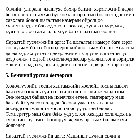
Өвлийн улиралд, ялангуяа бохир бензин хэрэглэсний дараа
бензин дэх шатамхай бус бохь нь оролтын болон яндангийн
хавхлага болон шаталтын камерын ойролцоо
хуримтлагддаг бөгөөд энэ нь асаахад хүндрэл учруулж,
хүйтэн өглөө гал авалцахгүй байх шалтгаан болдог.
Яаралтай тусламжийн арга: Та шаталтын камерт бага зэрэг
тос дусааж болох бөгөөд ерөнхийдөө асааж болно. Асаасны
дараа задлахгүйгээр цэвэрлэхийн тулд үйлчилгээний цэг
дээр очиж, ноцтой тохиолдолд засвар үйлчилгээнд зориулж
машиныг задалж, цилиндрийн толгойг цэвэрлэх хэрэгтэй.
5. Бензиний урсгал бөглөрсөн
Хөдөлгүүрийн тосны хангамжийн хоолойд тосны даралт
байхгүй байх нь гүйцэтгэлийн онцлог шинж чанар юм.
Энэ нөхцөл байдал нь ихэвчлэн өглөө, температур маш
бага байх үед тохиолддог бөгөөд удаан хугацааны
бохирдсон түлшний хоолойноос үүдэлтэй байдаг.
Температур маш бага байх үед ус, хог хаягдал холилдох нь
түлшний шугамыг бөглөрүүлж, улмаар асаах боломжгүй
болгодог.
Яаралтай тусламжийн арга: Машиныг дулаан орчинд