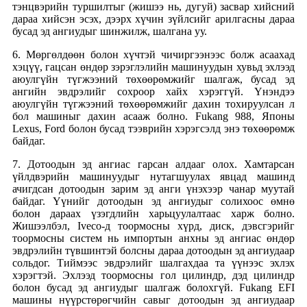
тэнцвэрийн туршилтыг (жишээ нь, дугуй) засвар хийсний
дараа хийсэн эсэх, дээрх хүчин зүйлсийг арилгасны дараа
бусад эд ангиудыг шинжилж, шалгана уу.
6. Мөргөлдөөн болон хүчтэй чичиргээнээс болж асаахад
хэцүү, гацсан өндөр зэрэглэлийн машинуудын хувьд эхлээд
аюулгүйн түгжээний төхөөрөмжийг шалгаж, бусад эд
ангийн эвдрэлийг сохроор хайх хэрэггүй. Үнэндээ
аюулгүйн түгжээний төхөөрөмжийг дахин тохируулсан л
бол машиныг дахин асааж болно. Fukang 988, Японы
Lexus, Ford болон бусад тээврийн хэрэгсэлд энэ төхөөрөмж
байдаг.
7. Дотоодын эд ангиас гарсан алдааг олох. Хамтарсан
үйлдвэрийн машинуудыг нутагшуулах явцад машинд
ачигдсан дотоодын зарим эд анги үнэхээр чанар муутай
байдаг. Үүнийг дотоодын эд ангиудыг солихоос өмнө
болон дараах үзэгдлийн харьцуулалтаас харж болно.
Жишээлбэл, Iveco-д тоормосны хүрд, диск, дэвсгэрийг
тоормосны систем нь импортын анхны эд ангиас өндөр
эвдрэлийн түвшинтэй болсны дараа дотоодын эд ангиудаар
сольдог. Тиймээс эвдрэлийг шалгахдаа та үүнээс эхлэх
хэрэгтэй. Эхлээд тоормосны гол цилиндр, дэд цилиндр
болон бусад эд ангиудыг шалгаж болохгүй. Fukang EFI
машины нүүрстөрөгчийн савыг дотоодын эд ангиудаар