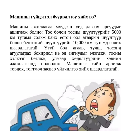
Машины гүйцэтгэл буурвал юу хийх вэ?
Машины ажиллагаа муудсан үед дараах аргуудыг
ашиглаж болно: Тос болон тосны шүүлтүүрийг 5000
км тутамд сольж байх ёстой бол агаарын шүүлтүүр
болон бензиний шүүлтүүрийг 10,000 км тутамд солих
шаардлагатай. Үгүй бол агаар, түлш, тосонд
агуулагдах бохирдол нь эд ангиудыг элэгдэж, тосны
хэлхээг бөглөж, улмаар хөдөлгүүрийн хэвийн
ажиллагаанд нөлөөлнө. Машиныг сайн арчилж
тордох, тогтмол засвар үйлчилгээ хийх шаардлагатай.