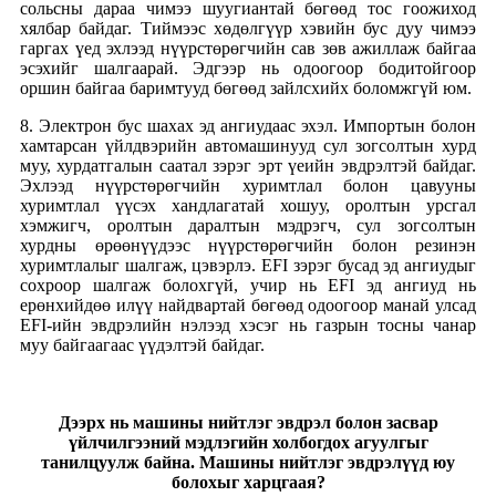
сольсны дараа чимээ шуугиантай бөгөөд тос гоожиход
хялбар байдаг. Тиймээс хөдөлгүүр хэвийн бус дуу чимээ
гаргах үед эхлээд нүүрстөрөгчийн сав зөв ажиллаж байгаа
эсэхийг шалгаарай. Эдгээр нь одоогоор бодитойгоор
оршин байгаа баримтууд бөгөөд зайлсхийх боломжгүй юм.
8. Электрон бус шахах эд ангиудаас эхэл. Импортын болон
хамтарсан үйлдвэрийн автомашинууд сул зогсолтын хурд
муу, хурдатгалын саатал зэрэг эрт үеийн эвдрэлтэй байдаг.
Эхлээд нүүрстөрөгчийн хуримтлал болон цавууны
хуримтлал үүсэх хандлагатай хошуу, оролтын урсгал
хэмжигч, оролтын даралтын мэдрэгч, сул зогсолтын
хурдны өрөөнүүдээс нүүрстөрөгчийн болон резинэн
хуримтлалыг шалгаж, цэвэрлэ. EFI зэрэг бусад эд ангиудыг
сохроор шалгаж болохгүй, учир нь EFI эд ангиуд нь
ерөнхийдөө илүү найдвартай бөгөөд одоогоор манай улсад
EFI-ийн эвдрэлийн нэлээд хэсэг нь газрын тосны чанар
муу байгаагаас үүдэлтэй байдаг.
Дээрх нь машины нийтлэг эвдрэл болон засвар
үйлчилгээний мэдлэгийн холбогдох агуулгыг
танилцуулж байна. Машины нийтлэг эвдрэлүүд юу
болохыг харцгаая?