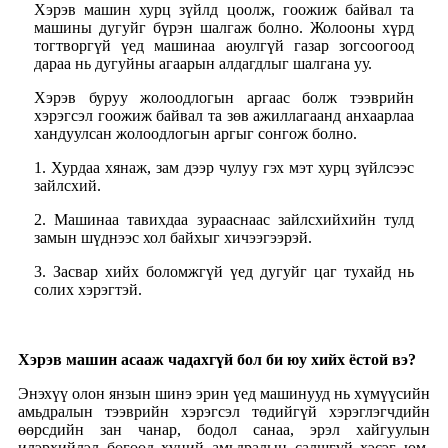
Хэрэв машин хурц зүйлд цоолж, гоожиж байвал та
машины дугуйг бүрэн шалгаж болно. Жолооны хүрд
тогтворгүй үед машинаа аюулгүй газар зогсоогоод
дараа нь дугуйны агаарын алдагдлыг шалгана уу.
Хэрэв буруу жолоодлогын аргаас болж тээврийн
хэрэгсэл гоожиж байвал та зөв ажиллагаанд анхаарлаа
хандуулсан жолоодлогын аргыг сонгож болно.
1. Хурдаа хянаж, зам дээр чулуу гэх мэт хурц зүйлсээс
зайлсхий.
2. Машинаа тавихдаа зурааснаас зайлсхийхийн тулд
замын шүднээс хол байхыг хичээгээрэй.
3. Засвар хийх боломжгүй үед дугуйг цаг тухайд нь
солих хэрэгтэй.
Хэрэв машин асааж чадахгүй бол би юу хийх ёстой вэ?
Энэхүү олон янзын шинэ эрин үед машинууд нь хүмүүсийн
амьдралын тээврийн хэрэгсэл төдийгүй хэрэглэгчдийн
өөрсдийн зан чанар, бодол санаа, эрэл хайгуулын
илэрхийлэл бөгөөд хүний ​​амьдралын салшгүй хэсэг юм.