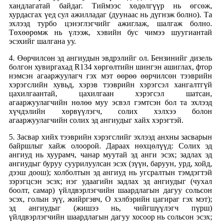
хандлагатай байдаг. Тиймээс хөдөлгүүр нь өгсөж,
хурдасгах үед сул ажилладаг (дуунаас нь дүгнэж болно). Та
эхлээд турбо цэнэглэгчийг ажиглаж, шалгаж болно.
Төхөөрөмж нь үлээж, хэвийн бус чимээ шуугиантай
эсэхийг шалгана уу.
4. Өөрчилсөн эд ангиудын эвдрэлийг ол. Бензинийг дизель
болгон хувиргахад R134 хөргөлтийн шингэн ашиглах, фтор
нэмсэн агааржуулагч гэх мэт өөрөө өөрчилсөн тээврийн
хэрэгслийн хувьд, хэрэв тээврийн хэрэгсэл хангалтгүй
цахилгаантай, цахилгаан хэрэгсэл шатсан,
агааржуулагчийн нөлөө муу эсвэл гэмтсэн бол та эхлээд
хүчдэлийн хөрвүүлэгч, солих хэлхээ болон
агааржуулагчийн солих эд ангиудыг хайх хэрэгтэй.
5. Засвар хийх тээврийн хэрэгслийг эхлээд анхны засварын
байршлыг хайж олоорой. Дараах нөхцөлүүд: Солих эд
ангиуд нь хуурамч, чанар муутай эд анги эсэх; задлах эд
ангиудыг буруу суурилуулсан эсэх (зүүн, баруун, урд, хойд,
дээш доош); холболтын эд ангиуд нь угсралтын тэмдэгтэй
зэрэгцсэн эсэх; нэг удаагийн задлах эд ангиудыг (чухал
боолт, самар) үйлдвэрлэгчийн шаардлагын дагуу сольсон
эсэх, голын зүү, жийргэвч, О хэлбэрийн цагираг гэх мэт);
эд ангиудыг (жишээ нь, чийгшүүлэгч пүрш)
үйлдвэрлэгчийн шаардлагын дагуу хосоор нь сольсон эсэх;