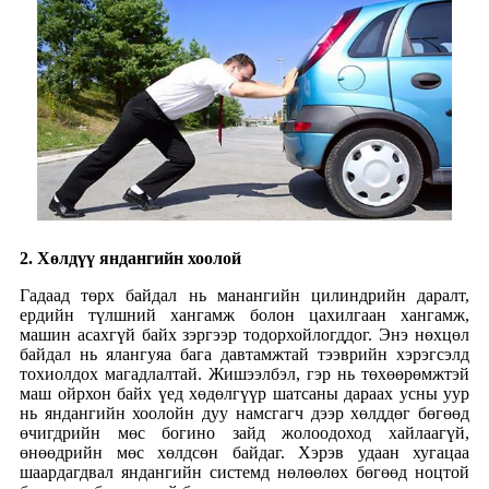
2. Хөлдүү яндангийн хоолой
Гадаад төрх байдал нь манангийн цилиндрийн даралт,
ердийн түлшний хангамж болон цахилгаан хангамж,
машин асахгүй байх зэргээр тодорхойлогддог. Энэ нөхцөл
байдал нь ялангуяа бага давтамжтай тээврийн хэрэгсэлд
тохиолдох магадлалтай. Жишээлбэл, гэр нь төхөөрөмжтэй
маш ойрхон байх үед хөдөлгүүр шатсаны дараах усны уур
нь яндангийн хоолойн дуу намсгагч дээр хөлддөг бөгөөд
өчигдрийн мөс богино зайд жолоодоход хайлаагүй,
өнөөдрийн мөс хөлдсөн байдаг. Хэрэв удаан хугацаа
шаардагдвал яндангийн системд нөлөөлөх бөгөөд ноцтой