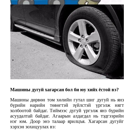
Машины дугуй хагарсан бол би юу хийх ёстой вэ?
Машины дөрвөн том хөлийн гутал шиг дугуй нь янз
бүрийн нарийн төвөгтэй зүйлстэй үргэлж нягт
холбоотой байдаг. Тиймээс дугуй үргэлж янз бүрийн
асуудалтай байдаг. Агаарын алдагдал нь тэдгээрийн
нэг юм. Доор энэ талаар ярилцъя. Хагарсан дугуйг
хэрхэн зохицуулах вэ: