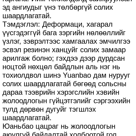
эд ангиудыг үнэ төлбөргүй солих
шаардлагатай.
Тэмдэглэл: Деформаци, хагарал
үүсгэдэггүй бага зэргийн нөлөөллийг
үзлэг, зэврэлтээс хамгаалах эмчилгээ
эсвэл резинэн ханцуйг солих замаар
арилгаж болно; гэхдээ дээр дурдсан
ноцтой нөхцөл байдлын аль нэг нь
тохиолдвол шинэ Yuanbao дам нурууг
солих шаардлагатай бөгөөд сольсны
дараа тээврийн хэрэгслийн хэвийн
жолоодлогын гүйцэтгэлийг сэргээхийн
тулд дөрвөн дугуйг тэгшлэх
шаардлагатай.
Юаньбао цацраг нь жолоодлогын
аюулгүй байдалтай холбоотой гол