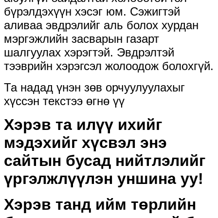
бүрэлдэхүүн хэсэг юм. Сэжигтэй
аливаа эвдрэлийг аль болох хурдан
мэргэжлийн засварын газарт
шалгуулах хэрэгтэй. Эвдрэлтэй
тээврийн хэрэгсэл жолоодож болохгүй.
Та надад үнэн зөв орчуулуулахыг
хүссэн текстээ өгнө үү
Хэрэв та илүү ихийг
мэдэхийг хүсвэл энэ
сайтын бусад нийтлэлийг
үргэлжлүүлэн уншина уу!
Хэрэв танд ийм төрлийн