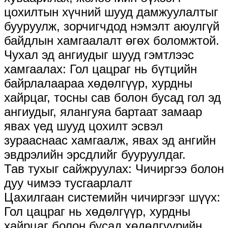
цохилтын хүчний шууд дамжуулалтыг
бууруулж, зорчигчдод нэмэлт аюулгүй
байдлын хамгаалалт өгөх боломжтой.
Чухал эд ангиудыг шууд гэмтлээс
хамгаалах: Гол цацраг нь бүтцийн
байрлалаараа хөдөлгүүр, хурдны
хайрцаг, тосны сав болон бусад гол эд
ангиудыг, ялангуяа бартаат замаар
явах үед шууд цохилт эсвэл
зурааснаас хамгаалж, явах эд ангийн
эвдрэлийн эрсдлийг бууруулдаг.
Тав тухыг сайжруулах: Чичиргээ болон
дуу чимээ тусгаарлалт
Цахилгаан системийн чичиргээг шүүх:
Гол цацраг нь хөдөлгүүр, хурдны
хайрцаг болон бусад хөдөлгүүрийн