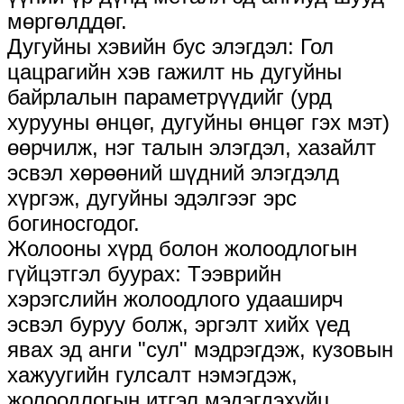
мөргөлддөг.
Дугуйны хэвийн бус элэгдэл: Гол
цацрагийн хэв гажилт нь дугуйны
байрлалын параметрүүдийг (урд
хурууны өнцөг, дугуйны өнцөг гэх мэт)
өөрчилж, нэг талын элэгдэл, хазайлт
эсвэл хөрөөний шүдний элэгдэлд
хүргэж, дугуйны эдэлгээг эрс
богиносгодог.
Жолооны хүрд болон жолоодлогын
гүйцэтгэл буурах: Тээврийн
хэрэгслийн жолоодлого удааширч
эсвэл буруу болж, эргэлт хийх үед
явах эд анги "сул" мэдрэгдэж, кузовын
хажуугийн гулсалт нэмэгдэж,
жолоодлогын итгэл мэдэгдэхүйц