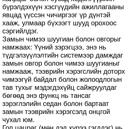
бүрэлдэхүүн хэсгүүдийн ажиллагааны
явцад үүссэн чичиргээг үр дүнтэй
хааж, улмаар бүхээгт шууд орохоос
сэргийлдэг.
Замын чимээ шуугиан болон овгорыг
намжаах: Үүний зэрэгцээ, энэ нь
түдгэлзүүлэлтийн системээр дамждаг
замын овгор болон чимээ шуугианыг
намжааж, тээврийн хэрэгслийн доторх
чимээгүй байдал болон жолоодлогын
тав тухыг мэдэгдэхүйц сайжруулдаг
бөгөөд энэ функц нь тансаг
зэрэглэлийн седан болон бартаат
замын тээврийн хэрэгсэлд онцгой
чухал юм.
Гол цацраг (мөн дэд хүрээ гэгддэг) нь