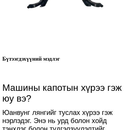
Бүтээгдэхүүний мэдлэг
Машины капотын хүрээ гэж
юу вэ?
Юанвунг лянгийг туслах хүрээ гэж
нэрлэдэг. Энэ нь урд болон хойд
тэнхлэг болон түдгэлзүүлэлтийг