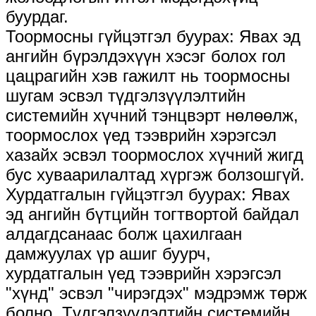
буурдаг.
Тоормосны гүйцэтгэл буурах: Явах эд
ангийн бүрэлдэхүүн хэсэг болох гол
цацрагийн хэв гажилт нь тоормосны
шугам эсвэл түдгэлзүүлэлтийн
системийн хүчний тэнцвэрт нөлөөлж,
тоормослох үед тээврийн хэрэгсэл
хазайх эсвэл тоормослох хүчний жигд
бус хуваарилалтад хүргэж болзошгүй.
Хурдатгалын гүйцэтгэл буурах: Явах
эд ангийн бүтцийн тогтвортой байдал
алдагдсанаас болж цахилгаан
дамжуулах үр ашиг буурч,
хурдатгалын үед тээврийн хэрэгсэл
"хүнд" эсвэл "чирэгдэх" мэдрэмж төрж
болно. Түдгэлзүүлэлтийн системийн