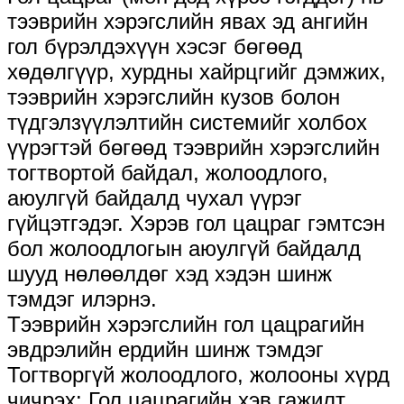
тээврийн хэрэгслийн явах эд ангийн
гол бүрэлдэхүүн хэсэг бөгөөд
хөдөлгүүр, хурдны хайрцгийг дэмжих,
тээврийн хэрэгслийн кузов болон
түдгэлзүүлэлтийн системийг холбох
үүрэгтэй бөгөөд тээврийн хэрэгслийн
тогтвортой байдал, жолоодлого,
аюулгүй байдалд чухал үүрэг
гүйцэтгэдэг. Хэрэв гол цацраг гэмтсэн
бол жолоодлогын аюулгүй байдалд
шууд нөлөөлдөг хэд хэдэн шинж
тэмдэг илэрнэ.
Тээврийн хэрэгслийн гол цацрагийн
эвдрэлийн ердийн шинж тэмдэг
Тогтворгүй жолоодлого, жолооны хүрд
чичрэх: Гол цацрагийн хэв гажилт