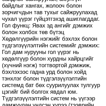
байдлыг хангах, жолооч болон
зорчигчдын тав тухыг сайжруулахад
чухал үүрэг гүйцэтгэхэд ашиглагддаг.
Гол функц: Явах эд ангийг дэмжих
болон холбох төв бүтэц
Хөдөлгүүрийн нэгжийг бэхлэх болон
түдгэлзүүлэлтийн системийг дэмжих:
Гол дам нурууны гол үүрэг нь
хөдөлгүүр болон хурдны хайрцгийг
(хүчний нэгж) тогтвортой дэмжиж,
бэхлэхээс гадна урд болон хойд
тэнхлэг болон түдгэлзүүлэлтийн
системд бат бөх суурилуулах тулгуур
цэгийг бий болгох явдал юм.
Түдгэлзүүлэлтийн систем нь үүгээр
дамжуулан үндсэн хүрээ (тээврийн