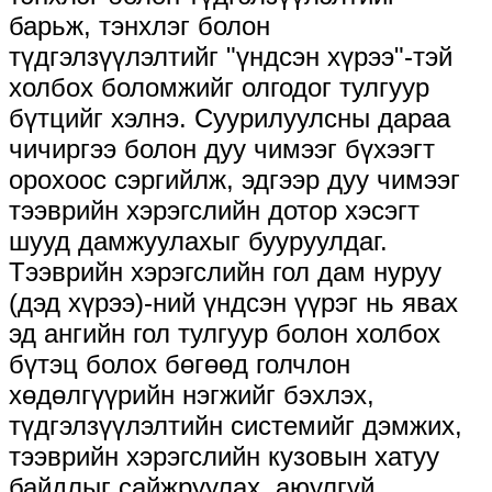
барьж, тэнхлэг болон
түдгэлзүүлэлтийг "үндсэн хүрээ"-тэй
холбох боломжийг олгодог тулгуур
бүтцийг хэлнэ. Суурилуулсны дараа
чичиргээ болон дуу чимээг бүхээгт
орохоос сэргийлж, эдгээр дуу чимээг
тээврийн хэрэгслийн дотор хэсэгт
шууд дамжуулахыг бууруулдаг.
Тээврийн хэрэгслийн гол дам нуруу
(дэд хүрээ)-ний үндсэн үүрэг нь явах
эд ангийн гол тулгуур болон холбох
бүтэц болох бөгөөд голчлон
хөдөлгүүрийн нэгжийг бэхлэх,
түдгэлзүүлэлтийн системийг дэмжих,
тээврийн хэрэгслийн кузовын хатуу
байдлыг сайжруулах, аюулгүй