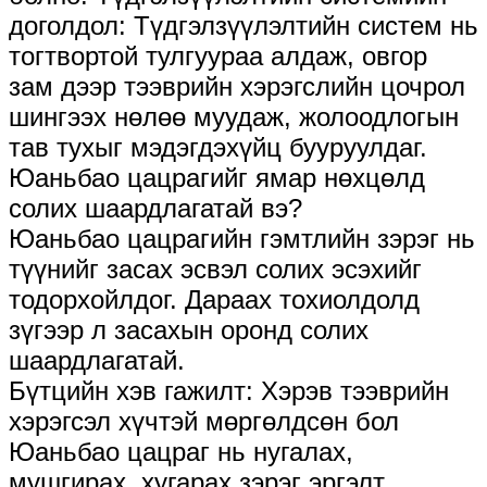
доголдол: Түдгэлзүүлэлтийн систем нь
тогтвортой тулгуураа алдаж, овгор
зам дээр тээврийн хэрэгслийн цочрол
шингээх нөлөө муудаж, жолоодлогын
тав тухыг мэдэгдэхүйц бууруулдаг.
Юаньбао цацрагийг ямар нөхцөлд
солих шаардлагатай вэ?
Юаньбао цацрагийн гэмтлийн зэрэг нь
түүнийг засах эсвэл солих эсэхийг
тодорхойлдог. Дараах тохиолдолд
зүгээр л засахын оронд солих
шаардлагатай.
Бүтцийн хэв гажилт: Хэрэв тээврийн
хэрэгсэл хүчтэй мөргөлдсөн бол
Юаньбао цацраг нь нугалах,
мушгирах, хугарах зэрэг эргэлт