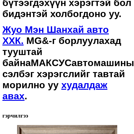
бүтээгдэхүүн хэрэгтэй бол
бидэнтэй холбогдоно уу.
Жуо Мэн Шанхай авто
ХХК.
MG&-г борлуулахад
тууштай
байна
МАКСУС
автомашины
сэлбэг хэрэгслийг тавтай
морилно уу
худалдаж
авах
.
гэрчилгээ