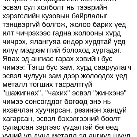
эсвэл сул холболт нь тээврийн
хэрэгслийн кузовын байрлалыг
тэнцвэргүй болгож, жолоо барих үед
илт чичрэхээс гадна жолооны хүрд
чичрэх, ялангуяа өндөр хурдтай үед
илүү мэдрэмтгий болоход хүргэдэг.
Явах эд ангиас гарах хэвийн бус
чимээ: Тэгш бус зам, хурд сааруулагч
эсвэл чулуун зам дээр жолоодох үед
металл тогших тасралтгүй
"шажигнах", "чахих" эсвэл "жинхэнэ"
чимээ сонсогддог бөгөөд энэ нь
ихэвчлэн хуучирсан, резинэн ханцуй
хагарсан, эсвэл бэхэлгээний боолт
суларсан зэргээс үүдэлтэй бөгөөд
үүний үр дүнд металл эд ангиуд шууд