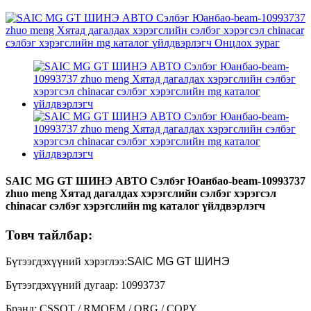
SAIC MG GT ШИНЭ АВТО Сэлбэг Юанбао-beam-10993737
zhuo meng Хятад дагалдах хэрэгслийн сэлбэг хэрэгсэл
chinacar сэлбэг хэрэгслийн mg каталог үйлдвэрлэгч
Товч тайлбар:
Бүтээгдэхүүний хэрэглээ:
SAIC MG GT ШИНЭ
Бүтээгдэхүүний дугаар: 10993737
Брэнд: CSSOT / RMOEM / ORG / COPY