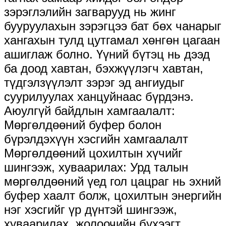
зэрэглэлийн загварууд нь жинг
бууруулахын зэрэгцээ бат бөх чанарыг
хангахын тулд цутгамал хөнгөн цагаан
ашиглаж болно. Үүний бүтэц нь дээд
ба доод хавтан, бэхжүүлэгч хавтан,
түдгэлзүүлэлт зэрэг эд ангиудыг
суурилуулах ханцуйнаас бүрдэнэ.
Аюулгүй байдлын хамгаалалт:
Мөргөлдөөний буфер болон
бүрэлдэхүүн хэсгийн хамгаалалт
Мөргөлдөөний цохилтын хүчийг
шингээж, хуваарилах: Урд талын
мөргөлдөөний үед гол цацраг нь эхний
буфер хаалт болж, цохилтын энергийн
нэг хэсгийг үр дүнтэй шингээж,
хуваарилах, жолоочийн бүхээгт