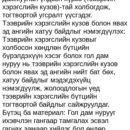
хэрэгслийн кузов)-тай холбогдож,
тогтвортой угсралт үүсгэдэг.
Тээврийн хэрэгслийн кузов болон явах
эд ангийн хатуу байдлыг нэмэгдүүлэх:
Тээврийн хэрэгслийн кузовыг
холбосон хөндлөн бүтцийн
бүрэлдэхүүн хэсэг болох гол дам
нуруу нь тээврийн хэрэгслийн кузов
болон явах эд ангийн нийт бат бөх,
хатуу байдлыг мэдэгдэхүйц
нэмэгдүүлж, жолоодлогын үед
тээврийн хэрэгслийн бүтцийн
тогтвортой байдлыг сайжруулдаг.
Бүтэц ба материал: Гол дам нурууг
ихэвчлэн гангаар тамгалах эсвэл
гагнах замаар хийдэг бол өндөр