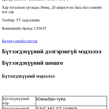
Хар тугалгын хугацаа: Нөөц, 20 ширхэгээс бага бол хэвийн
нэг сар
Төлбөр: TT хадгаламж
Компанийн брэнд: CSSOT
Бидэнд имэйл илгээх
Бүтээгдэхүүний дэлгэрэнгүй мэдээлэл
Бүтээгдэхүүний шошго
Бүтээгдэхүүний мэдээлэл
Бүтээгдэхүүний
Юаньбао-туяа
нэр
Бүтээгдэхүүний
SAIC MG GT ШИНЭ