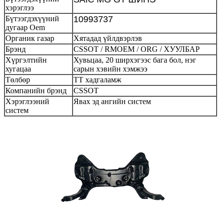
хэрэглээ
Бүтээгдэхүүний
10993737
дугаар Oem
Органик газар
Хятадад үйлдвэрлэв
Брэнд
CSSOT / RMOEM / ORG / ХУУЛБАР
Хүргэлтийн
Хувьцаа, 20 ширхэгээс бага бол, нэг
хугацаа
сарын хэвийн хэмжээ
Төлбөр
ТТ хадгаламж
Компанийн брэнд
CSSOT
Хэрэглээний
Явах эд ангийн систем
систем