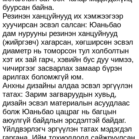
буурсан байна.
Резинэн ханцуйнууд их хэмжээгээр
хуучирсан эсвэл салсан: Юаньбао
дам нурууны резинэн ханцуйнууд
(жийргэвч) хагарсан, хөгширсөн эсвэл
диаметр нь томорсон тул холболтын
хэт их зай гарч, хэвийн бус дуу чимээ,
чичиргээг засварлах замаар бүрэн
арилгах боломжгүй юм.
Анхны дизайны алдаа эсвэл эргүүлэн
татах: Зарим загваруудын хувьд,
дизайн эсвэл материалын асуудлаас
болж Юаньбао цацраг нь багцын
аюулгүй байдлын эрсдэлтэй байдаг.
Үйлдвэрлэгч эргүүлэн татах мэдэгдэл
гаргана. Ийм тохиолдолд сайжруулсан