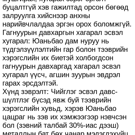
буцалтгүй хэв гажилтад орсон бөгөөд
залруулга хийснээр анхны
нарийвчлалдаа эргэн орох боломжгүй.
Гагнуурын давхаргын хагарал эсвэл
хугарал: Юаньбао дам нуруу нь
түдгэлзүүлэлтийн гар болон тээврийн
хэрэгслийн их биетэй холбогдсон
гагнуурын давхаргад хагарал эсвэл
хугарал үүсч, агшин зуурын эвдрэл
гарах эрсдэлтэй.
Хүнд зэврэлт: Чийглэг эсвэл давс-
шүлтлэг бүсэд явж буй тээврийн
хэрэгслийн хувьд, хэрэв Юаньбао
цацраг нь зэв их хэмжээгээр нэвчсэн
бол (зэвний талбай 30%-иас дээш)
металлын бат бөх чанар мэдэгдэхүйц