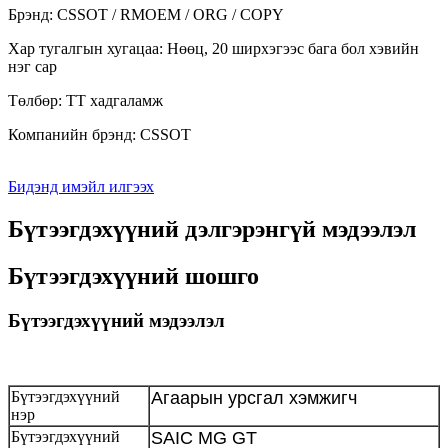
Брэнд: CSSOT / RMOEM / ORG / COPY
Хар тугалгын хугацаа: Нөөц, 20 ширхэгээс бага бол хэвийн
нэг сар
Төлбөр: TT хадгаламж
Компанийн брэнд: CSSOT
Бидэнд имэйл илгээх
Бүтээгдэхүүний дэлгэрэнгүй мэдээлэл
Бүтээгдэхүүний шошго
Бүтээгдэхүүний мэдээлэл
Бүтээгдэхүүний
Агаарын урсгал хэмжигч
нэр
Бүтээгдэхүүний
SAIC MG GT