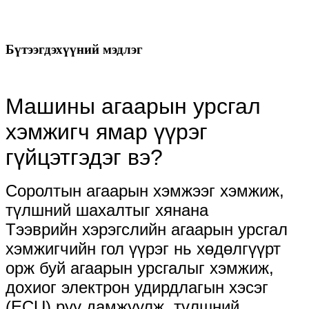
Бүтээгдэхүүний мэдлэг
Машины агаарын урсгал
хэмжигч ямар үүрэг
гүйцэтгэдэг вэ?
Соролтын агаарын хэмжээг хэмжиж,
түлшний шахалтыг хянана
Тээврийн хэрэгслийн агаарын урсгал
хэмжигчийн гол үүрэг нь хөдөлгүүрт
орж буй агаарын урсгалыг хэмжиж,
дохиог электрон удирдлагын хэсэг
(ECU) руу дамжуулж, түлшний