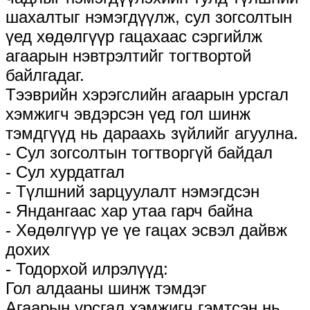
шахалтыг нэмэгдүүлж, сул зогсолтын
үед хөдөлгүүр гацахаас сэргийлж
агаарын нэвтрэлтийг тогтвортой
байлгадаг.
Тээврийн хэрэгслийн агаарын урсгал
хэмжигч эвдэрсэн үед гол шинж
тэмдгүүд нь дараахь зүйлийг агуулна.
- Сул зогсолтын тогтворгүй байдал
- Сул хурдатгал
- Түлшний зарцуулалт нэмэгдсэн
- Яндангаас хар утаа гарч байна
- Хөдөлгүүр үе үе гацах эсвэл дайвж
дохих
- Тодорхой илрэлүүд:
Гол алдааны шинж тэмдэг
Агаарын урсгал хэмжигч гэмтсэн нь