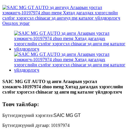
SAIC MG GT AUTO эд анги Агаарын урсгал
хэмжигч-10197974 zhuo meng Хятад дагалдах хэрэгслийн
сэлбэг хэрэгсэл chinacar эд анги mg каталог үйлдвэрлэгч
Товч тайлбар:
Бүтээгдэхүүний хэрэглээ:
SAIC MG GT
Бүтээгдэхүүний дугаар: 10197974