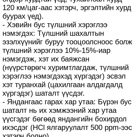
120 км/цаг-аас хэтэрч, эргэлтийн хурд
буурах үед).
- Хэвийн бус түлшний хэрэглээ
нэмэгдэх: Түлшний шахалтын
эзэлхүүнийг буруу тооцоолсноос болж
түлшний хэрэглээ 10%-15%-иар
нэмэгдэж, хэт их баяжсан
(нүүрстөрөгч хуримтлагдаж, түлшний
хэрэглээ нэмэгдэхэд хүргэдэг) эсвэл
хэт туранхай (цахилгаан алдагдалд
хүргэдэг) шаталт үүсдэг.
- Яндангаас гарах хар утаа: Бүрэн бус
шаталт нь их хэмжээний хар утаа
үүсгэдэг бөгөөд яндангийн бохирдол
ихэсдэг (HCl ялгаруулалт 500 ppm-ээс
хэтэрч болно).