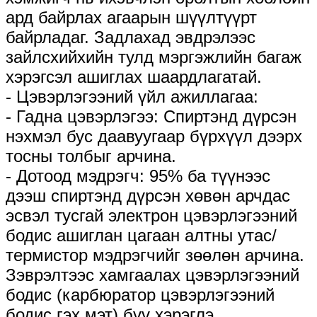
ард байрлах агаарын шүүлтүүрт
байрладаг. Задлахад эвдрэлээс
зайлсхийхийн тулд мэргэжлийн багаж
хэрэгсэл ашиглах шаардлагатай.
- Цэвэрлэгээний үйл ажиллагаа:
- Гадна цэвэрлэгээ: Спиртэнд дүрсэн
нэхмэл бус даавуугаар бүрхүүл дээрх
тосны толбыг арчина.
- Дотоод мэдрэгч: 95% ба түүнээс
дээш спиртэнд дүрсэн хөвөн арчдас
эсвэл тусгай электрон цэвэрлэгээний
бодис ашиглан цагаан алтны утас/
термистор мэдрэгчийг зөөлөн арчина.
Зэврэлтээс хамгаалах цэвэрлэгээний
бодис (карбюратор цэвэрлэгээний
бодис гэх мэт) бүү хэрэглэ.