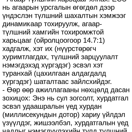
нь агаарын урсгалын өгөгдөл дээр
үндэслэн түлшний шахалтын хэмжээг
динамикаар тохируулж, агаар-
түлшний хамгийн тохиромжтой
харьцааг (ойролцоогоор 14.7:1)
хадгалж, хэт их (нүүрстөрөгч
хуримтлагдах, түлшний зарцуулалт
нэмэгдэхэд хүргэдэг) эсвэл хэт
туранхай (цахилгаан алдагдалд
хүргэдэг) шаталтаас зайлсхийдэг.
- Өөр өөр ажиллагааны нөхцөлд дасан
зохицох: Энэ нь сул зогсолт, хурдатгал
эсвэл удаашралын үед хурдан
(миллисекундын дотор) хариу үйлдэл
үзүүлдэг, жишээлбэл, хурдатгалын үед
чадлыг нэмэгдүүлэхийн тулд түлшний