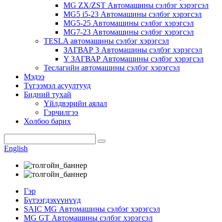
MG ZX/ZST Автомашины сэлбэг хэрэгсэл
MG5 i5-23 Автомашины сэлбэг хэрэгсэл
MG5-25 Автомашины сэлбэг хэрэгсэл
MG7-23 Автомашины сэлбэг хэрэгсэл
TESLA автомашины сэлбэг хэрэгсэл
ЗАГВАР 3 Автомашины сэлбэг хэрэгсэл
Y ЗАГВАР Автомашины сэлбэг хэрэгсэл
Теслагийн автомашины сэлбэг хэрэгсэл
Мэдээ
Түгээмэл асуултууд
Бидний тухай
Үйлдвэрийн аялал
Гэрчилгээ
Холбоо барих
English
Гэр
Бүтээгдэхүүнүүд
SAIC MG Автомашины сэлбэг хэрэгсэл
MG GT Автомашины сэлбэг хэрэгсэл