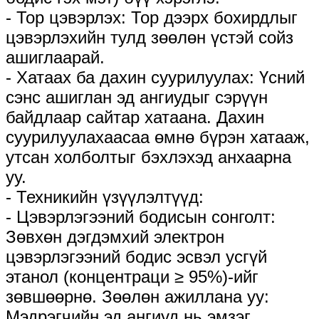
- Тор цэвэрлэх: Тор дээрх бохирдлыг
цэвэрлэхийн тулд зөөлөн үстэй сойз
ашиглаарай.
- Хатаах ба дахин суурилуулах: Үсний
сэнс ашиглан эд ангиудыг сэрүүн
байдлаар сайтар хатаана. Дахин
суурилуулахаасаа өмнө бүрэн хатааж,
утсан холболтыг бэхлэхэд анхаарна
уу.
- Техникийн үзүүлэлтүүд:
- Цэвэрлэгээний бодисын сонголт:
Зөвхөн дэгдэмхий электрон
цэвэрлэгээний бодис эсвэл усгүй
этанол (концентраци ≥ 95%)-ийг
зөвшөөрнө. Зөөлөн ажиллана уу:
Мэдрэгчийн эд ангиуд нь эмзэг.