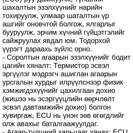
шахалтын эзэлхүүнийг нарийн
тохируулж, улмаар шаталтын үр
ашгийг оновчтой болгож, ялгарлыг
бууруулж, эрчим хүчний гүйцэтгэлийг
сайжруулах явдал юм. Тодорхой
үүрэгт дараахь зүйлс орно.
- Соролтын агаарын эзэлхүүнийг бодит
цагийн хяналт: Термистор эсвэл
эргүүлэг мэдрэгч ашиглан агаарын
урсгалын хурдыг илрүүлснээр физик
хэмжигдэхүүнийг цахилгаан дохио
(жишээ нь эсэргүүцлийн өөрчлөлт
эсвэл давтамжийн дохио) болгон
хувиргаж, ECU нь үнэн зөв өгөгдлийг
олж авахыг баталгаажуулдаг.
- Агаар-түлшний харьцааг хянах: ECU