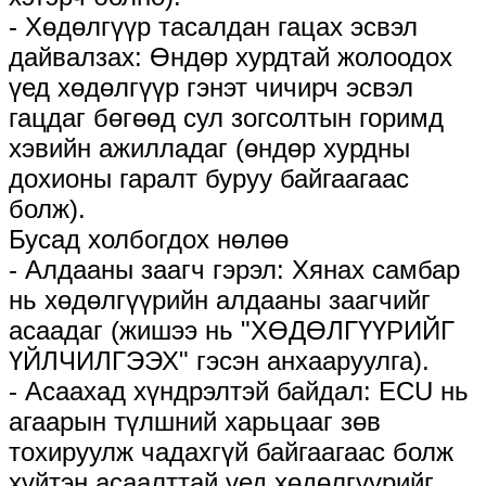
- Хөдөлгүүр тасалдан гацах эсвэл
дайвалзах: Өндөр хурдтай жолоодох
үед хөдөлгүүр гэнэт чичирч эсвэл
гацдаг бөгөөд сул зогсолтын горимд
хэвийн ажилладаг (өндөр хурдны
дохионы гаралт буруу байгаагаас
болж).
Бусад холбогдох нөлөө
- Алдааны заагч гэрэл: Хянах самбар
нь хөдөлгүүрийн алдааны заагчийг
асаадаг (жишээ нь "ХӨДӨЛГҮҮРИЙГ
ҮЙЛЧИЛГЭЭХ" гэсэн анхааруулга).
- Асаахад хүндрэлтэй байдал: ECU нь
агаарын түлшний харьцааг зөв
тохируулж чадахгүй байгаагаас болж
хүйтэн асаалттай үед хөдөлгүүрийг