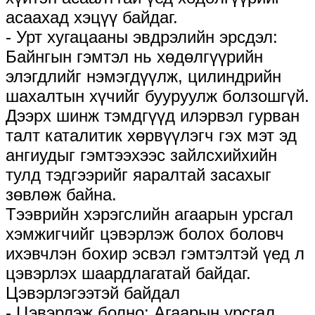
асаахад хэцүү байдаг.
- Урт хугацааны эвдрэлийн эрсдэл:
Байнгын гэмтэл нь хөдөлгүүрийн
элэгдлийг нэмэгдүүлж, цилиндрийн
шахалтын хүчийг бууруулж болзошгүй.
Дээрх шинж тэмдгүүд илэрвэл гурван
талт каталитик хөрвүүлэгч гэх мэт эд
ангиудыг гэмтээхээс зайлсхийхийн
тулд тэдгээрийг яаралтай засахыг
зөвлөж байна.
Тээврийн хэрэгслийн агаарын урсгал
хэмжигчийг цэвэрлэж болох боловч
ихэвчлэн бохир эсвэл гэмтэлтэй үед л
цэвэрлэх шаардлагатай байдаг.
Цэвэрлэгээтэй байдал
- Цэвэрлэж болно: Агаарын урсгал