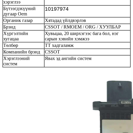
хэрэглээ
Бүтээгдэхүүний
10197974
дугаар Oem
Органик газар
Хятадад үйлдвэрлэв
Брэнд
CSSOT / RMOEM / ORG / ХУУЛБАР
Хүргэлтийн
Хувьцаа, 20 ширхэгээс бага бол, нэг
хугацаа
сарын хэвийн хэмжээ
Төлбөр
ТТ хадгаламж
Компанийн брэнд
CSSOT
Хэрэглээний
Явах эд ангийн систем
систем