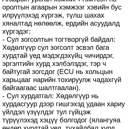
оролтын агаарын хэмжээг хэвийн бус
илрүүлэхэд хүргэж, түлш шахах
хяналтад нөлөөлж, ердийн асуудалд
хүргэдэг:
- Сул зогсолтын тогтворгүй байдал:
Хөдөлгүүр сул зогсолт эсвэл бага
хурдтай үед мэдэгдэхүйц чичирдэг,
эргэлтийн хурд хэлбэлздэг, тэр ч
байтугай зогсдог (ECU нь хольцын
харьцааг нарийн тохируулж чадахгүй
байгаагаас шалтгаалан).
- Сул хурдатгал: Хөдөлгүүр нь
хурдасгуур дээр гишгэхэд удаан хариу
үйлдэл үзүүлдэг тул гүйцэж
түрүүлэхэд хэцүү болгодог (ялангуяа
өндөр хурдтай үед, тухайлбал хурд