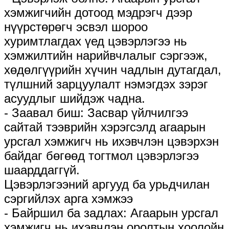
хэмжигчийн дотоод мэдрэгч дээр
нүүрстөрөгч эсвэл шороо
хуримтлагдах үед цэвэрлэгээ нь
хэмжилтийн нарийвчлалыг сэргээж,
хөдөлгүүрийн хүчин чадлын дутагдал,
түлшний зарцуулалт нэмэгдэх зэрэг
асуудлыг шийдэж чадна.
- Заавал биш: Засвар үйлчилгээ
сайтай тээврийн хэрэгсэлд агаарын
урсгал хэмжигч нь ихэвчлэн цэвэрхэн
байдаг бөгөөд тогтмол цэвэрлэгээ
шаарддаггүй.
Цэвэрлэгээний аргууд ба урьдчилан
сэргийлэх арга хэмжээ
- Байршил ба задлах: Агаарын урсгал
хэмжигч нь ихэвчлэн оролтын хоолойн