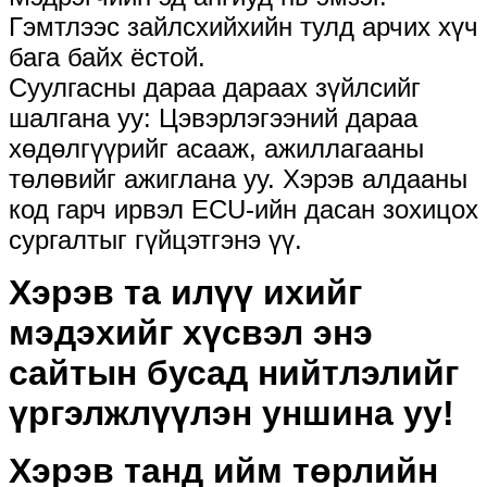
Гэмтлээс зайлсхийхийн тулд арчих хүч
бага байх ёстой.
Суулгасны дараа дараах зүйлсийг
шалгана уу: Цэвэрлэгээний дараа
хөдөлгүүрийг асааж, ажиллагааны
төлөвийг ажиглана уу. Хэрэв алдааны
код гарч ирвэл ECU-ийн дасан зохицох
сургалтыг гүйцэтгэнэ үү.
Хэрэв та илүү ихийг
мэдэхийг хүсвэл энэ
сайтын бусад нийтлэлийг
үргэлжлүүлэн уншина уу!
Хэрэв танд ийм төрлийн