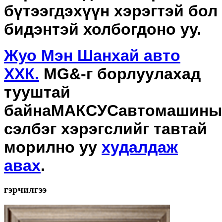
бүтээгдэхүүн хэрэгтэй бол
бидэнтэй холбогдоно уу.
Жуо Мэн Шанхай авто
ХХК.
MG&-г борлуулахад
тууштай
байна
МАКСУС
автомашины
сэлбэг хэрэгслийг тавтай
морилно уу
худалдаж
авах
.
гэрчилгээ