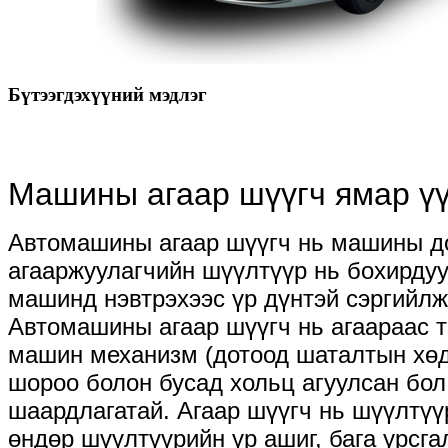
Бүтээгдэхүүний мэдлэг
Машины агаар шүүгч ямар үүр
Автомашины агаар шүүгч нь машины до
агааржуулагчийн шүүлтүүр нь бохирдуу
машинд нэвтрэхээс үр дүнтэй сэргийлж
Автомашины агаар шүүгч нь агаараас 
машин механизм (дотоод шаталтын хөдө
шороо болон бусад хольц агуулсан бол
шаардлагатай. Агаар шүүгч нь шүүлтүү
өндөр шүүлтүүрийн үр ашиг, бага урсга