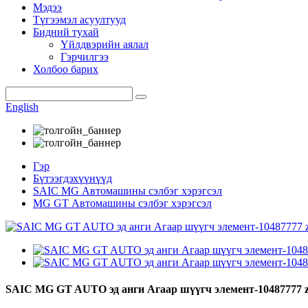
Мэдээ
Түгээмэл асуултууд
Бидний тухай
Үйлдвэрийн аялал
Гэрчилгээ
Холбоо барих
English
Гэр
Бүтээгдэхүүнүүд
SAIC MG Автомашины сэлбэг хэрэгсэл
MG GT Автомашины сэлбэг хэрэгсэл
SAIC MG GT AUTO эд анги Агаар шүүгч элемент-10487777 zhu