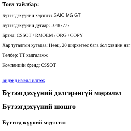
Товч тайлбар:
Бүтээгдэхүүний хэрэглээ:
SAIC MG GT
Бүтээгдэхүүний дугаар: 10487777
Брэнд: CSSOT / RMOEM / ORG / COPY
Хар тугалгын хугацаа: Нөөц, 20 ширхэгээс бага бол хэвийн нэг
Төлбөр: TT хадгаламж
Компанийн брэнд: CSSOT
Бидэнд имэйл илгээх
Бүтээгдэхүүний дэлгэрэнгүй мэдээлэл
Бүтээгдэхүүний шошго
Бүтээгдэхүүний мэдээлэл