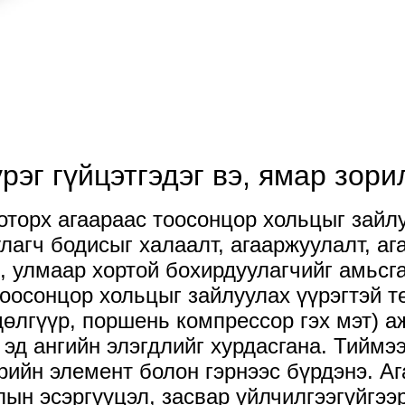
эг гүйцэтгэдэг вэ, ямар зори
торх агаараас тоосонцор хольцыг зайл
лагч бодисыг халаалт, агааржуулалт, а
, улмаар хортой бохирдуулагчийг амьсга
тоосонцор хольцыг зайлуулах үүрэгтэй 
лгүүр, поршень компрессор гэх мэт) аж
 эд ангийн элэгдлийг хурдасгана. Тиймэ
рийн элемент болон гэрнээс бүрдэнэ. А
лын эсэргүүцэл, засвар үйлчилгээгүйгээ