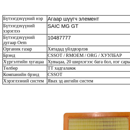
Бүтээгдэхүүний нэр
Агаар шүүгч элемент
Бүтээгдэхүүний
SAIC MG GT
хэрэглээ
Бүтээгдэхүүний
10487777
дугаар Oem
Органик газар
Хятадад үйлдвэрлэв
Брэнд
CSSOT / RMOEM / ORG / ХУУЛБАР
Хүргэлтийн хугацаа
Хувьцаа, 20 ширхэгээс бага бол, нэг са
Төлбөр
ТТ хадгаламж
Компанийн брэнд
CSSOT
Хэрэглээний систем
Явах эд ангийн систем