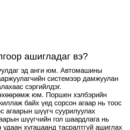
лгоор ашигладаг вэ?
уулдаг эд анги юм. Автомашины
гааржуулагчийн системээр дамжуулан
лахаас сэргийлдэг.
төхөөрөмж юм. Поршен хэлбэрийн
иллаж байх үед сорсон агаар нь тоос
эс агаарын шүүгч суурилуулах
гаарын шүүгчийн гол шаардлага нь
р удаан хугацаанд тасралтгүй ашиглах