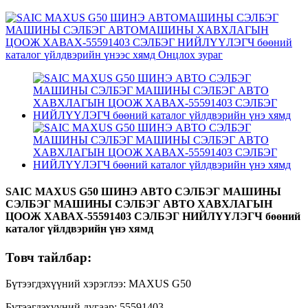
SAIC MAXUS G50 ШИНЭ АВТО СЭЛБЭГ МАШИНЫ
СЭЛБЭГ МАШИНЫ СЭЛБЭГ АВТО ХАВХЛАГЫН
ЦООЖ ХАВАХ-55591403 СЭЛБЭГ НИЙЛҮҮЛЭГЧ бөөний
каталог үйлдвэрийн үнэ хямд
Товч тайлбар:
Бүтээгдэхүүний хэрэглээ: MAXUS G50
Бүтээгдэхүүний дугаар: 55591403