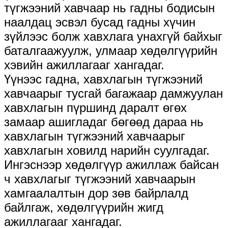
түгжээний хавчаар нь гадны бодисын
наалдац эсвэл бусад гадны хүчин
зүйлээс болж хавхлага унахгүй байхыг
баталгаажуулж, улмаар хөдөлгүүрийн
хэвийн ажиллагааг хангадаг.
Үүнээс гадна, хавхлагын түгжээний
хавчаарыг тусгай багажаар дамжуулан
хавхлагын пүршинд даралт өгөх
замаар ашигладаг бөгөөд дараа нь
хавхлагын түгжээний хавчаарыг
хавхлагын ховилд нарийн суулгадаг.
Ингэснээр хөдөлгүүр ажиллаж байсан
ч хавхлагыг түгжээний хавчаарын
хамгаалалтын дор зөв байрлалд
байлгаж, хөдөлгүүрийн жигд
ажиллагааг хангадаг.