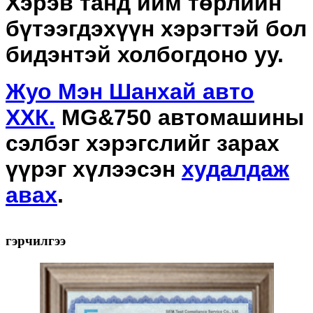
Хэрэв танд ийм төрлийн
бүтээгдэхүүн хэрэгтэй бол
бидэнтэй холбогдоно уу.
Жуо Мэн Шанхай авто
ХХК.
MG&750 автомашины
сэлбэг хэрэгслийг зарах
үүрэг хүлээсэн
худалдаж
авах
.
гэрчилгээ