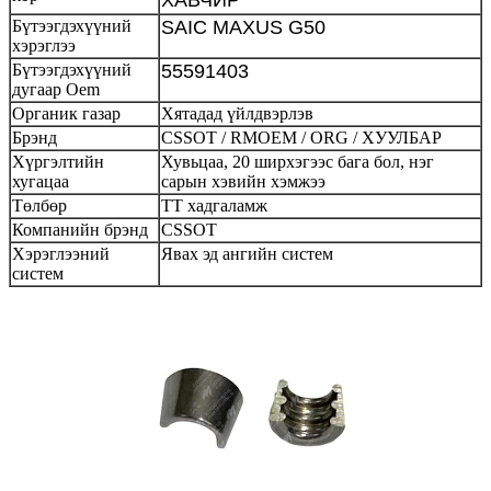
Бүтээгдэхүүний
SAIC MAXUS G50
хэрэглээ
Бүтээгдэхүүний
55591403
дугаар Oem
Органик газар
Хятадад үйлдвэрлэв
Брэнд
CSSOT / RMOEM / ORG / ХУУЛБАР
Хүргэлтийн
Хувьцаа, 20 ширхэгээс бага бол, нэг
хугацаа
сарын хэвийн хэмжээ
Төлбөр
ТТ хадгаламж
Компанийн брэнд
CSSOT
Хэрэглээний
Явах эд ангийн систем
систем