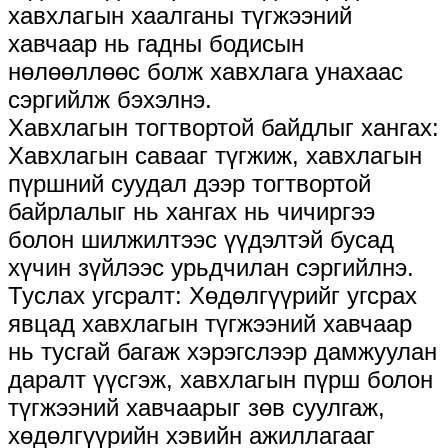
хавхлагын хаалганы түгжээний
хавчаар нь гадны бодисын
нөлөөллөөс болж хавхлага унахаас
сэргийлж бэхэлнэ.
Хавхлагын тогтвортой байдлыг хангах:
Хавхлагын савааг түгжиж, хавхлагын
пүршний суудал дээр тогтвортой
байрлалыг нь хангах нь чичиргээ
болон шилжилтээс үүдэлтэй бусад
хүчин зүйлээс урьдчилан сэргийлнэ.
Туслах угсралт: Хөдөлгүүрийг угсрах
явцад хавхлагын түгжээний хавчаар
нь тусгай багаж хэрэгслээр дамжуулан
даралт үүсгэж, хавхлагын пүрш болон
түгжээний хавчаарыг зөв суулгаж,
хөдөлгүүрийн хэвийн ажиллагааг