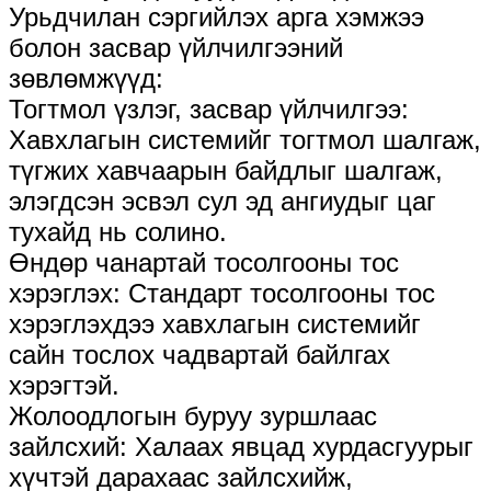
Урьдчилан сэргийлэх арга хэмжээ
болон засвар үйлчилгээний
зөвлөмжүүд:
Тогтмол үзлэг, засвар үйлчилгээ:
Хавхлагын системийг тогтмол шалгаж,
түгжих хавчаарын байдлыг шалгаж,
элэгдсэн эсвэл сул эд ангиудыг цаг
тухайд нь солино.
Өндөр чанартай тосолгооны тос
хэрэглэх: Стандарт тосолгооны тос
хэрэглэхдээ хавхлагын системийг
сайн тослох чадвартай байлгах
хэрэгтэй.
Жолоодлогын буруу зуршлаас
зайлсхий: Халаах явцад хурдасгуурыг
хүчтэй дарахаас зайлсхийж,