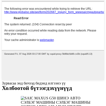
Зурвасаа энд бичээд бидэнд илгээнэ үү
Холбоотой бүтээгдэхүүнүүд