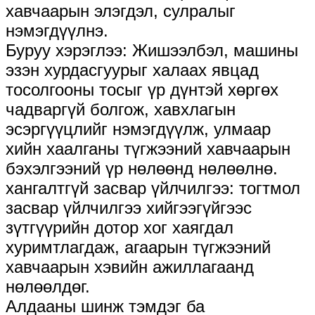
хавчаарын элэгдэл, сулралыг
нэмэгдүүлнэ.
Буруу хэрэглээ: Жишээлбэл, машины
эзэн хурдасгуурыг халаах явцад
тосолгооны тосыг үр дүнтэй хөргөх
чадваргүй болгож, хавхлагын
эсэргүүцлийг нэмэгдүүлж, улмаар
хийн хаалганы түгжээний хавчаарын
бэхэлгээний үр нөлөөнд нөлөөлнө.
хангалтгүй засвар үйлчилгээ: тогтмол
засвар үйлчилгээ хийгээгүйгээс
зүтгүүрийн дотор хог хаягдал
хуримтлагдаж, агаарын түгжээний
хавчаарын хэвийн ажиллагаанд
нөлөөлдөг.
Алдааны шинж тэмдэг ба