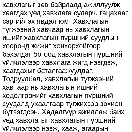
хавхлагыг зөв байрлалд ажиллуулж,
хаагдах үед хавхлага суларч, гацахаас
сэргийлэх явдал юм. Хавхлагын
түгжээний хавчаар нь хавхлагын
ишийг хавхлагын пүршний суудлын
хооронд жижиг хонхорхойгоор
бэхэлдэг бөгөөд хавхлагын пүршний
үйлчлэлээр хавхлага жигд нээгдэж,
хаагдахыг баталгаажуулдаг.
Тодруулбал, хавхлагын түгжээний
хавчаар нь хавхлагын ишний
хөдөлгөөнийг хавхлагын пүршний
суудалд ухаалгаар түгжихээр зохион
бүтээгдсэн. Хөдөлгүүр ажиллаж байх
үед хавхлагыг хавхлагын пүршний
үйлчлэлээр нээж, хааж, агаарын