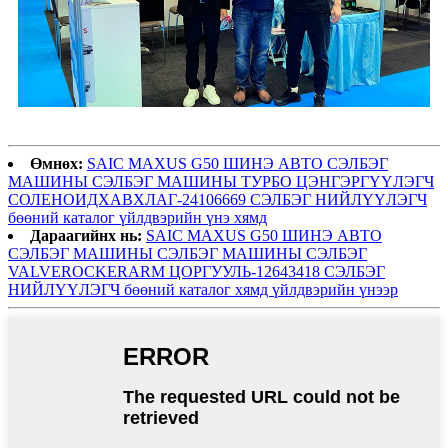
Өмнөх:
SAIC MAXUS G50 ШИНЭ АВТО СЭЛБЭГ
МАШИНЫ СЭЛБЭГ МАШИНЫ ТУРБО ЦЭНГЭРГҮҮЛЭГЧ
СОЛЕНОИДХАВХЛАГ-24106669 СЭЛБЭГ НИЙЛҮҮЛЭГЧ
бөөний каталог үйлдвэрийн үнэ хямд
Дараагийнх нь:
SAIC MAXUS G50 ШИНЭ АВТО
СЭЛБЭГ МАШИНЫ СЭЛБЭГ МАШИНЫ СЭЛБЭГ
VALVEROCKERARM ЦОРГУУЛЬ-12643418 СЭЛБЭГ
НИЙЛҮҮЛЭГЧ бөөний каталог хямд үйлдвэрийн үнээр