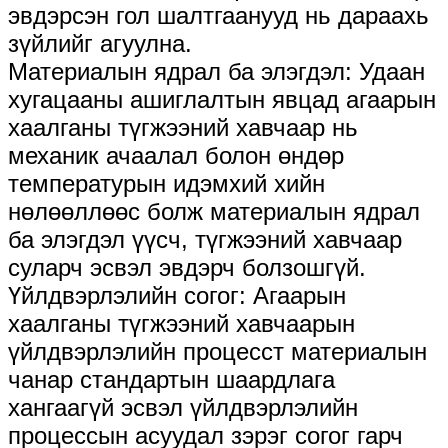
эвдэрсэн гол шалтгаанууд нь дараахь
зүйлийг агуулна.
Материалын ядрал ба элэгдэл: Удаан
хугацааны ашиглалтын явцад агаарын
хаалганы түгжээний хавчаар нь
механик ачаалал болон өндөр
температурын идэмхий хийн
нөлөөллөөс болж материалын ядрал
ба элэгдэл үүсч, түгжээний хавчаар
суларч эсвэл эвдэрч болзошгүй.
Үйлдвэрлэлийн согог: Агаарын
хаалганы түгжээний хавчаарын
үйлдвэрлэлийн процесст материалын
чанар стандартын шаардлага
хангаагүй эсвэл үйлдвэрлэлийн
процессын асуудал зэрэг согог гарч