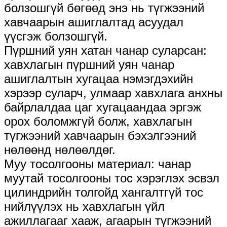
болзошгүй бөгөөд энэ нь түгжээний
хавчаарын ашиглалтад асуудал
үүсгэж болзошгүй.
Пүршний уян хатан чанар суларсан:
хавхлагын пүршний уян чанар
ашиглалтын хугацаа нэмэгдэхийн
хэрээр суларч, улмаар хавхлага анхны
байрлалдаа цаг хугацаандаа эргэж
орох боломжгүй болж, хавхлагын
түгжээний хавчаарын бэхэлгээний
нөлөөнд нөлөөлдөг.
Муу тосолгооны материал: чанар
муутай тосолгооны тос хэрэглэх эсвэл
цилиндрийн толгойд хангалтгүй тос
нийлүүлэх нь хавхлагын үйл
ажиллагааг хааж, агаарын түгжээний