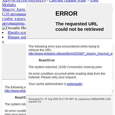
Халуун бүтээгдэхүүнүүд
-
Сайтын газрын зураг
-
AMP
Мобайл
Максус Авто Сэлбэг
,
Mg 5 эд ангийн бөөний худалдаа
,
Максус
G10 автомашины сэлбэг хэрэгсэл
,
SAIC MG GT автомашины
сэлбэг хэрэгсэл
,
Mg 750 Автомашины сэлбэг хэрэгсэл
,
Chery
автомашины сэлбэг хэрэгсэл
,
Имэйл илгээх
Инкви хийх
x