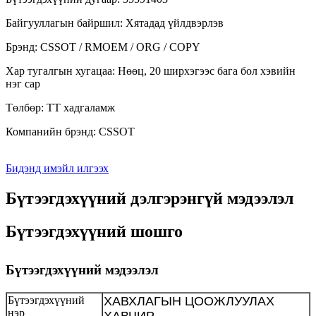
Байгууллагын байршил: Хятадад үйлдвэрлэв
Брэнд: CSSOT / RMOEM / ORG / COPY
Хар тугалгын хугацаа: Нөөц, 20 ширхэгээс бага бол хэвийн
нэг сар
Төлбөр: TT хадгаламж
Компанийн брэнд: CSSOT
Бидэнд имэйл илгээх
Бүтээгдэхүүний дэлгэрэнгүй мэдээлэл
Бүтээгдэхүүний шошго
Бүтээгдэхүүний мэдээлэл
Бүтээгдэхүүний
ХАВХЛАГЫН ЦООЖЛУУЛАХ
нэр
ХАВЧИР