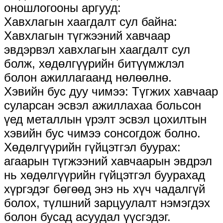
оношлогооны аргууд:
Хавхлагын хаагдалт сул байна:
Хавхлагын түгжээний хавчаар
эвдэрвэл хавхлагын хаагдалт сул
болж, хөдөлгүүрийн битүүмжлэл
болон ажиллагаанд нөлөөлнө.
Хэвийн бус дуу чимээ: Түгжих хавчаар
суларсан эсвэл ажиллахаа больсон
үед металлын үрэлт эсвэл цохилтын
хэвийн бус чимээ сонсогдож болно.
Хөдөлгүүрийн гүйцэтгэл буурах:
агаарын түгжээний хавчаарын эвдрэл
нь хөдөлгүүрийн гүйцэтгэл буурахад
хүргэдэг бөгөөд энэ нь хүч чадалгүй
болох, түлшний зарцуулалт нэмэгдэх
болон бусад асуудал үүсгэдэг.