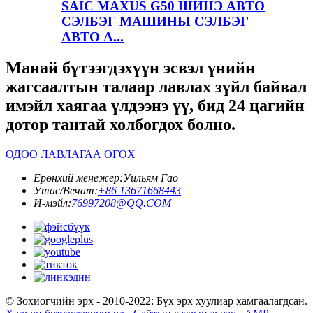
SAIC MAXUS G50 ШИНЭ АВТО
СЭЛБЭГ МАШИНЫ СЭЛБЭГ
АВТО А...
Манай бүтээгдэхүүн эсвэл үнийн
жагсаалтын талаар лавлах зүйл байвал
имэйл хаягаа үлдээнэ үү, бид 24 цагийн
дотор тантай холбогдох болно.
ОДОО ЛАВЛАГАА ӨГӨХ
Ерөнхий менежер:
Уильям Гао
Утас/Вечат:
+86 13671668443
И-мэйл:
76997208@QQ.COM
© Зохиогчийн эрх - 2010-2022: Бүх эрх хуулиар хамгаалагдсан.