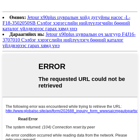
Өмнөх:
Jetour x90plus цувралын хойд дугуйны насос -L-
F18-3502050SB Сэлбэг хэрэгслийн нийлүүлэгчийн бөөний
каталог үйлдвэрээс гарах хямд үнэ
Дараагийнх нь:
Jetour x90plus цувралын оч залгуур F4J16-
3707010 Сэлбэг хэрэгслийн нийлүүлэгч бөөний каталог
үйлдвэрээс гарах хямд үнэ