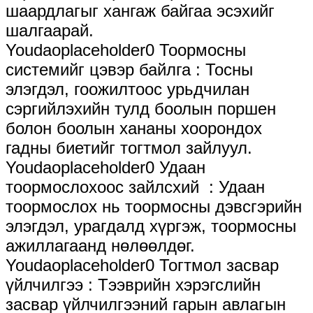
шаардлагыг хангаж байгаа эсэхийг
шалгаарай.
Youdaoplaceholder0 Тоормосны
системийг цэвэр байлга ‌: Тосны
элэгдэл, гоожилтоос урьдчилан
сэргийлэхийн тулд боолын поршен
болон боолын хананы хоорондох
гадны биетийг тогтмол зайлуул.
Youdaoplaceholder0 Удаан
тоормослохоос зайлсхий ‌ : Удаан
тоормослох нь тоормосны дэвсгэрийн
элэгдэл, урагдалд хүргэж, тоормосны
ажиллагаанд нөлөөлдөг.
Youdaoplaceholder0 Тогтмол засвар
үйлчилгээ ‌: Тээврийн хэрэгслийн
засвар үйлчилгээний гарын авлагын