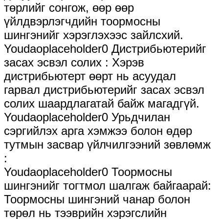
төрлийг сонгож, өөр өөр
үйлдвэрлэгчдийн тоормосны
шингэнийг хэрэглэхээс зайлсхий.
Youdaoplaceholder0 Дистрибьютерийг
засах эсвэл солих ‌: Хэрэв
дистрибьютерт өөрт нь асуудал
гарвал дистрибьютерийг засах эсвэл
солих шаардлагатай байж магадгүй.
Youdaoplaceholder0 Урьдчилан
сэргийлэх арга хэмжээ болон өдөр
тутмын засвар үйлчилгээний зөвлөмж
‌:
Youdaoplaceholder0 Тоормосны
шингэнийг тогтмол шалгаж байгаарай:
Тоормосны шингэний чанар болон
төрөл нь тээврийн хэрэгслийн