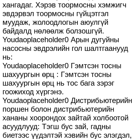
хангадаг. Хэрэв тоормосны хэмжигч
эвдэрвэл тоормосны гүйцэтгэл
муудаж, жолоодлогын аюулгүй
байдалд нөлөөлж болзошгүй.
Youdaoplaceholder0 Арын дугуйны
насосны эвдрэлийн гол шалтгаанууд
нь:
Youdaoplaceholder0 Гэмтсэн тосны
шахуургын өрц ‌: Гэмтсэн тосны
шахуургын өрц нь тос бага зэрэг
гоожиход хүргэнэ.
Youdaoplaceholder0 Дистрибьютерийн
поршен болон дистрибьютерийн
хананы хоорондох зайтай холбоотой
асуудлууд: Тэгш бус зай, гадны
биетээс үүдэлтэй хэвийн бус элэгдэл,