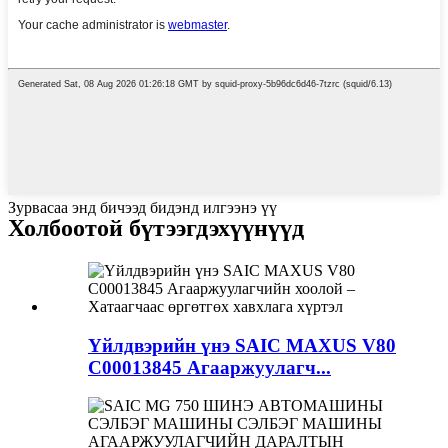
Зурвасаа энд бичээд бидэнд илгээнэ үү
Холбоотой бүтээгдэхүүнүүд
Үйлдвэрийн үнэ SAIC MAXUS V80
C00013845 Агааржуулагч...