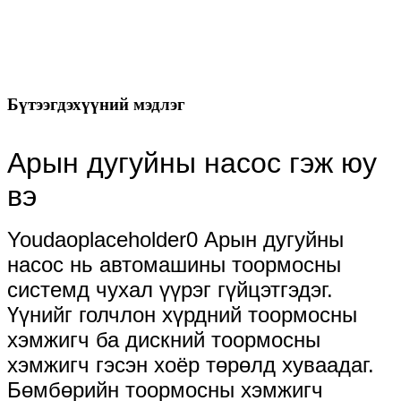
Бүтээгдэхүүний мэдлэг
Арын дугуйны насос гэж юу
вэ
Youdaoplaceholder0 Арын дугуйны
насос нь автомашины тоормосны
системд чухал үүрэг гүйцэтгэдэг.
Үүнийг голчлон хүрдний тоормосны
хэмжигч ба дискний тоормосны
хэмжигч гэсэн хоёр төрөлд хуваадаг.
Бөмбөрийн тоормосны хэмжигч