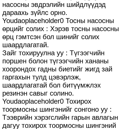
насосны эвдрэлийн шийдлүүдэд
дараахь зүйлс орно.
Youdaoplaceholder0 Тосны насосны
өрцийг солих ‌: Хэрэв тосны насосны
өрц гэмтсэн бол шинийг солих
шаардлагатай.
Зайг тохируулна уу ‌: Түгээгчийн
поршен болон түгээгчийн хананы
хоорондох гадны биетийг жигд зай
гаргахын тулд цэвэрлэж,
шаардлагатай бол битүүмжлэх
резинэн савыг солино.
Youdaoplaceholder0 Тохирох
тоормосны шингэнийг сонгоно уу ‌:
Тээврийн хэрэгслийн гарын авлагын
дагуу тохирох тоормосны шингэний