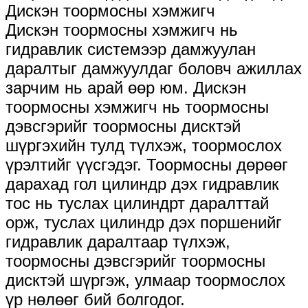
Дискэн тоормосны хэмжигч
Дискэн тоормосны хэмжигч нь
гидравлик системээр дамжуулан
даралтыг дамжуулдаг боловч ажиллах
зарчим нь арай өөр юм. Дискэн
тоормосны хэмжигч нь тоормосны
дэвсгэрийг тоормосны дисктэй
шүргэхийн тулд түлхэж, тоормослох
үрэлтийг үүсгэдэг. Тоормосны дөрөөг
дарахад гол цилиндр дэх гидравлик
тос нь туслах цилиндрт даралттай
орж, туслах цилиндр дэх поршенийг
гидравлик даралтаар түлхэж,
тоормосны дэвсгэрийг тоормосны
дисктэй шүргэж, улмаар тоормослох
үр нөлөөг бий болгодог.