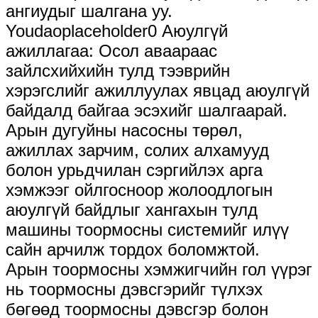
ангиудыг шалгана уу.
Youdaoplaceholder0 Аюулгүй
ажиллагаа: Осол аваараас
зайлсхийхийн тулд тээврийн
хэрэгслийг ажиллуулах явцад аюулгүй
байдалд байгаа эсэхийг шалгаарай.
Арын дугуйны насосны төрөл,
ажиллах зарчим, солих алхамууд
болон урьдчилан сэргийлэх арга
хэмжээг ойлгосноор жолоодлогын
аюулгүй байдлыг хангахын тулд
машины тоормосны системийг илүү
сайн арчилж тордох боломжтой.
Арын тоормосны хэмжигчийн гол үүрэг
нь тоормосны дэвсгэрийг түлхэх
бөгөөд тоормосны дэвсгэр болон