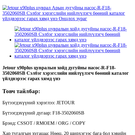
Jetour x90plus цувралын хойд дугуйны насос-R-F18-
3502060SB Сэлбэг хэрэгслийн нийлүүлэгч бөөний каталог
үйлдвэрээс гарах хямд үнэ
Товч тайлбар:
Бүтээгдэхүүний хэрэглээ: JETOUR
Бүтээгдэхүүний дугаар: F18-3502060SB
Брэнд: CSSOT / RMOEM / ORG / COPY
Хар тугалгын хугацаа: Нөөц, 20 ширхэгээс бага бол хэвийн