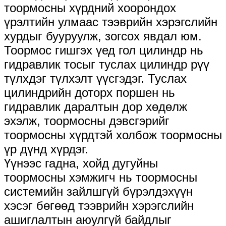
тоормосны хүрдний хоорондох
үрэлтийн улмаас тээврийн хэрэгслийн
хурдыг бууруулж, зогсох явдал юм.
Тоормос гишгэх үед гол цилиндр нь
гидравлик тосыг туслах цилиндр рүү
түлхдэг түлхэлт үүсгэдэг. Туслах
цилиндрийн доторх поршен нь
гидравлик даралтын дор хөдөлж
эхэлж, тоормосны дэвсгэрийг
тоормосны хүрдтэй холбож тоормосны
үр дүнд хүрдэг.
Үүнээс гадна, хойд дугуйны
тоормосны хэмжигч нь тоормосны
системийн зайлшгүй бүрэлдэхүүн
хэсэг бөгөөд тээврийн хэрэгслийн
ашиглалтын аюулгүй байдлыг