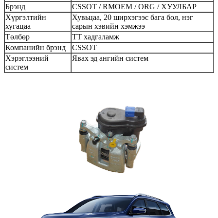
Брэнд
CSSOT / RMOEM / ORG / ХУУЛБАР
Хүргэлтийн
Хувьцаа, 20 ширхэгээс бага бол, нэг
хугацаа
сарын хэвийн хэмжээ
Төлбөр
ТТ хадгаламж
Компанийн брэнд
CSSOT
Хэрэглээний
Явах эд ангийн систем
систем