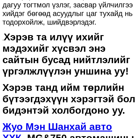
дагуу тогтмол үзлэг, засвар үйлчилгээ
хийдэг бөгөөд асуудлыг цаг тухайд нь
тодорхойлж, шийдвэрлэдэг.
Хэрэв та илүү ихийг
.
мэдэхийг хүсвэл энэ
сайтын бусад нийтлэлийг
үргэлжлүүлэн уншина уу!
Хэрэв танд ийм төрлийн
бүтээгдэхүүн хэрэгтэй бол
бидэнтэй холбогдоно уу.
Жуо Мэн Шанхай авто
ХХК.
MG&750 автомашины