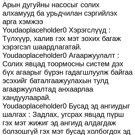
Арын дугуйны насосыг солих
алхамууд ба урьдчилан сэргийлэх
арга хэмжээ
Youdaoplaceholder0 Хэрэгслүүд ‌:
Түлхүүр, халив гэх мэт зохих багаж
хэрэгсэл шаардлагатай.
Youdaoplaceholder0 Агааржуулалт ‌:
Солих явцад тоормосны систем дэх
бүх агаарыг бүрэн гадагшлуулж байгаа
эсэхийг баталгаажуулахын тулд
агааржуулалтад анхаарлаа
хандуулаарай.
Youdaoplaceholder0 Бусад эд ангиудыг
шалгах ‌: Задлах, угсрах явцад пүрш
гэх мэт жижиг эд ангиуд алдагдаж
болзошгүй гэх мэт бусад холбогдох эд