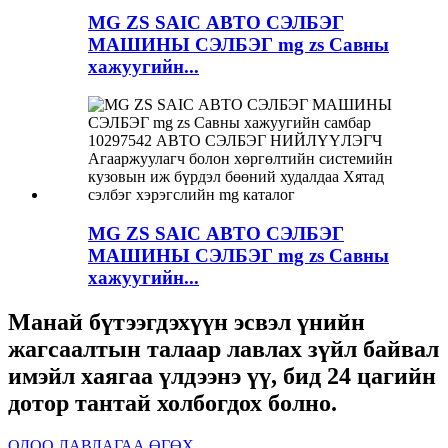
MG ZS SAIC АВТО СЭЛБЭГ
МАШИНЫ СЭЛБЭГ mg zs Савны
хажуугийн...
MG ZS SAIC АВТО СЭЛБЭГ
МАШИНЫ СЭЛБЭГ mg zs Савны
хажуугийн...
Манай бүтээгдэхүүн эсвэл үнийн
жагсаалтын талаар лавлах зүйл байвал
имэйл хаягаа үлдээнэ үү, бид 24 цагийн
дотор тантай холбогдох болно.
ОДОО ЛАВЛАГАА ӨГӨХ