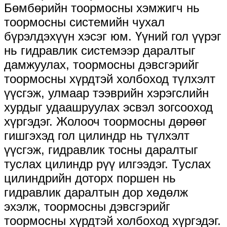
Бөмбөрийн тоормосны хэмжигч нь
тоормосны системийн чухал
бүрэлдэхүүн хэсэг юм. Үүний гол үүрэг
нь гидравлик системээр даралтыг
дамжуулах, тоормосны дэвсгэрийг
тоормосны хүрдтэй холбоход түлхэлт
үүсгэж, улмаар тээврийн хэрэгслийн
хурдыг удаашруулах эсвэл зогсооход
хүргэдэг. Жолооч тоормосны дөрөөг
гишгэхэд гол цилиндр нь түлхэлт
үүсгэж, гидравлик тосны даралтыг
туслах цилиндр рүү илгээдэг. Туслах
цилиндрийн доторх поршен нь
гидравлик даралтын дор хөдөлж
эхэлж, тоормосны дэвсгэрийг
тоормосны хүрдтэй холбоход хүргэдэг.