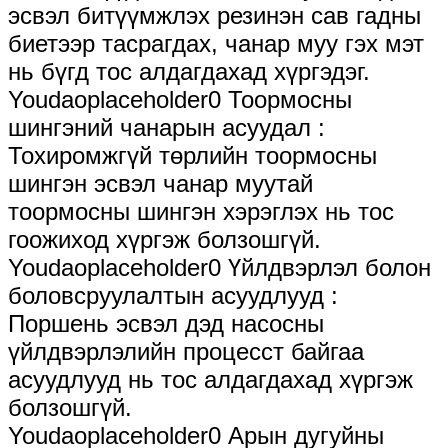
эсвэл битүүмжлэх резинэн сав гадны
биетээр тасрагдах, чанар муу гэх мэт
нь бүгд тос алдагдахад хүргэдэг.
Youdaoplaceholder0 Тоормосны
шингэний чанарын асуудал ‌:
Тохиромжгүй төрлийн тоормосны
шингэн эсвэл чанар муутай
тоормосны шингэн хэрэглэх нь тос
гоожиход хүргэж болзошгүй.
Youdaoplaceholder0 Үйлдвэрлэл болон
боловсруулалтын асуудлууд ‌:
Поршень эсвэл дэд насосны
үйлдвэрлэлийн процесст байгаа
асуудлууд нь тос алдагдахад хүргэж
болзошгүй.
Youdaoplaceholder0 Арын дугуйны