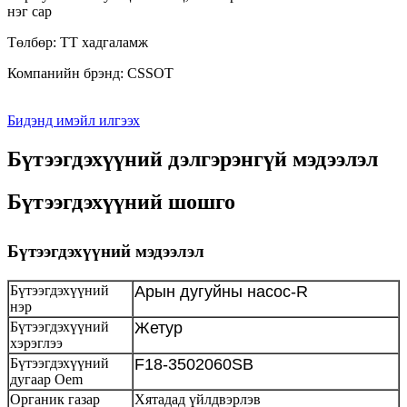
нэг сар
Төлбөр: TT хадгаламж
Компанийн брэнд: CSSOT
Бидэнд имэйл илгээх
Бүтээгдэхүүний дэлгэрэнгүй мэдээлэл
Бүтээгдэхүүний шошго
Бүтээгдэхүүний мэдээлэл
Бүтээгдэхүүний
Арын дугуйны насос-R
нэр
Бүтээгдэхүүний
Жетур
хэрэглээ
Бүтээгдэхүүний
F18-3502060SB
дугаар Oem
Органик газар
Хятадад үйлдвэрлэв