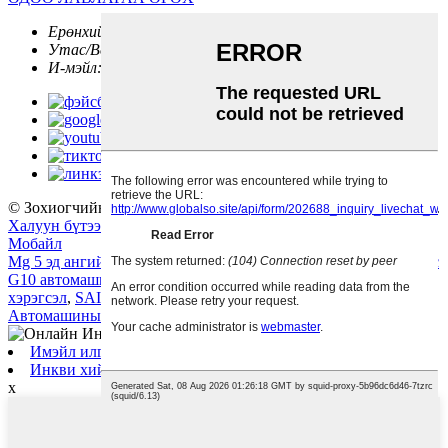
Ерөнхий менежер:
Уильям Гао
Утас/Вечат:
+86 13671668443
И-мэйл:
76997208@QQ.COM
© Зохиогчийн эрх - 2010-2022: Бүх эрх хуулиар хамгаалагдсан.
Халуун бүтээгдэхүүнүүд
-
Сайтын газрын зураг
-
AMP
Мобайл
Mg 5 эд ангийн бөөний худалдаа
,
Максус Авто Сэлбэг
,
Максус
G10 автомашины сэлбэг хэрэгсэл
,
Chery автомашины сэлбэг
хэрэгсэл
,
SAIC MG GT автомашины сэлбэг хэрэгсэл
,
Mg 750
Автомашины сэлбэг хэрэгсэл
,
Имэйл илгээх
Инкви хийх
x