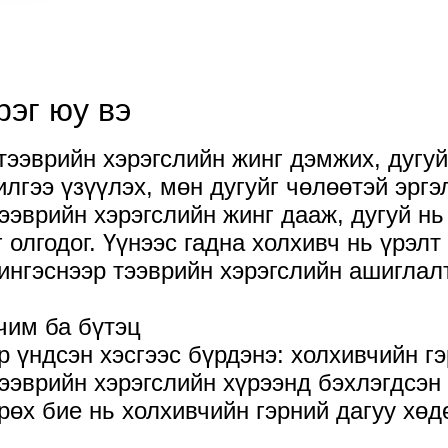
рэг юу вэ
тээврийн хэрэгслийн жинг дэмжих, дугуй
илгээ үзүүлэх, мөн дугуйг чөлөөтэй эрг
ээврийн хэрэгслийн жинг дааж, дугуй нь
олгодог. Үүнээс гадна холхивч нь үрэлт
ингэснээр тээврийн хэрэгслийн ашиглалт
чим ба бүтэц
р үндсэн хэсгээс бүрдэнэ: холхивчийн г
 тээврийн хэрэгслийн хүрээнд бэхлэгдсэ
хрөх бие нь холхивчийн гэрний дагуу хө