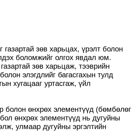
г газартай зөв харьцах, үрэлт болон
элдэх боломжийг олгох явдал юм.
 газартай зөв харьцаж, тээврийн
 болон элэгдлийг багасгахын тулд
ын хугацааг уртасгаж, үйл
эр болон өнхрөх элементүүд (бөмбөлөг
н бол өнхрөх элементүүд нь дугуйны
дөлж, улмаар дугуйны эргэлтийн