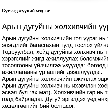
Бүтээгдэхүүний мэдлэг
Арын дугуйны холхивчийн үү
Арын дугуйны холхивчийн гол үүрэг нь 
элэгдлийг багасгахын тулд тослох үйлч
Тодруулбал, хойд дугуйны холхивч нь т
хэрэгслийг жигд ажиллуулах боломжийг 
тосолгооны үйлчилгээ үзүүлдэг бөгөөд 
ажиллагааны үр ашгийг дээшлүүлдэг.
Арын дугуйны холхивчийн ажиллах зар
Арын дугуйны холхивч нь ихэвчлэн хоё
эсвэл бул гэх мэт). Холхивчийн гэр нь
голд байрладаг. Дугуй эргэлдэх үед өн
хөдөлгөөнийг бий болгодог.