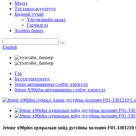
Мэдээ
Түгээмэл асуултууд
Бидний тухай
Үйлдвэрийн аялал
Гэрчилгээ
Холбоо барих
English
Гэр
Бүтээгдэхүүнүүд
Jetour автомашины сэлбэг хэрэгсэл
Jetour X90plus автомашины сэлбэг хэрэгсэл
Jetour x90plus цувралын хойд дугуйны холхивч F01-3301210 