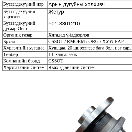
Бүтээгдэхүүний нэр
Арын дугуйны холхивч
Бүтээгдэхүүний
Жетур
хэрэглээ
Бүтээгдэхүүний
F01-3301210
дугаар Oem
Органик газар
Хятадад үйлдвэрлэв
Брэнд
CSSOT / RMOEM / ORG / ХУУЛБАР
Хүргэлтийн хугацаа
Хувьцаа, 20 ширхэгээс бага бол, нэг са
Төлбөр
ТТ хадгаламж
Компанийн брэнд
CSSOT
Хэрэглээний систем
Явах эд ангийн систем