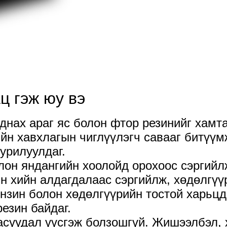
 гэж юу вэ
днах араг яс болон фтор резинийг хамт
йн хавхлагын чиглүүлэгч савааг битүү
уурилуулдаг.
лон яндангийн хоолойд орохоос сэргийлж
н хийн алдагдалаас сэргийлж, хөдөлгүү
нзин болон хөдөлгүүрийн тостой харьцда
езин байдаг.
асуудал үүсгэж болзошгүй. Жишээлбэл, 