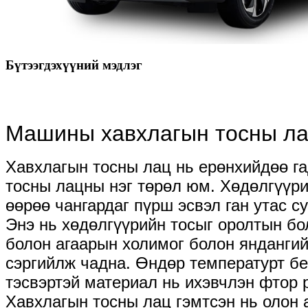
Бүтээгдэхүүний мэдлэг
Машины хавхлагын тосны лац
Хавхлагын тосны лац нь ерөнхийдөө га
тосны лацны нэг төрөл юм. Хөдөлгүүри
өөрөө чангардаг пүрш эсвэл ган утас с
Энэ нь хөдөлгүүрийн тосыг оролтын бо
болон агаарын холимог болон яндангий
сэргийлж чадна. Өндөр температурт бе
тэсвэртэй материал нь ихэвчлэн фтор р
Хавхлагын тосны лац гэмтсэн нь олон 