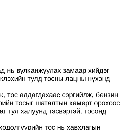
ад нь вулканжуулах замаар хийдэг
мжлэхийн тулд тосны лацны нүхэнд
, тос алдагдахаас сэргийлж, бензин
рийн тосыг шаталтын камерт орохоос
г тул халуунд тэсвэртэй, тосонд
хөдөлгүүрийн тос нь хавхлагын