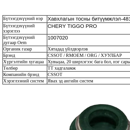
Бүтээгдэхүүний нэр
Хавхлагын тосны битүүмжлэл-48
Бүтээгдэхүүний
CHERY TIGGO PRO
хэрэглээ
Бүтээгдэхүүний
1007020
дугаар Oem
Органик газар
Хятадад үйлдвэрлэв
Брэнд
CSSOT / RMOEM / ORG / ХУУЛБАР
Хүргэлтийн хугацаа
Хувьцаа, 20 ширхэгээс бага бол, нэг са
Төлбөр
ТТ хадгаламж
Компанийн брэнд
CSSOT
Хэрэглээний систем
Явах эд ангийн систем