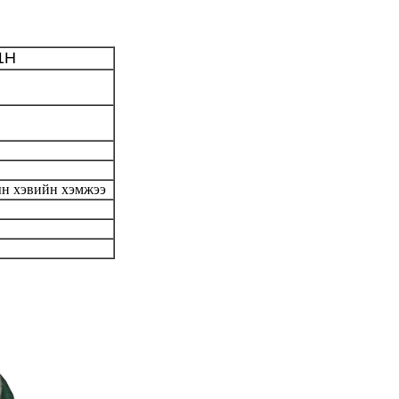
1H
рын хэвийн хэмжээ