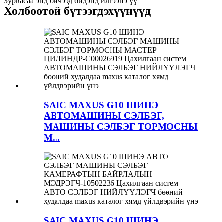
Зурвасаа энд бичээд бидэнд илгээнэ үү
Холбоотой бүтээгдэхүүнүүд
SAIC MAXUS G10 ШИНЭ
АВТОМАШИНЫ СЭЛБЭГ,
МАШИНЫ СЭЛБЭГ ТОРМОСНЫ
М...
SAIC MAXUS G10 ШИНЭ