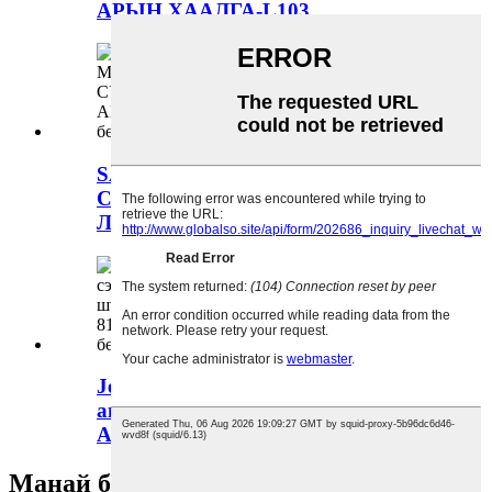
АРЫН ХААЛГА-L103...
SAIC MG RX8 АВТОМАШИНЫ
СЭЛБЭГ, МАШИНЫ СЭЛБЭГ, RR
ЛИЦЕНЗИЙН ГАЗАР...
Jetour x70 цувралын шинэ
автомашины сэлбэг хэрэгсэл
Автомашины агааржуулагч ...
Манай бүтээгдэхүүн эсвэл үнийн