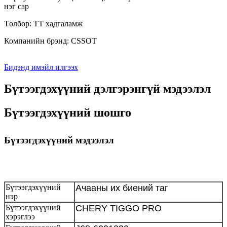
нэг сар
Төлбөр: TT хадгаламж
Компанийн брэнд: CSSOT
Бидэнд имэйл илгээх
Бүтээгдэхүүний дэлгэрэнгүй мэдээлэл
Бүтээгдэхүүний шошго
Бүтээгдэхүүний мэдээлэл
Бүтээгдэхүүний
Ачааны их биений таг
нэр
Бүтээгдэхүүний
CHERY TIGGO PRO
хэрэглээ