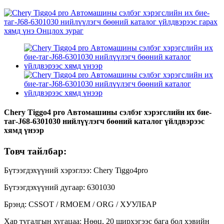
Chery Tiggo4 pro Автомашины сэлбэг хэрэгслийн их бие-
таг-J68-6301030 нийлүүлэгч бөөний каталог үйлдвэрээс
хямд үнээр
Товч тайлбар:
Бүтээгдэхүүний хэрэглээ: Chery Tiggo4pro
Бүтээгдэхүүний дугаар: 6301030
Брэнд: CSSOT / RMOEM / ORG / ХУУЛБАР
Хар тугалгын хугацаа: Нөөц, 20 ширхэгээс бага бол хэвийн