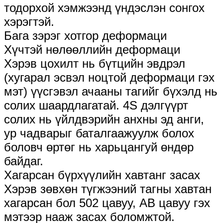
тодорхой хэмжээнд үндэслэн сонгох
хэрэгтэй.
Бага зэрэг хотгор деформаци
Хүчтэй нөлөөллийн деформаци
Хэрэв цохилт нь бүтцийн эвдрэл
(хугарал эсвэл ноцтой деформаци гэх
мэт) үүсгэвэл ачааны тагийг бүхэлд нь
солих шаардлагатай. 4S дэлгүүрт
солих нь үйлдвэрийн анхны эд анги,
ур чадварыг баталгаажуулж болох
боловч өртөг нь харьцангуй өндөр
байдаг.
Хагарсан бүрхүүлийн хавтанг засах
Хэрэв зөвхөн түгжээний тагны хавтан
хагарсан бол 502 цавуу, AB цавуу гэх
мэтээр нааж засах боломжтой.