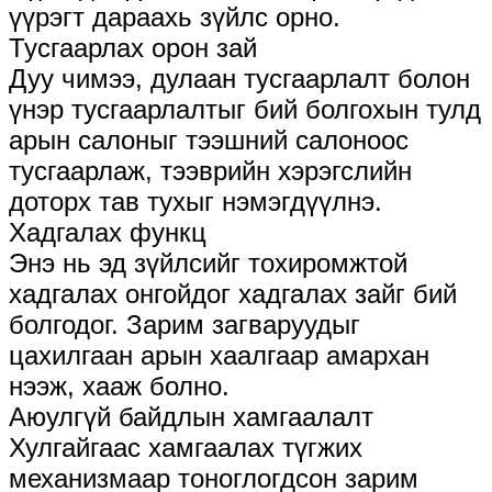
үүрэгт дараахь зүйлс орно.
Тусгаарлах орон зай
Дуу чимээ, дулаан тусгаарлалт болон
үнэр тусгаарлалтыг бий болгохын тулд
арын салоныг тээшний салоноос
тусгаарлаж, тээврийн хэрэгслийн
доторх тав тухыг нэмэгдүүлнэ.
Хадгалах функц
Энэ нь эд зүйлсийг тохиромжтой
хадгалах онгойдог хадгалах зайг бий
болгодог. Зарим загваруудыг
цахилгаан арын хаалгаар амархан
нээж, хааж болно.
Аюулгүй байдлын хамгаалалт
Хулгайгаас хамгаалах түгжих
механизмаар тоноглогдсон зарим