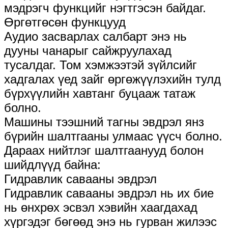
мэдрэгч функцийг нэгтгэсэн байдаг.
Өргөтгөсөн функцууд
Аудио засварлах салбарт энэ нь
дууны чанарыг сайжруулахад
тусалдаг. Том хэмжээтэй зүйлсийг
хадгалах үед зайг өргөжүүлэхийн тулд
бүрхүүлийн хавтанг буцааж татаж
болно.
Машины тээшний тагны эвдрэл янз
бүрийн шалтгааны улмаас үүсч болно.
Дараах нийтлэг шалтгаанууд болон
шийдлүүд байна:
Гидравлик савааны эвдрэл
Гидравлик савааны эвдрэл нь их бие
нь өнхрөх эсвэл хэвийн хаагдахад
хүргэдэг бөгөөд энэ нь гурван жилээс