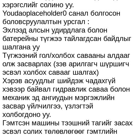
хэрэгслийг солино уу.
Youdaoplaceholder0 санал болгосон
боловсруулалтын урсгал ‌:
Эхлээд алсын удирдлага болон
батерейны түгжээ тайлагдсан байдлыг
шалгана уу
Түгжээний гол/холбох савааны алдааг
олж засварлах (зэв арилгагч шүршигч
эсвэл холбох савааг шалгах)
Хэрэв асуудлыг шийдэж чадахгүй
хэвээр байвал гидравлик саваа болон
механик эд ангиудын мэргэжлийн
засвар үйлчилгээ, үзлэгтэй
холбогдоно уу.
Гэмтсэн машины тээшний тагийг засах
эсвэл солих төлөвлөгөөг гэмтлийн