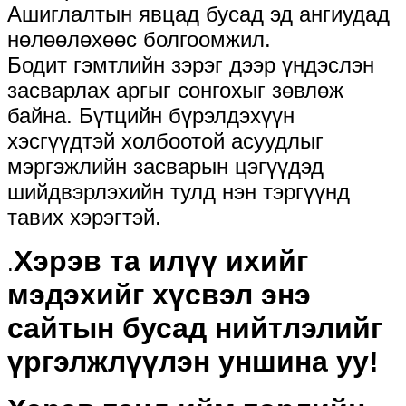
Ашиглалтын явцад бусад эд ангиудад
нөлөөлөхөөс болгоомжил.
Бодит гэмтлийн зэрэг дээр үндэслэн
засварлах аргыг сонгохыг зөвлөж
байна. Бүтцийн бүрэлдэхүүн
хэсгүүдтэй холбоотой асуудлыг
мэргэжлийн засварын цэгүүдэд
шийдвэрлэхийн тулд нэн тэргүүнд
тавих хэрэгтэй.
Хэрэв та илүү ихийг
.
мэдэхийг хүсвэл энэ
сайтын бусад нийтлэлийг
үргэлжлүүлэн уншина уу!