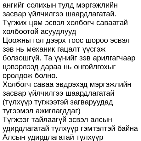
ангийг солихын тулд мэргэжлийн
засвар үйлчилгээ шаардлагатай.
Түгжих цөм эсвэл холбогч саваатай
холбоотой асуудлууд
Цоожны гол дээрх тоос шороо эсвэл
зэв нь механик гацалт үүсгэж
болзошгүй. Та үүнийг зэв арилгагчаар
цэвэрлээд дараа нь онгойлгохыг
оролдож болно.
Холбогч саваа эвдрэхэд мэргэжлийн
засвар үйлчилгээ шаардлагатай
(түлхүүр түгжээтэй загваруудад
түгээмэл ажиглагддаг)
Түгжээг тайлаагүй эсвэл алсын
удирдлагатай түлхүүр гэмтэлтэй байна
Алсын удирдлагатай түлхүүр