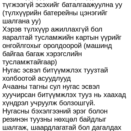
түгжээгүй эсэхийг баталгаажуулна уу
(түлхүүрийн батерейны цэнэгийг
шалгана уу)
Хэрэв түлхүүр ажиллахгүй бол
яаралтай тусламжийн картын үүрийг
онгойлгохыг оролдоорой (машинд
байгаа багаж хэрэгслийн
тусламжтайгаар)
Нугас эсвэл битүүмжлэх туузтай
холбоотой асуудлууд
Ачааны тагны сул нугас эсвэл
хуучирсан битүүмжлэх тууз нь хаахад
хүндрэл учруулж болзошгүй.
Нугасны бэхэлгээний эрэг болон
резинэн туузны нөхцөл байдлыг
шалгаж, шаардлагатай бол дагалдах