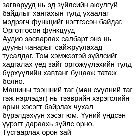
загварууд нь эд зүйлсийн аюулгүй
байдлыг хангахын тулд ухаалаг
мэдрэгч функцийг нэгтгэсэн байдаг.
Өргөтгөсөн функцууд
Аудио засварлах салбарт энэ нь
дууны чанарыг сайжруулахад
тусалдаг. Том хэмжээтэй зүйлсийг
хадгалах үед зайг өргөжүүлэхийн тулд
бүрхүүлийн хавтанг буцааж татаж
болно.
Машины тээшний таг (мөн сүүлний таг
гэж нэрлэдэг) нь тээврийн хэрэгслийн
арын хэсэгт байрлах чухал
бүрэлдэхүүн хэсэг юм. Үүний үндсэн
үүрэгт дараахь зүйлс орно.
Тусгаарлах орон зай