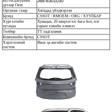
Бүтээгдэхүүний
J68-6301030
дугаар Oem
Органик газар
Хятадад үйлдвэрлэв
Брэнд
CSSOT / RMOEM / ORG / ХУУЛБАР
Хүргэлтийн
Хувьцаа, 20 ширхэгээс бага бол, нэг
хугацаа
сарын хэвийн хэмжээ
Төлбөр
ТТ хадгаламж
Компанийн брэнд
CSSOT
Хэрэглээний
Явах эд ангийн систем
систем