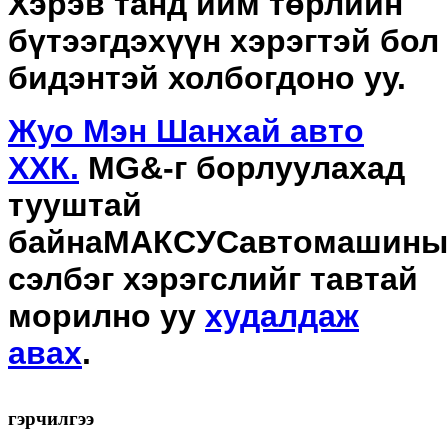
Хэрэв танд ийм төрлийн
бүтээгдэхүүн хэрэгтэй бол
бидэнтэй холбогдоно уу.
Жуо Мэн Шанхай авто
ХХК.
MG&-г борлуулахад
тууштай
байна
МАКСУС
автомашины
сэлбэг хэрэгслийг тавтай
морилно уу
худалдаж
авах
.
гэрчилгээ