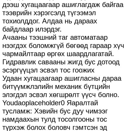
дээш хугацаагаар ашиглагдаж байгаа
тээврийн хэрэгсэлд түгээмэл
тохиолддог. Алдаа нь дараах
байдлаар илэрдэг.
Ачааны тээшний таг автоматаар
нээгдэх боломжгүй бөгөөд гараар хүч
чармайлтаар өргөх шаардлагатай.
Гидравлик савааны жигд бус дотоод
эсэргүүцэл эсвэл тос гоожих
Удаан хугацаагаар ашигласны дараа
битүүмжлэлийн механик бүтцийн
элэгдэл эсвэл хөгшрөлт үүсч болно.
Youdaoplaceholder0 Яаралтай
тусламж: Хэвийн бус дуу чимээг
намдаахын тулд тосолгооны тос
түрхэж болох боловч гэмтсэн эд