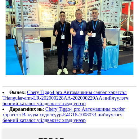
Өмнөх:
Chery Tiggo4 pro Автомашины сэлбэг хэрэгсэл
Triangular-arm-LR-202000228AA-202000229AA нийлүүлэгч
бөөний каталог үйлдвэрээс хямд үнээр
Дараагийнх нь:
Chery Tiggo4 pro Автомашины сэлбэг
хэрэгсэл Вакуум хөдөлгүүр-E4G16-1008033 нийлүүлэгч
бөөний каталог үйлдвэрээс хямд үнээр