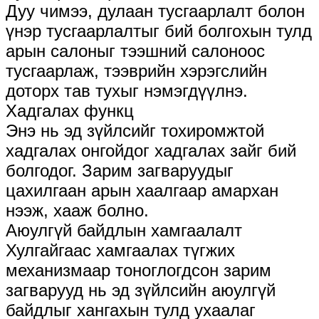
Дуу чимээ, дулаан тусгаарлалт болон
үнэр тусгаарлалтыг бий болгохын тулд
арын салоныг тээшний салоноос
тусгаарлаж, тээврийн хэрэгслийн
доторх тав тухыг нэмэгдүүлнэ.
Хадгалах функц
Энэ нь эд зүйлсийг тохиромжтой
хадгалах онгойдог хадгалах зайг бий
болгодог. Зарим загваруудыг
цахилгаан арын хаалгаар амархан
нээж, хааж болно.
Аюулгүй байдлын хамгаалалт
Хулгайгаас хамгаалах түгжих
механизмаар тоноглогдсон зарим
загварууд нь эд зүйлсийн аюулгүй
байдлыг хангахын тулд ухаалаг